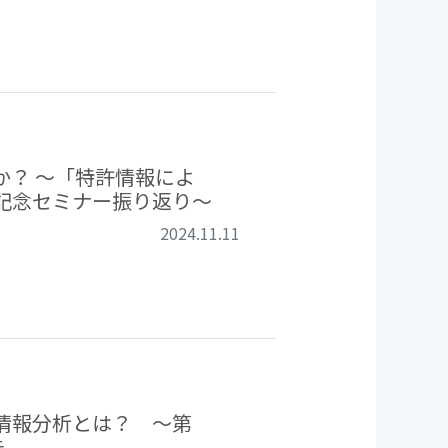
か？ ～「特許情報によ
版記念セミナー振り返り～
2024.11.11
情報分析とは？ ～第
告