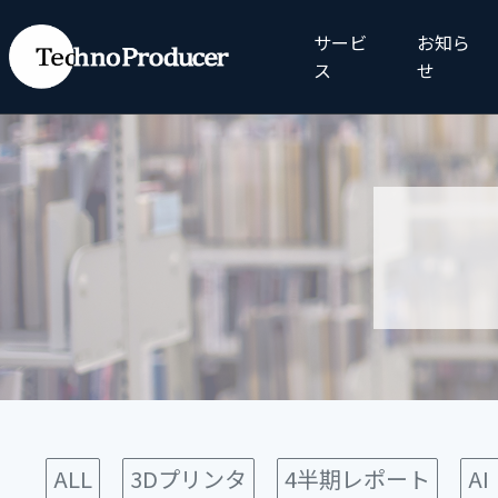
サービ
お知ら
ス
せ
ALL
3Dプリンタ
4半期レポート
A