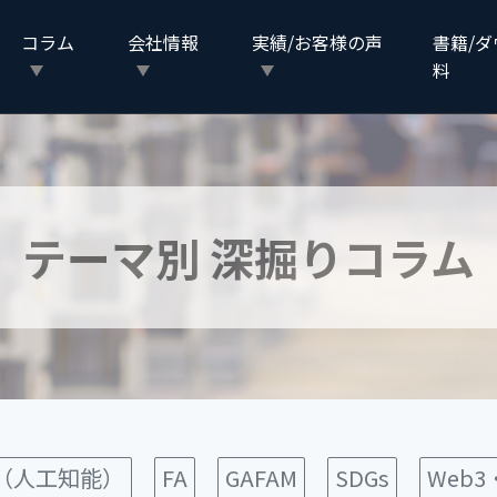
コラム
会社情報
実績/お客様の声
書籍/
料
テーマ別 深掘りコラム
I（人工知能）
FA
GAFAM
SDGs
Web