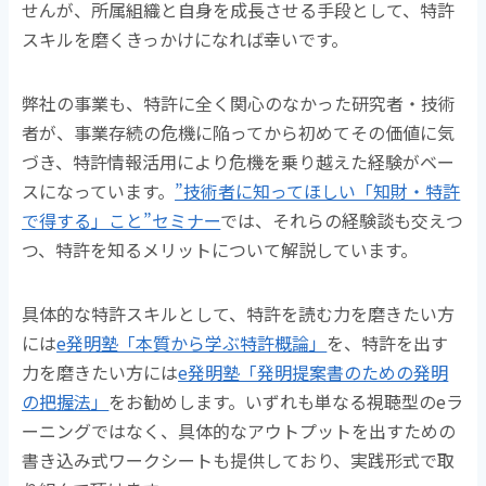
せんが、所属組織と自身を成長させる手段として、特許
スキルを磨くきっかけになれば幸いです。
弊社の事業も、特許に全く関心のなかった研究者・技術
者が、事業存続の危機に陥ってから初めてその価値に気
づき、特許情報活用により危機を乗り越えた経験がベー
スになっています。
”技術者に知ってほしい「知財・特許
で得する」こと”セミナー
では、それらの経験談も交えつ
つ、特許を知るメリットについて解説しています。
具体的な特許スキルとして、特許を読む力を磨きたい方
には
e発明塾「本質から学ぶ特許概論」
を、特許を出す
力を磨きたい方には
e発明塾「発明提案書のための発明
の把握法」
をお勧めします。いずれも単なる視聴型のeラ
ーニングではなく、具体的なアウトプットを出すための
書き込み式ワークシートも提供しており、実践形式で取