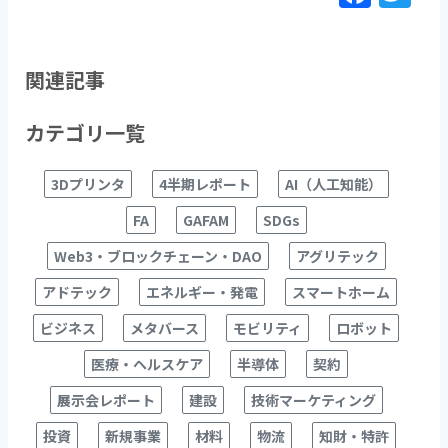
a
w
c
itt
e
er
関連記事
b
カテゴリ一覧
o
o
3Dプリンタ
4半期レポート
AI（人工知能）
k
FA
GAFAM
SDGs
Web3・ブロックチェーン・DAO
アグリテック
アドテック
エネルギー・発電
スマートホーム
ビジネス
メタバース
モビリティ
ロボット
医療・ヘルスケア
半導体
契約
展示会レポート
建設
技術マーケティング
投資
新規事業
材料
物流
知財・特許