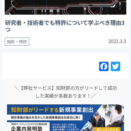
研究者・技術者でも特許について学ぶべき理由3
つ
2021.3.3
知財・特許
F
T
a
w
c
itt
＼【弊社サービス】知財部の方がリードして成功
e
er
した実績が多数あります！／
b
o
o
k