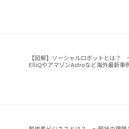
【図解】ソーシャルロボットとは？ ～Intui
ElliQやアマゾンAstroなど海外最新
脱炭素ビジネスとは？ ～現状の課題