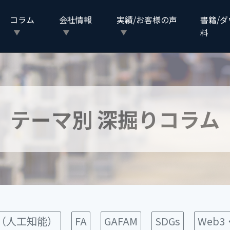
コラム
会社情報
実績/お客様の声
書籍/
料
テーマ別 深掘りコラム
I（人工知能）
FA
GAFAM
SDGs
Web