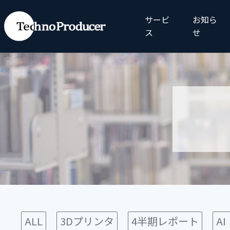
サービ
お知ら
ス
せ
ALL
3Dプリンタ
4半期レポート
A