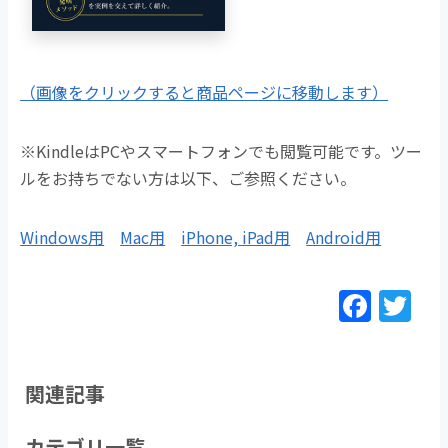
（画像をクリックすると商品ページに移動します）
※KindleはPCやスマートフォンでも閲覧可能です。ツー
ルをお持ちでない方は以下、ご参照ください。
Windows用
Mac用
iPhone, iPad用
Android用
F
T
a
w
c
itt
e
er
関連記事
b
カテゴリ一覧