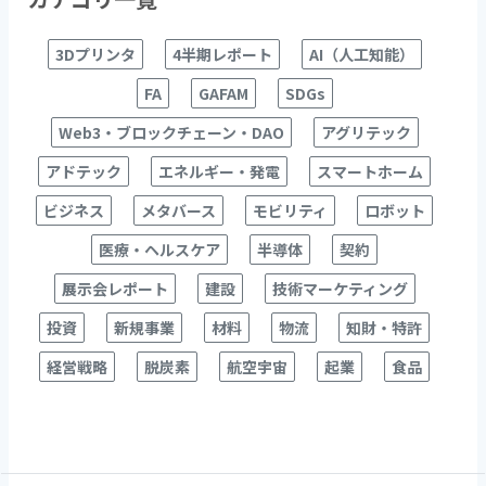
o
o
3Dプリンタ
4半期レポート
AI（人工知能）
k
FA
GAFAM
SDGs
Web3・ブロックチェーン・DAO
アグリテック
アドテック
エネルギー・発電
スマートホーム
ビジネス
メタバース
モビリティ
ロボット
医療・ヘルスケア
半導体
契約
展示会レポート
建設
技術マーケティング
投資
新規事業
材料
物流
知財・特許
経営戦略
脱炭素
航空宇宙
起業
食品