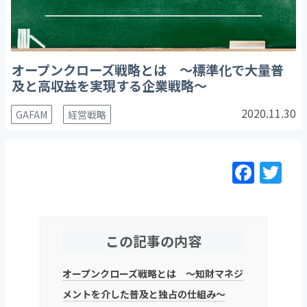
オープンクローズ戦略とは ～標準化で大量普
及と高収益を実現する企業戦略～
2020.11.30
GAFAM
経営戦略
F
T
a
w
c
itt
e
er
この記事の内容
b
o
オープンクローズ戦略とは ～知財マネジ
o
メントを介した普及と独占の仕組み～