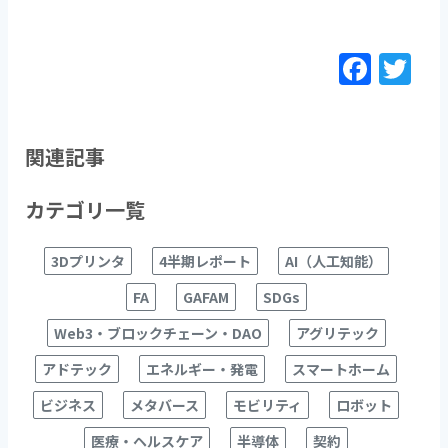
F
T
a
w
c
itt
e
er
関連記事
b
カテゴリ一覧
o
o
3Dプリンタ
4半期レポート
AI（人工知能）
k
FA
GAFAM
SDGs
Web3・ブロックチェーン・DAO
アグリテック
アドテック
エネルギー・発電
スマートホーム
ビジネス
メタバース
モビリティ
ロボット
医療・ヘルスケア
半導体
契約