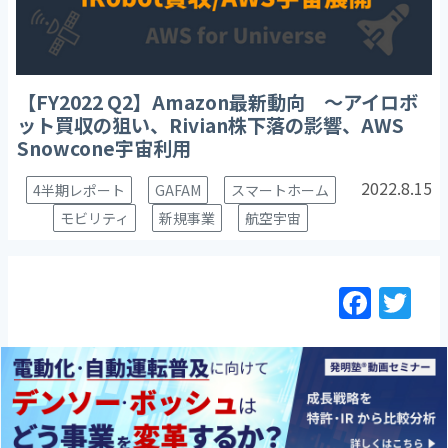
【FY2022 Q2】Amazon最新動向 ～アイロボ
ット買収の狙い、Rivian株下落の影響、AWS
Snowcone宇宙利用
2022.8.15
4半期レポート
GAFAM
スマートホーム
モビリティ
新規事業
航空宇宙
F
T
a
w
c
itt
e
er
b