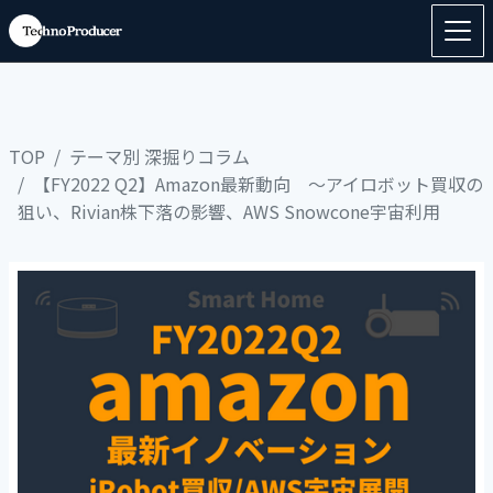
TOP
テーマ別 深掘りコラム
【FY2022 Q2】Amazon最新動向 ～アイロボット買収の
狙い、Rivian株下落の影響、AWS Snowcone宇宙利用