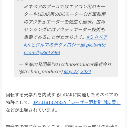
ミネベアのブースではエアコン用のモー
ターやLiDAR用のDCモーターなど車載用
のアクチュエーターを幅広く展示。広角
センシングにはアクチュエーター技術も
重要であることがわかります。
#ミネベア
#人とクルマのテクノロジー展
pic.twitte
r.com/ky8ieL846I
— 企業内発明塾®のTechnoProducer株式会社
(@techno_producer)
May 22, 2024
回転する光学系を内蔵するLiDARに関連したミネベアの
特許として、
JP2018132482A「レーザー距離計測装置」
などが出願されています。
開発者の方に伺ったところ、中国メーカー向けの販売も