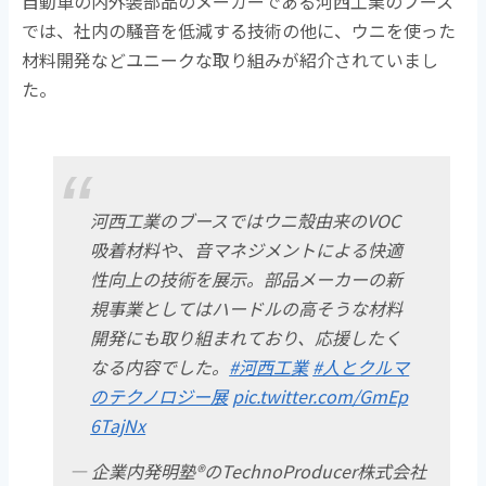
自動車の内外装部品のメーカーである河西工業のブース
では、社内の騒音を低減する技術の他に、ウニを使った
材料開発などユニークな取り組みが紹介されていまし
た。
河西工業のブースではウニ殼由来のVOC
吸着材料や、音マネジメントによる快適
性向上の技術を展示。部品メーカーの新
規事業としてはハードルの高そうな材料
開発にも取り組まれており、応援したく
なる内容でした。
#河西工業
#人とクルマ
のテクノロジー展
pic.twitter.com/GmEp
6TajNx
— 企業内発明塾®のTechnoProducer株式会社