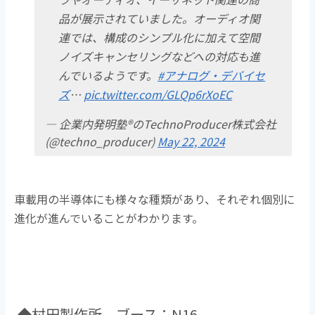
品が展示されていました。オーディオ関
連では、構成のシンプル化に加えて空間
ノイズキャンセリングなどへの対応も進
んでいるようです。
#アナログ・デバイセ
ズ
…
pic.twitter.com/GLQp6rXoEC
— 企業内発明塾®のTechnoProducer株式会社
(@techno_producer)
May 22, 2024
車載用の半導体にも様々な種類があり、それぞれ個別に
進化が進んでいることがわかります。
◆村田製作所 ブース：N16