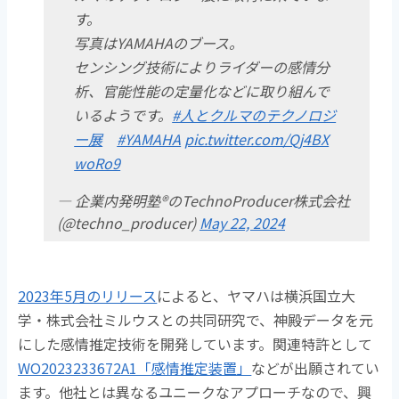
す。
写真はYAMAHAのブース。
センシング技術によりライダーの感情分
析、官能性能の定量化などに取り組んで
いるようです。
#人とクルマのテクノロジ
ー展
#YAMAHA
pic.twitter.com/Qj4BX
woRo9
— 企業内発明塾®のTechnoProducer株式会社
(@techno_producer)
May 22, 2024
2023年5月のリリース
によると、ヤマハは横浜国立大
学・株式会社ミルウスとの共同研究で、神殿データを元
にした感情推定技術を開発しています。関連特許として
WO2023233672A1「感情推定装置」
などが出願されてい
ます。他社とは異なるユニークなアプローチなので、興