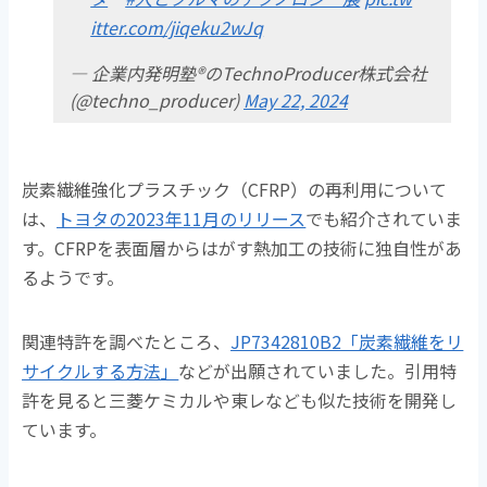
itter.com/jiqeku2wJq
— 企業内発明塾®のTechnoProducer株式会社
(@techno_producer)
May 22, 2024
炭素繊維強化プラスチック（CFRP）の再利用について
は、
トヨタの2023年11月のリリース
でも紹介されていま
す。CFRPを表面層からはがす熱加工の技術に独自性があ
るようです。
関連特許を調べたところ、
JP7342810B2「炭素繊維をリ
サイクルする方法」
などが出願されていました。引用特
許を見ると三菱ケミカルや東レなども似た技術を開発し
ています。