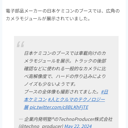
電子部品メーカーの日本ケミコンのブースでは、広角の
カメラモジュールが展示されていました。
日本ケミコンのブースでは車載向けのカ
メラモジュールを展示。トラックの後部
確認などに使われる一般的なカメラに比
べ高解像度で、ハードの作り込みにより
ノイズも少ないようです。
ブースの全体像も撮影されてました。
#日
本ケミコン
#人とクルマのテクノロジー
展
pic.twitter.com/c8BLKhFjTE
— 企業内発明塾®のTechnoProducer株式会社
(@techno_producer)
May 22, 2024