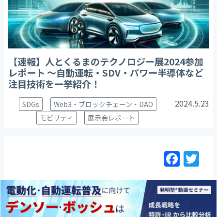
【速報】人とくるまのテクノロジー展2024参加
レポート ～自動運転・SDV・パワー半導体など
注目技術を一挙紹介！
2024.5.23
SDGs
Web3・ブロックチェーン・DAO
モビリティ
展示会レポート
F
T
a
w
c
itt
e
er