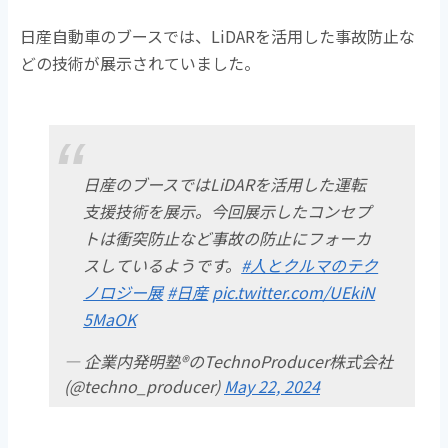
日産自動車のブースでは、LiDARを活用した事故防止な
どの技術が展示されていました。
日産のブースではLiDARを活用した運転
支援技術を展示。今回展示したコンセプ
トは衝突防止など事故の防止にフォーカ
スしているようです。
#人とクルマのテク
ノロジー展
#日産
pic.twitter.com/UEkiN
5MaOK
— 企業内発明塾®のTechnoProducer株式会社
(@techno_producer)
May 22, 2024