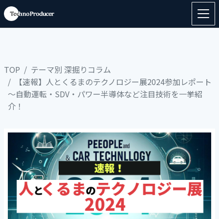
TOP
テーマ別 深掘りコラム
【速報】人とくるまのテクノロジー展2024参加レポート
～自動運転・SDV・パワー半導体など注目技術を一挙紹
介！