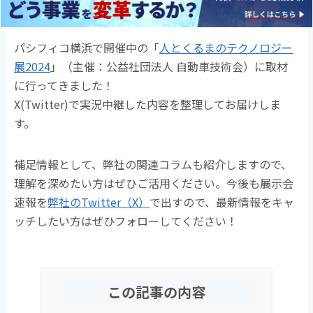
b
o
o
パシフィコ横浜で開催中の「
人とくるまのテクノロジー
k
展2024
」（主催：公益社団法人 自動車技術会）に取材
に行ってきました！
X(Twitter)で実況中継した内容を整理してお届けしま
す。
補足情報として、弊社の関連コラムも紹介しますので、
理解を深めたい方はぜひご活用ください。今後も展示会
速報を
弊社のTwitter（X）
で出すので、最新情報をキャ
ッチしたい方はぜひフォローしてください！
この記事の内容