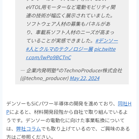
eVTOL用モーターなど電動モビリティ関
連の技術が幅広く展示されていました。
ソフトウェア人材の募集もパネルがあ
り、車載系ソフト人材のニーズが高まっ
ていることが実感できました。
#デンソー
#人とクルマのテクノロジー展
pic.twitte
r.com/lwPo9BCTnC
— 企業内発明塾®のTechnoProducer株式会社
(@techno_producer)
May 22, 2024
デンソーもSiCパワー半導体の開発を進めており、
同社H
P
によると、材料開発段階から自社で取り組んでいるよ
うです。デンソーの電動化に向けた事業転換について
は、
弊社コラム
でも取り上げているので、ご興味のある
方はご参照ください。