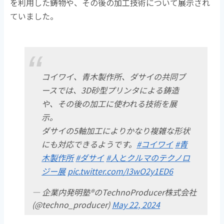
を利用した鋳物や、その後の加工技術について展示され
ていました。
コイワイ、青木製作所、ダサイの共同ブ
ースでは、3D砂型プリンタによる鋳造
や、その後の加工に使われる技術を展
示。
ダサイの5軸加工によりかなり複雑な形状
にも対応できるようです。
#コイワイ
#青
木製作所
#ダサイ
#人とクルマのテクノロ
ジー展
pic.twitter.com/I3wO2y1ED6
— 企業内発明塾®のTechnoProducer株式会社
(@techno_producer)
May 22, 2024