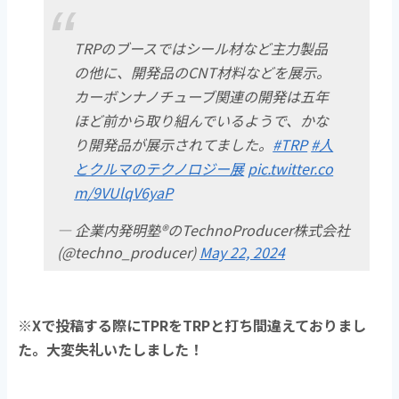
TRPのブースではシール材など主力製品
の他に、開発品のCNT材料などを展示。
カーボンナノチューブ関連の開発は五年
ほど前から取り組んでいるようで、かな
り開発品が展示されてました。
#TRP
#人
とクルマのテクノロジー展
pic.twitter.co
m/9VUlqV6yaP
— 企業内発明塾®のTechnoProducer株式会社
(@techno_producer)
May 22, 2024
※Xで投稿する際にTPRをTRPと打ち間違えておりまし
た。大変失礼いたしました！