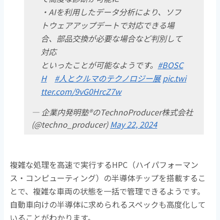
・AIを利用したデータ分析により、ソフ
トウェアアップデートで対応できる場
合、部品交換が必要な場合など判別して
対応
といったことが可能なようです。
#BOSC
H
#人とクルマのテクノロジー展
pic.twi
tter.com/9vG0HrcZ7w
— 企業内発明塾®のTechnoProducer株式会社
(@techno_producer)
May 22, 2024
複雑な処理を高速で実行するHPC（ハイパフォーマン
ス・コンピューティング）の半導体チップを搭載するこ
とで、複雑な車両の状態を一括で管理できるようです。
自動車向けの半導体に求められるスペックも高度化して
いることがわかります。