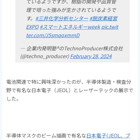
ているようですが、樹脂の開発や品質管
理で培った強みが生かされているようで
す。
#三井化学分析センター
#脱炭素経営
EXPO
#スマートエネルギーweek
pic.twit
ter.com/J5smqoxmmD
— 企業内発明塾®のTechnoProducer株式会社
(@techno_producer)
February 28, 2024
電池関連で特に興味深かったのが、半導体製造・検査分
野で有名な日本電子（JEOL）とレーザーテックの展示で
した。
半導体マスクのビーム描画で有名な
日本電子(JEOL、ブ