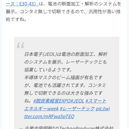
ース：E30-43）
は、電池の断面加工・解析のシステムを
展示。コンタミ無しで切断できるので、汎用性が高い技
術ですね。
日本電子(JEOL)は電池の断面加工、解析
のシステムを展示。レーザーテックとも
協業しているようです。
半導体マスクのビーム描画が有名です
が、電池でも活躍されてます。コンタミ
無しで切断できるのは大きな強みです
ね。
#脱炭素経営EXPO
#JEOL
#スマート
エネルギーweek
#レーザーテック
pic.twi
tter.com/mRFwa5pTEQ
— 企業内発明塾®のTechnoProducer株式会社