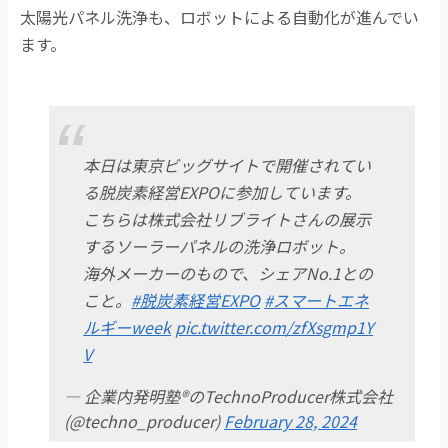
太陽光パネル洗浄も、ロボットによる自動化が進んでい
ます。
本日は東京ビッグサイトで開催されてい
る脱炭素経営EXPOに参加しています。
こちらは株式会社リブライトさんの展示
するソーラーパネルの洗浄ロボット。
海外メーカーのもので、シェアNo.1との
こと。
#脱炭素経営EXPO
#スマートエネ
ルギーweek
pic.twitter.com/zfXsgmp1Y
V
— 企業内発明塾®のTechnoProducer株式会社
(@techno_producer)
February 28, 2024