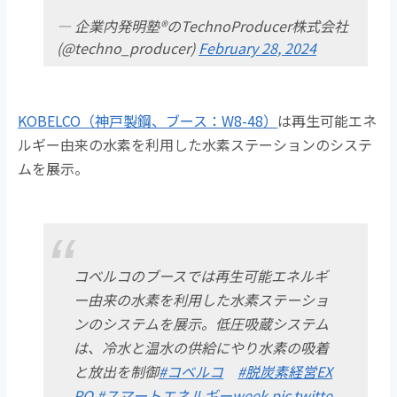
— 企業内発明塾®のTechnoProducer株式会社
(@techno_producer)
February 28, 2024
KOBELCO（神戸製鋼、ブース：W8-48）
は再生可能エネ
ルギー由来の水素を利用した水素ステーションのシステ
ムを展示。
コベルコのブースでは再生可能エネルギ
ー由来の水素を利用した水素ステーショ
ンのシステムを展示。低圧吸蔵システム
は、冷水と温水の供給にやり水素の吸着
と放出を制御
#コベルコ
#脱炭素経営EX
PO
#スマートエネルギーweek
pic.twitte