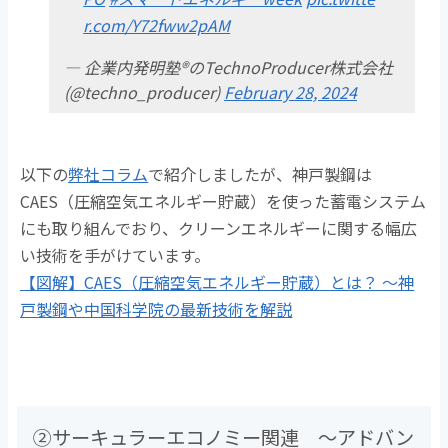
r.com/Y72fww2pAM
— 企業内発明塾®のTechnoProducer株式会社
(@techno_producer)
February 28, 2024
以下の
弊社コラム
で紹介しましたが、神戸製鋼は
CAES（圧縮空気エネルギー貯蔵）を使った蓄電システム
にも取り組んでおり、クリーンエネルギーに関する幅広
い技術を手がけています。
【図解】CAES（圧縮空気エネルギー貯蔵）とは？ ～神
戸製鋼や中国科学院の最新技術を解説
②サーキュラーエコノミー関連 ～アドバン