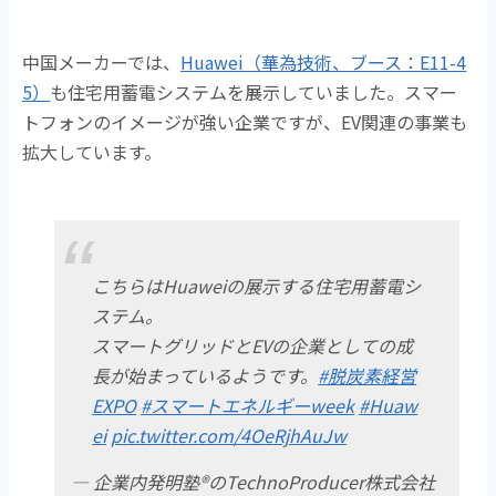
中国メーカーでは、
Huawei（華為技術、ブース：E11-4
5）
も住宅用蓄電システムを展示していました。スマー
トフォンのイメージが強い企業ですが、EV関連の事業も
拡大しています。
こちらはHuaweiの展示する住宅用蓄電シ
ステム。
スマートグリッドとEVの企業としての成
長が始まっているようです。
#脱炭素経営
EXPO
#スマートエネルギーweek
#Huaw
ei
pic.twitter.com/4OeRjhAuJw
— 企業内発明塾®のTechnoProducer株式会社