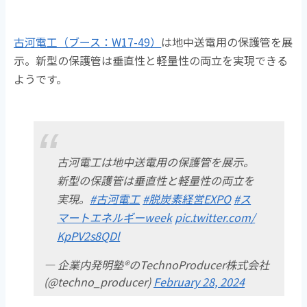
古河電工（ブース：W17-49）
は地中送電用の保護管を展
示。新型の保護管は垂直性と軽量性の両立を実現できる
ようです。
古河電工は地中送電用の保護管を展示。
新型の保護管は垂直性と軽量性の両立を
実現。
#古河電工
#脱炭素経営EXPO
#ス
マートエネルギーweek
pic.twitter.com/
KpPV2s8QDl
— 企業内発明塾®のTechnoProducer株式会社
(@techno_producer)
February 28, 2024