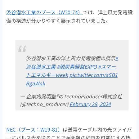
渋谷潜水工業のブース（W20-74）
では、洋上風力発電設
備の構造が分かりやすく展示されていました。
渋谷潜水工業の洋上風力発電設備の展示
#
渋谷潜水工業
#脱炭素経営EXPO
#スマー
トエネルギーweek
pic.twitter.com/aSB1
BgaWnk
— 企業内発明塾®のTechnoProducer株式会社
(@techno_producer)
February 28, 2024
NEC（ブース：W19-81）
は送電ケーブル内の光ファイバ
ーにパルス光を送ることで長距離の検査を可能にする技