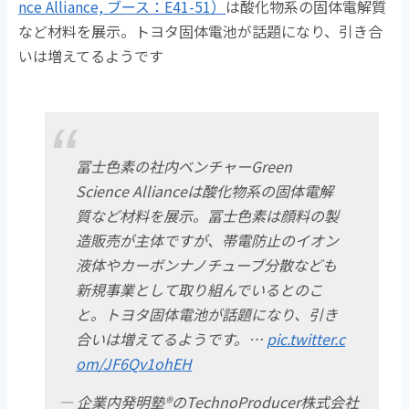
nce Alliance, ブース：E41-51）
は酸化物系の固体電解質
など材料を展示。トヨタ固体電池が話題になり、引き合
いは増えてるようです
冨士色素の社内ベンチャーGreen
Science Allianceは酸化物系の固体電解
質など材料を展示。冨士色素は顔料の製
造販売が主体ですが、帯電防止のイオン
液体やカーボンナノチューブ分散なども
新規事業として取り組んでいるとのこ
と。トヨタ固体電池が話題になり、引き
合いは増えてるようです。…
pic.twitter.c
om/JF6Qv1ohEH
— 企業内発明塾®のTechnoProducer株式会社