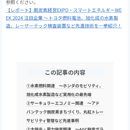
参照ください。
【レポート】脱炭素経営EXPO・スマートエネルギーWE
EK 2024 注目企業 ～トヨタ燃料電池、旭化成の水素製
造、レーザーテック検査装置など先進技術を一挙紹介！
この記事の内容
①水素燃料関連 ～ホンダのモビリティ、
旭化成水素製造など実用化の最先端
②サーキュラーエコノミー関連 ～アド
バンテック脱炭素まちづくり、丸紅トレー
サビリティ管理など先進事例
③太陽光・風力発電関連 ～AGC発電ガラ