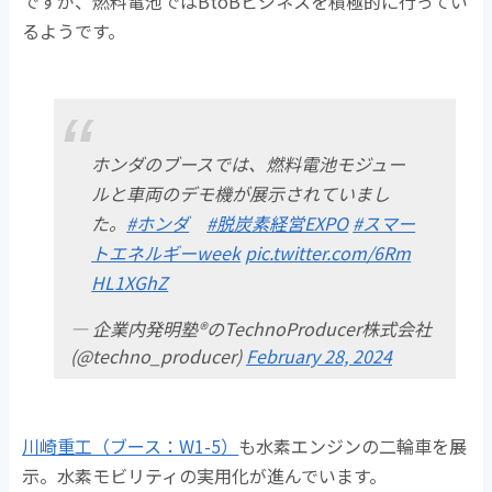
ですが、燃料電池ではBtoBビジネスを積極的に行ってい
るようです。
ホンダのブースでは、燃料電池モジュー
ルと車両のデモ機が展示されていまし
た。
#ホンダ
#脱炭素経営EXPO
#スマー
トエネルギーweek
pic.twitter.com/6Rm
HL1XGhZ
— 企業内発明塾®のTechnoProducer株式会社
(@techno_producer)
February 28, 2024
川崎重工（ブース：W1-5）
も水素エンジンの二輪車を展
示。水素モビリティの実用化が進んでいます。