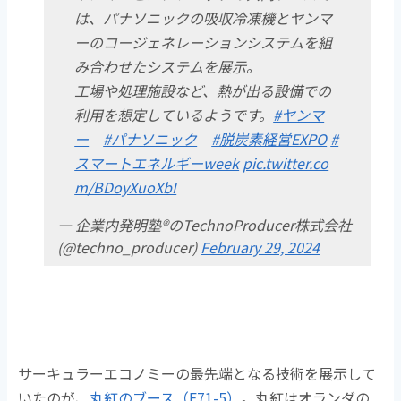
は、パナソニックの吸収冷凍機とヤンマ
ーのコージェネレーションシステムを組
み合わせたシステムを展示。
工場や処理施設など、熱が出る設備での
利用を想定しているようです。
#ヤンマ
ー
#パナソニック
#脱炭素経営EXPO
#
スマートエネルギーweek
pic.twitter.co
m/BDoyXuoXbI
— 企業内発明塾®のTechnoProducer株式会社
(@techno_producer)
February 29, 2024
サーキュラーエコノミーの最先端となる技術を展示して
いたのが、
丸紅のブース（E71-5）
。丸紅はオランダの