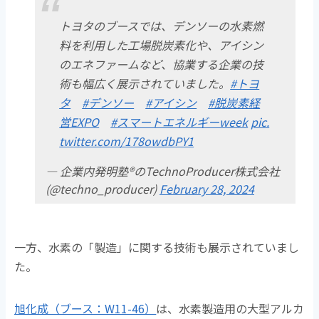
トヨタのブースでは、デンソーの水素燃
料を利用した工場脱炭素化や、アイシン
のエネファームなど、協業する企業の技
術も幅広く展示されていました。
#トヨ
タ
#デンソー
#アイシン
#脱炭素経
営EXPO
#スマートエネルギーweek
pic.
twitter.com/178owdbPY1
— 企業内発明塾®のTechnoProducer株式会社
(@techno_producer)
February 28, 2024
一方、水素の「製造」に関する技術も展示されていまし
た。
旭化成（ブース：W11-46）
は、水素製造用の大型アルカ