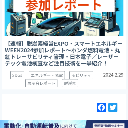
【速報】脱炭素経営EXPO・スマートエネルギー
WEEK2024参加レポート～ホンダ燃料電池・丸
紅トレーサビリティ管理・日本電子／レーザー
テック電池検査など注目技術を一挙紹介！
2024.2.29
SDGs
エネルギー・発電
モビリティ
展示会レポート
脱炭素
F
T
a
w
c
itt