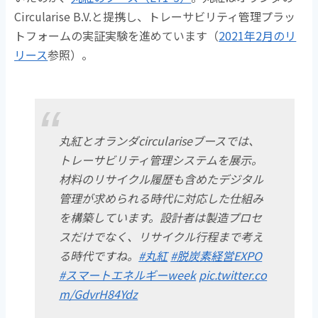
Circularise B.V.と提携し、トレーサビリティ管理プラッ
トフォームの実証実験を進めています（
2021年2月のリ
リース
参照）。
丸紅とオランダcirculariseブースでは、
トレーサビリティ管理システムを展示。
材料のリサイクル履歴も含めたデジタル
管理が求められる時代に対応した仕組み
を構築しています。設計者は製造プロセ
スだけでなく、リサイクル行程まで考え
る時代ですね。
#丸紅
#脱炭素経営EXPO
#スマートエネルギーweek
pic.twitter.co
m/GdvrH84Ydz