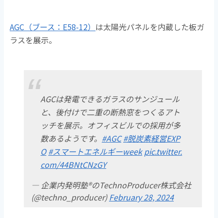
AGC（ブース：E58-12）
は太陽光パネルを内蔵した板ガ
ラスを展示。
AGCは発電できるガラスのサンジュール
と、後付けで二重の断熱窓をつくるアト
ッチを展示。オフィスビルでの採用が多
数あるようです。
#AGC
#脱炭素経営EXP
O
#スマートエネルギーweek
pic.twitter.
com/44BNtCNzGY
— 企業内発明塾®のTechnoProducer株式会社
(@techno_producer)
February 28, 2024