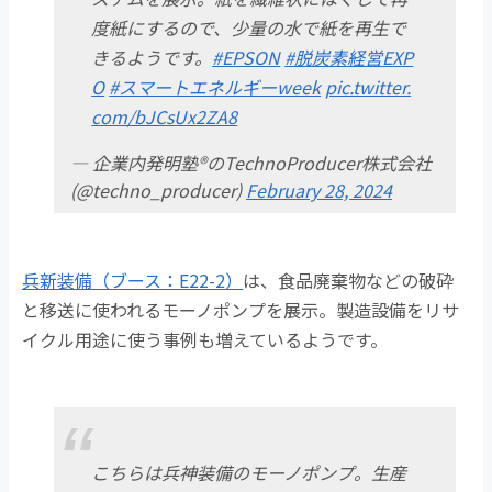
度紙にするので、少量の水で紙を再生で
きるようです。
#EPSON
#脱炭素経営EXP
O
#スマートエネルギーweek
pic.twitter.
com/bJCsUx2ZA8
— 企業内発明塾®のTechnoProducer株式会社
(@techno_producer)
February 28, 2024
兵新装備（ブース：E22-2）
は、食品廃棄物などの破砕
と移送に使われるモーノポンプを展示。製造設備をリサ
イクル用途に使う事例も増えているようです。
こちらは兵神装備のモーノポンプ。生産