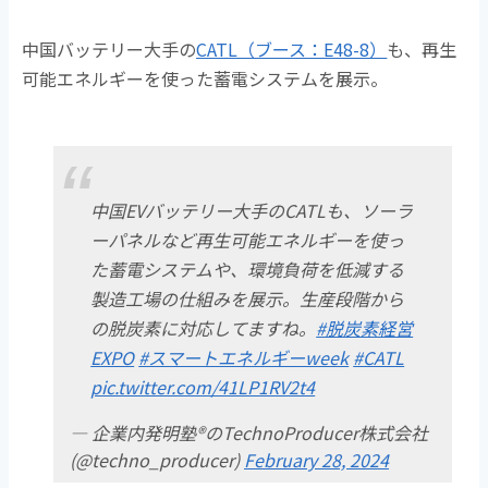
中国バッテリー大手の
CATL（ブース：E48-8）
も、再生
可能エネルギーを使った蓄電システムを展示。
中国EVバッテリー大手のCATLも、ソーラ
ーパネルなど再生可能エネルギーを使っ
た蓄電システムや、環境負荷を低減する
製造工場の仕組みを展示。生産段階から
の脱炭素に対応してますね。
#脱炭素経営
EXPO
#スマートエネルギーweek
#CATL
pic.twitter.com/41LP1RV2t4
— 企業内発明塾®のTechnoProducer株式会社
(@techno_producer)
February 28, 2024