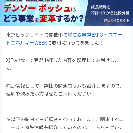
e
er
b
o
o
東京ビッグサイトで開催中の
脱炭素経営EXPO
・
スマー
k
トエネルギーWEEK
に取材に行ってきました！
X(Twitter)で実況中継した内容を整理してお届けしま
す。
補足情報として、弊社の関連コラムも紹介しますので、
理解を深めたい方はぜひご活用ください！
※以下の記事で事前調査も行っております。関連するニ
ュース・特許情報も紹介しているので、こちらもぜひご