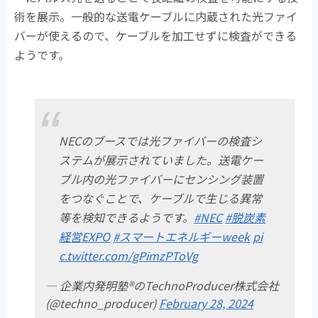
術を展示。一般的な送電ケーブルに内蔵された光ファイ
バーが使えるので、ケーブルを加工せずに検査ができる
ようです。
NECのブースでは光ファイバーの検査シ
ステムが展示されていました。送電ケー
ブル内の光ファイバーにセンシング装置
をつなぐことで、ケーブルで生じる異常
等を検知できるようです。
#NEC
#脱炭素
経営EXPO
#スマートエネルギーweek
pi
c.twitter.com/gPimzPToVg
— 企業内発明塾®のTechnoProducer株式会社
(@techno_producer)
February 28, 2024