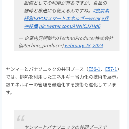
設備としての利用が有名ですが、食品の
破砕と移送にも使えるんですね。
#脱炭素
経営EXPO
#スマートエネルギーweek
#兵
神装備
pic.twitter.com/ANNiCJXHd6
— 企業内発明塾®のTechnoProducer株式会社
(@techno_producer)
February 28, 2024
ヤンマーとパナソニックの共同ブース（
E56-1
、
E57-1
）
では、排熱を利用したエネルギー省力化の技術を展示。
熱エネルギーの管理を最適化する技術も進化していま
す。
ヤンマーとパナソニックの共同ブースで