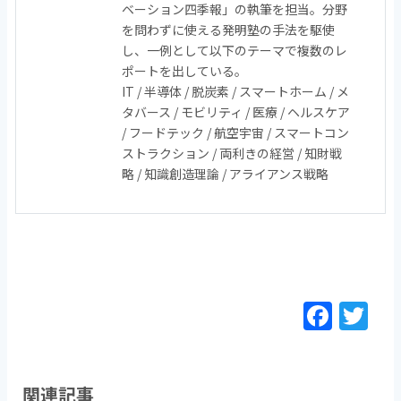
ベーション四季報」の執筆を担当。分野
を問わずに使える発明塾の手法を駆使
し、一例として以下のテーマで複数のレ
ポートを出している。
IT / 半導体 / 脱炭素 / スマートホーム / メ
タバース / モビリティ / 医療 / ヘルスケア
/ フードテック / 航空宇宙 / スマートコン
ストラクション / 両利きの経営 / 知財戦
略 / 知識創造理論 / アライアンス戦略
F
T
a
w
c
itt
e
er
関連記事