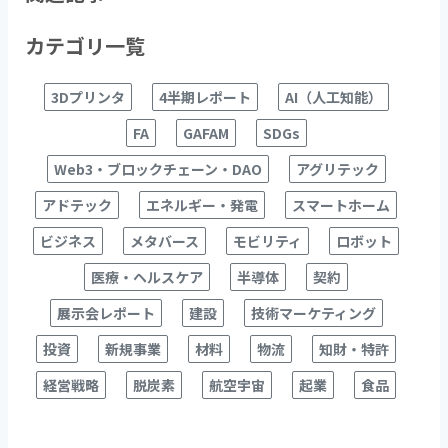
b
カテゴリ一覧
o
o
3Dプリンタ
4半期レポート
AI（人工知能）
k
FA
GAFAM
SDGs
Web3・ブロックチェーン・DAO
アグリテック
アドテック
エネルギー・発電
スマートホーム
ビジネス
メタバース
モビリティ
ロボット
医療・ヘルスケア
半導体
契約
展示会レポート
建設
技術マーケティング
投資
新規事業
材料
物流
知財・特許
経営戦略
脱炭素
航空宇宙
起業
食品