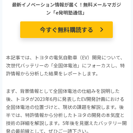
o
最新イノベーション情報が届く！無料メールマガジ
k
ン「e発明塾通信」
今すぐ無料購読する
本記事では、トヨタの電気自動車（EV）開発について、
次世代バッテリーの「全固体電池」にフォーカスし、特
許情報から分析した結果をレポートします。
まず、背景情報として全固体電池の仕組みを説明した
後、トヨタが2023年6月に発表したEV開発計画における
全固体電池の位置づけと、現状の課題を解説します。後
半では、特許情報から分析したトヨタの開発の本気度と
技術の詳細を解説します。5年後を見据えたバッテリー開
発の最前線として、ぜひご一読下さい。