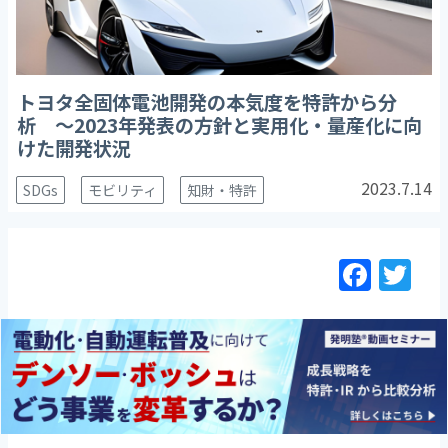
トヨタ全固体電池開発の本気度を特許から分
析 ～2023年発表の方針と実用化・量産化に向
けた開発状況
2023.7.14
SDGs
モビリティ
知財・特許
F
T
a
w
c
itt
e
er
b
o