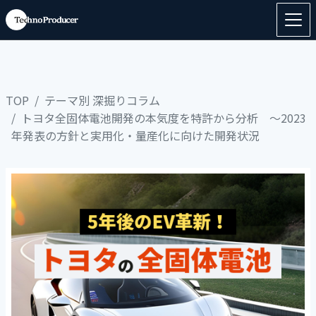
TOP
テーマ別 深掘りコラム
トヨタ全固体電池開発の本気度を特許から分析 ～2023
年発表の方針と実用化・量産化に向けた開発状況