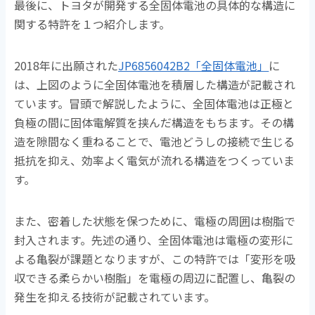
最後に、トヨタが開発する全固体電池の具体的な構造に
関する特許を１つ紹介します。
2018年に出願された
JP6856042B2「全固体電池」
に
は、上図のように全固体電池を積層した構造が記載され
ています。冒頭で解説したように、全固体電池は正極と
負極の間に固体電解質を挟んだ構造をもちます。その構
造を隙間なく重ねることで、電池どうしの接続で生じる
抵抗を抑え、効率よく電気が流れる構造をつくっていま
す。
また、密着した状態を保つために、電極の周囲は樹脂で
封入されます。先述の通り、全固体電池は電極の変形に
よる亀裂が課題となりますが、この特許では「変形を吸
収できる柔らかい樹脂」を電極の周辺に配置し、亀裂の
発生を抑える技術が記載されています。