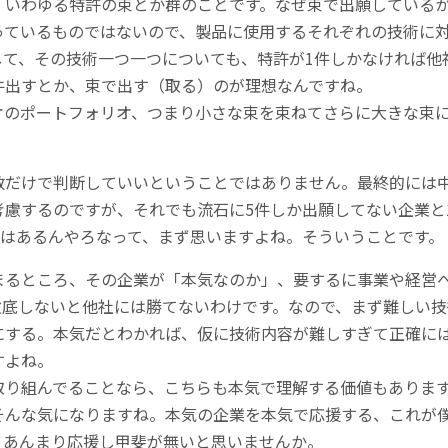
、いわゆる特許の束とか群のことです。なぜ束で出願している
っているものではないので、製品に使用するそれぞれの技術に
して、その技術一つ一つについても、特許が1件しかなければ他
件出すとか、束で出す（取る）のが理想なんですね。
オのポートフォリオ、つまり小さな束を束ねてさらに大きな束
。
数だけで判断していいということではありません。最終的には
慮するのですが、それでも流石に5件しか出願してない企業と
気はあるんやろなって、まず思いますよね。そういうことです。
まるところ、その企業が「本気なのか」、要するに事業や経営
徹底しないと他社には勝てないわけです。なので、まず難しい
にする。本気だとわかれば、仮に技術内容が難しすぎて正確に
すよね。
取り組んでることなら、こちらも本気で理解する価値もありま
そんな気になりますね。本気の企業を本気で応援する、これが
、あんまり応援し甲斐が無いと思いませんか。