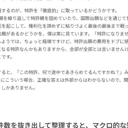
視するのが、特許を「徹底的」に取っているかどうかです。
出願を繰り返して特許網を固めていたり、国際出願などを通じて
判を起こして、権利化を諦めずに粘りづよく最後の最後まで戦
気概があるかどうかを、僕は常に見ています。「特許になりま
るようでは、ちょっと極端ですけど、特許出願の費用をドブに
になる特許なんかもありますから、全部が全部とは言いません
とです。
すると、「この特許、何で途中であきらめてるんですかね？」
みにこういう場合、正確な答えは外部からはわからないので、
くしかありません。
件数を抜き出して整理すると、マクロ的な