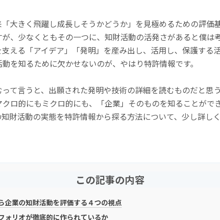
来「大きく飛躍し成長しそうかどうか」を見極めるための評価
すが、少なくともその一つに、知財活動の活発さがあると僕は
を支える「アイデア」「発明」を産み出し、活用し、保護する
活動を知るために欠かせないのが、やはり特許情報です。
むって言うと、出願された発明や技術の詳細を読むものだと思
マクロ的にもミクロ的にも、「企業」そのものを知ることがで
の知財活動の実態を特許情報から探る方法について、少し詳し
この記事の内容
ら企業の知財活動を評価する４つの視点
フォリオが徹底的に作られているか