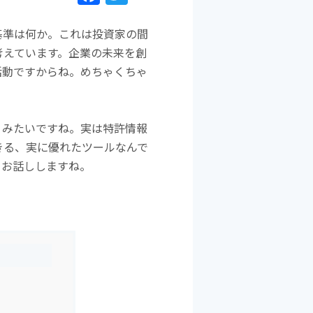
a
w
c
itt
基準は何か。これは投資家の間
e
er
考えています。企業の未来を創
b
活動ですからね。めちゃくちゃ
o
o
うみたいですね。実は特許情報
k
きる、実に優れたツールなんで
くお話ししますね。