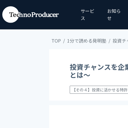
サービ
お知ら
ス
せ
TOP
1分で読める発明塾
投資チ
投資チャンスを企
とは～
【その４】投資に活かせる特許