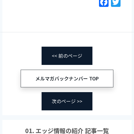
F
T
a
w
c
itt
e
er
b
o
o
<< 前のページ
k
メルマガバックナンバー TOP
次のページ >>
01. エッジ情報の紹介 記事一覧