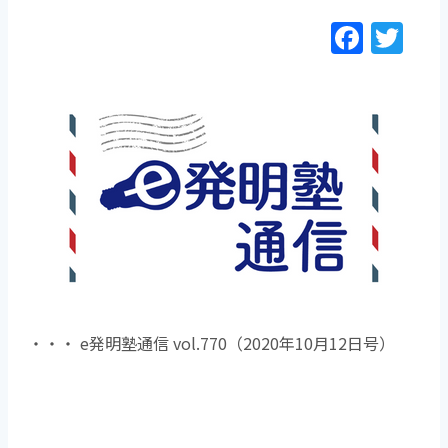
F
T
a
w
c
itt
e
er
b
o
o
k
・・・ e発明塾通信 vol.770（2020年10月12日号）