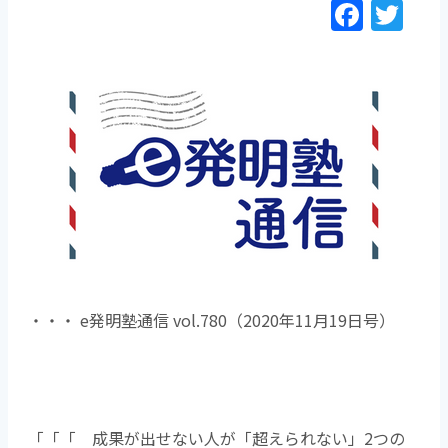
F
T
a
w
c
itt
e
er
b
o
o
k
・・・ e発明塾通信 vol.780（2020年11月19日号）
「「「 成果が出せない人が「超えられない」2つの