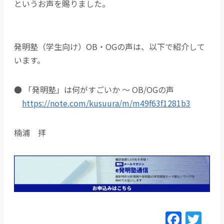
というお声を賜りました。
発明塾（学生向け）OB・OGの声は、以下で紹介して
います。
● 「発明塾」は何がすごいか ～ OB/OGの声
https://note.com/kusuura/m/m49f63f1281b3
楠浦 拝
F
T