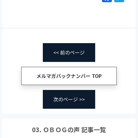
a
w
c
itt
e
er
b
o
o
<< 前のページ
k
メルマガバックナンバー TOP
次のページ >>
03. ＯＢＯＧの声 記事一覧