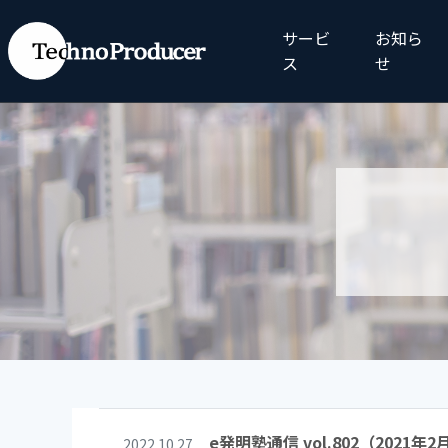
サービ
お知ら
ス
せ
e発明塾通信 vol.802（2
2022.10.27