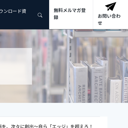
無料メルマガ登
ダウンロード資
お問い合わ
録
せ
」企画を、次々に創出～自ら「エッジ」を超えろ！