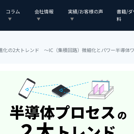
コラム
会社情報
実績/お客様の声
書籍/
料
進化の2大トレンド ～IC（集積回路）微細化とパワー半導体