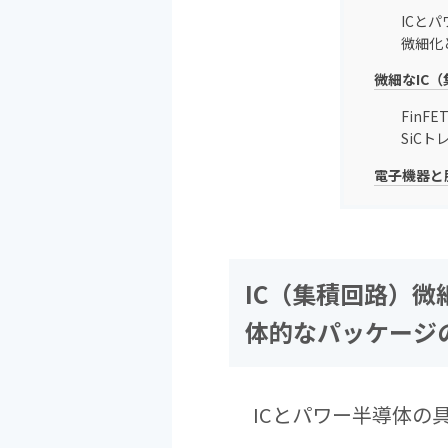
ICと
微細化
微細なIC
FinF
SiC
電子機器と
IC（集積回路）
体的なパッケージ
ICとパワー半導体の