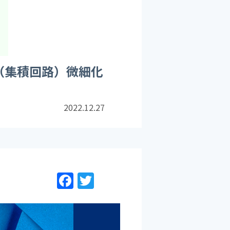
（集積回路）微細化
2022.12.27
F
T
a
w
c
itt
e
er