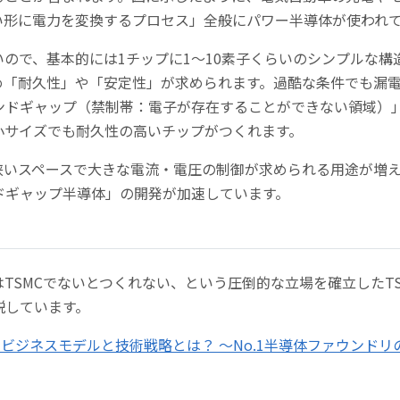
い形に電力を変換するプロセス」全般にパワー半導体が使われ
ので、基本的には1チップに1～10素子くらいのシンプルな構
め「耐久性」や「安定性」が求められます。過酷な条件でも漏
ンドギャップ（禁制帯：電子が存在することができない領域）
小サイズでも耐久性の高いチップがつくれます。
狭いスペースで大きな電流・電圧の制御が求められる用途が増
ドギャップ半導体」の開発が加速しています。
はTSMCでないとつくれない、という圧倒的な立場を確立したT
説しています。
のビジネスモデルと技術戦略とは？ ～No.1半導体ファウンドリ