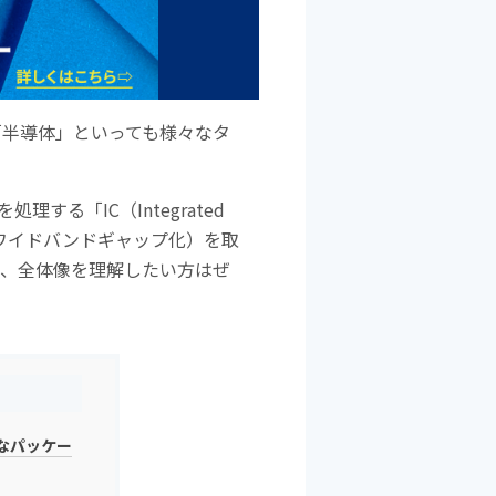
b
o
o
k
「半導体」といっても様々なタ
る「IC（Integrated
（ワイドバンドギャップ化）を取
で、全体像を理解したい方はぜ
なパッケー