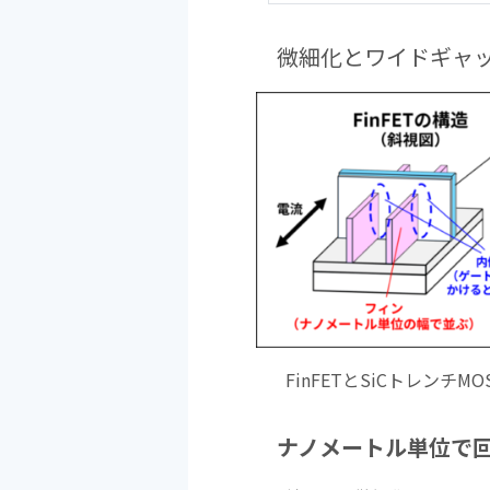
微細化とワイドギャ
FinFETとSiCトレンチM
ナノメートル単位で回路