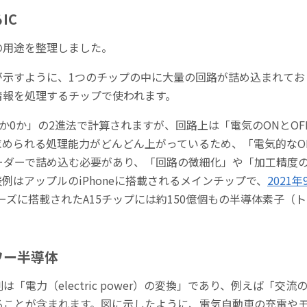
IC
の用途を整理しました。
が示すように、1つのチップの中に大量の回路が詰め込まれてお
情報を処理するチップで使われます。
か0か」の2進法で計算されますが、回路上は「電気のONとOF
められる処理能力がどんどん上がっているため、「電気的なON
ーダーで詰め込む必要があり、「回路の微細化」や「加工精度
例はアップルのiPhoneに搭載されるメインチップで、
2021
シリーズに搭載されたA15チップには約150億個もの半導体素子
ワー半導体
「電力（electric power）の変換」であり、例えば「交
ることが含まれます。図に示したように、電気自動車の充電や