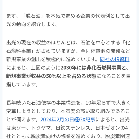
まず、「脱石油」を本気で進める企業の代表例として出
光の動向を紹介します。
出光の現在の収益のほとんどは、石油を中心とする「化
石燃料事業」が占めていますが、全固体電池の開発など
新規事業の創出を積極的に進めています。
同社のIR資料
によると、上図のように
2030年には非化石燃料事業と、
新規事業が収益の50％以上を占める状態
になることを目
指しています。
長年続いた石油依存の事業構造を、10年足らずで大きく
変革しようとしており、本気度の高い取り組みであるこ
とが伺えます。
2024年2月の日経GX記事
によると、出光
は東ソー、トクヤマ、日鉄ステンレス、日本ゼオンの4
社とともに脱炭素向けの協業を進めており、脱炭素関連