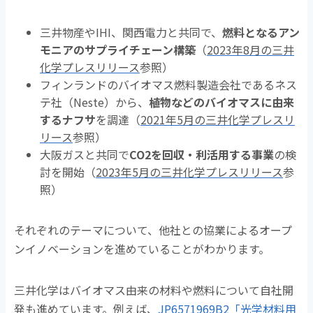
三井物産やIHI、関西電力と共同で、
燃料となるアン
モニアのサプライチェーン構築
（
2023年8月の三井
化学プレスリリース
参照）
フィンランドのバイオマス燃料製造会社であるネス
テ社（Neste）から、
植物などのバイオマスに由来
するナフサ
を調達（
2021年5月の三井化学プレスリ
リース
参照）
大阪ガスと共同で
CO2を回収・利活用する事業
の検
討を開始（
2023年5月の三井化学プレスリリース
参
照）
それぞれのテーマについて、他社との協業によるオープ
ンイノベーションを進めていることがわかります。
三井化学はバイオマス由来の材料や燃料について自社開
発も進めています。例えば、
JP6571969B2「光学材料用