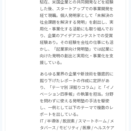
駐在、米国企業との共同開発などを経験
した後、スタートアップでの事業開発を
経て現職。個人発明家として「未解決の
社会課題を解決する発明」を創出し、実
用化・事業化する活動にも取り組んでお
り、企業のアイデアコンテストでの受賞
経験あり。その経験を会社の仕事にも活
かし、「起業家向け発明塾」では起業に
向けた発明の創出と実用化・事業化を支
援している。
あらゆる業界の企業や新技術を徹底的に
掘り下げたレポートの作成に定評があ
り、「テーマ別 深掘りコラム」と「イノ
ベーション四季報」の執筆を担当。分野
を問わずに使える発明塾の手法を駆使
し、一例として以下のテーマで複数のレ
ポートを出している。
IT / 半導体 / 脱炭素 / スマートホーム / メ
タバース / モビリティ / 医療 / ヘルスケア