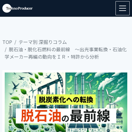
TOP
テーマ別 深掘りコラム
脱石油・脱化石燃料の最前線 ～出光事業転換・石油化
学メーカー再編の動向をＩＲ・特許から分析