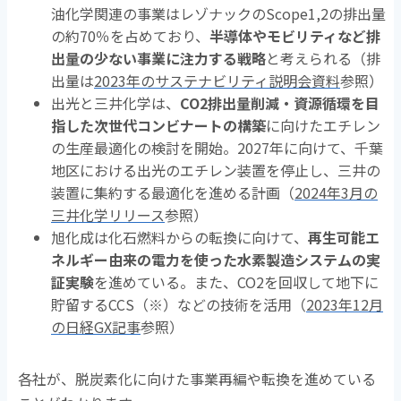
油化学関連の事業はレゾナックのScope1,2の排出量
の約70％を占めており、
半導体やモビリティなど排
出量の少ない事業に注力する戦略
と考えられる（排
出量は
2023年のサステナビリティ説明会資料
参照）
出光と三井化学は、
CO2排出量削減・資源循環を目
指した次世代コンビナートの構築
に向けたエチレン
の生産最適化の検討を開始。2027年に向けて、千葉
地区における出光のエチレン装置を停止し、三井の
装置に集約する最適化を進める計画（
2024年3月の
三井化学リリース
参照）
旭化成は化石燃料からの転換に向けて、
再生可能エ
ネルギー由来の電力を使った水素製造システムの実
証実験
を進めている。また、CO2を回収して地下に
貯留するCCS（※）などの技術を活用（
2023年12月
の日経GX記事
参照）
各社が、脱炭素化に向けた事業再編や転換を進めている