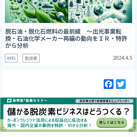
脱石油・脱化石燃料の最前線 ～出光事業転
換・石油化学メーカー再編の動向をＩＲ・特許
から分析
2024.4.5
材料
脱炭素
F
T
a
w
c
itt
e
er
b
o