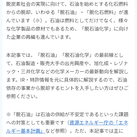
o
脱炭素社会の実現に向けて、石油を始めとする化石燃料
k
からの脱却、いわゆる「脱石油」・「脱化石燃料」が進
んでいます（※）。石油は燃料としてだけでなく、様々
な化学製品の原材でもあるため、「脱石油化学」に向け
た企業の再編も進んでいます。
本記事では、「脱石油」「脱石油化学」の最前線とし
て、石油製造・販売大手の出光興産や、旭化成・レゾナ
ック・三井化学などの化学メーカーの最新動向を解説し
ます。IR・特許情報を元に具体的に解説するので、石油
依存の事業から脱却するヒントを入手したい方はぜひご
参照ください。
※「脱石油」は石油の供給が不安定であるといった課題
への対策としても重要です（
資源エネルギー庁の「エネ
ルギー基本計画」
など参照）。ただ、本記事では主に