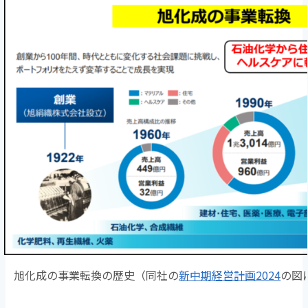
旭化成の事業転換の歴史（同社の
新中期経営計画2024
の図