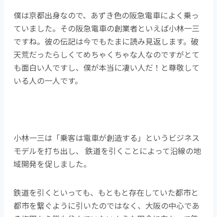
c
itt
僕は京都出身なので、あずき色の阪急電車によく乗っ
e
er
ていました。その阪急電車の創業者といえば小林一三
b
ですね。彼の伝記は今でもたまに読み見返します。破
o
天荒だったらしくてめちゃくちゃな人なのですがとて
o
も面白い人ですし、僕が本当に凄い人だ！と尊敬して
k
いる人の一人です。
小林一三は「乗客は電車が創造する」というビジネス
モデルを打ち出し、 鉄道を引くことによって沿線の地
域開発を促しました。
鉄道を引くといっても、もともと存在していた都市と
都市を繋ぐように引いたのではなく、大阪の中心であ