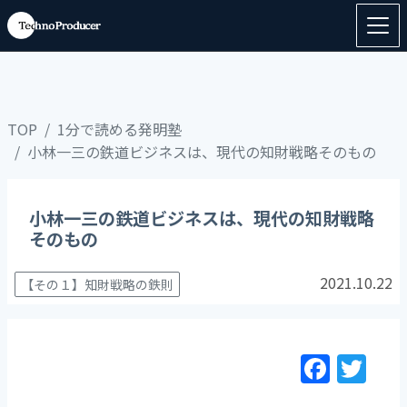
TOP
1分で読める発明塾
小林一三の鉄道ビジネスは、現代の知財戦略そのもの
小林一三の鉄道ビジネスは、現代の知財戦略
そのもの
2021.10.22
【その１】知財戦略の鉄則
F
T
a
w