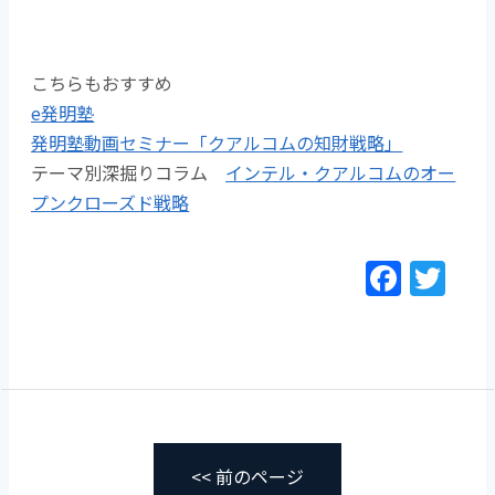
こちらもおすすめ
e発明塾
発明塾動画セミナー「クアルコムの知財戦略」
テーマ別深掘りコラム
インテル・クアルコムのオー
プンクローズド戦略
F
T
a
w
c
itt
e
er
b
o
o
<< 前のページ