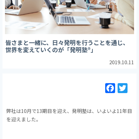
皆さまと一緒に、日々発明を行うことを通じ、
世界を変えていくのが「発明塾®」
2019.10.11
F
T
a
w
c
itt
弊社は10月で13期目を迎え、発明塾は、いよいよ11年目
e
er
を迎えました。
b
o