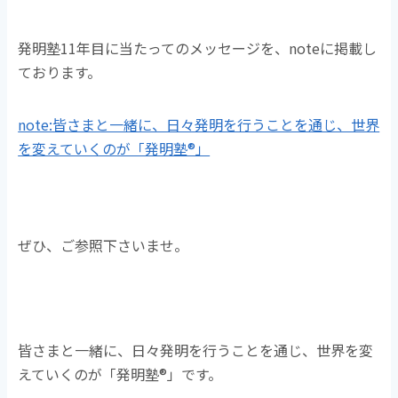
o
k
発明塾11年目に当たってのメッセージを、noteに掲載し
ております。
note:皆さまと一緒に、日々発明を行うことを通じ、世界
を変えていくのが「発明塾®」
ぜひ、ご参照下さいませ。
皆さまと一緒に、日々発明を行うことを通じ、世界を変
えていくのが「発明塾®」です。