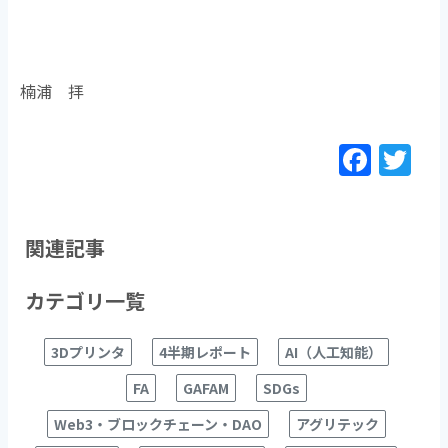
楠浦 拝
F
T
a
w
c
itt
e
er
関連記事
b
カテゴリ一覧
o
o
3Dプリンタ
4半期レポート
AI（人工知能）
k
FA
GAFAM
SDGs
Web3・ブロックチェーン・DAO
アグリテック