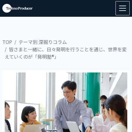
TOP
テーマ別 深掘りコラム
皆さまと一緒に、日々発明を行うことを通じ、世界を変
えていくのが「発明塾®」