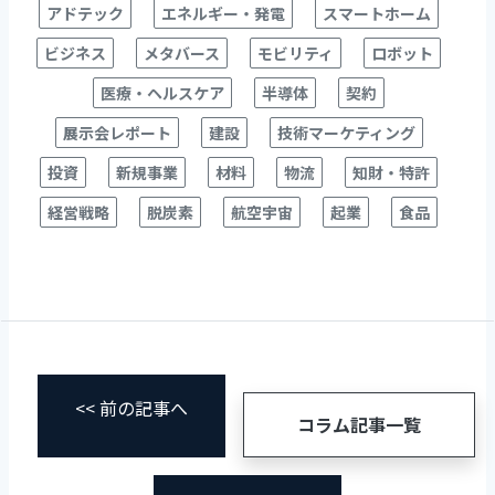
アドテック
エネルギー・発電
スマートホーム
ビジネス
メタバース
モビリティ
ロボット
医療・ヘルスケア
半導体
契約
展示会レポート
建設
技術マーケティング
投資
新規事業
材料
物流
知財・特許
経営戦略
脱炭素
航空宇宙
起業
食品
<< 前の記事へ
コラム記事一覧