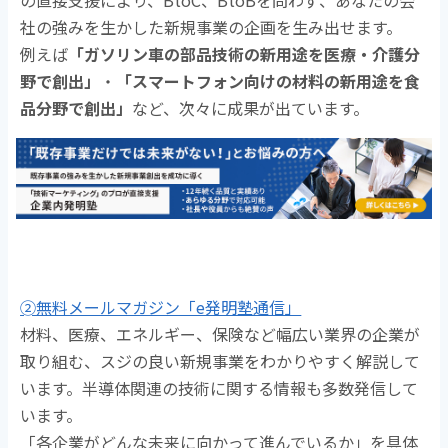
の直接支援により、BtoC、BtoBを問わず、あなたの会
社の強みを生かした新規事業の企画を生み出せます。
例えば
「ガソリン車の部品技術の新用途を医療・介護分
野で創出」
・
「スマートフォン向けの材料の新用途を食
品分野で創出」
など、次々に成果が出ています。
➁無料メールマガジン「e発明塾通信」
材料、医療、エネルギー、保険など幅広い業界の企業が
取り組む、スジの良い新規事業をわかりやすく解説して
います。半導体関連の技術に関する情報も多数発信して
います。
「各企業がどんな未来に向かって進んでいるか」を具体