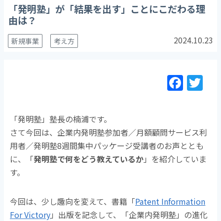
「発明塾」が「結果を出す」ことにこだわる理
由は？
2024.10.23
新規事業
考え方
F
T
a
w
c
itt
「発明塾」塾長の楠浦です。
e
er
さて
今回は、企業内発明塾参加者／月額顧問サービス利
b
用者／発明塾8週間集中パッケージ受講者のお声ととも
o
に、「
発明塾で何をどう教えているか
」を紹介していま
o
す。
k
今回は、少し趣向を変えて、書籍「
Patent Information
For Victory
」出版を記念して、「企業内発明塾」の進化