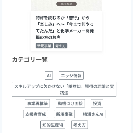
特許を読むのが「苦行」から
「楽しみ」へ～「今まで何やっ
てたんだ」と化学メーカー開発
職の方のお声
新規事業
考え方
カテゴリ一覧
AI
エッジ情報
スキルアップに欠かせない「暗黙知」獲得の理論と実
践法
事業再構築
動機づけ面接
投資
支援者育成
新規事業
楠浦さんAI
知的生産術
考え方