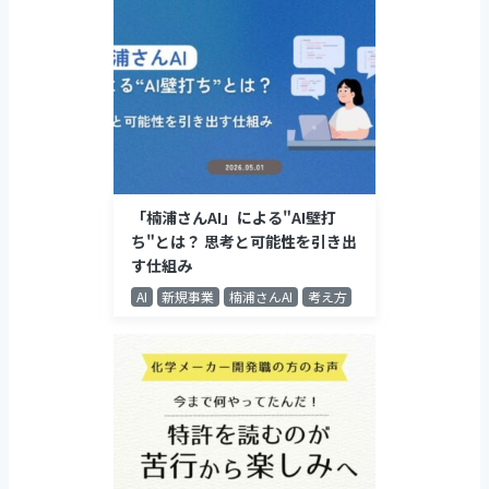
「楠浦さんAI」による"AI壁打
ち"とは？ 思考と可能性を引き出
す仕組み
AI
新規事業
楠浦さんAI
考え方