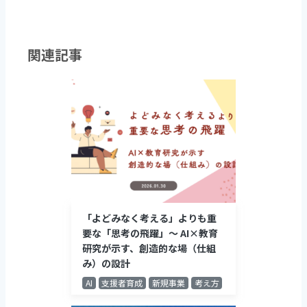
a
w
c
itt
e
er
関連記事
b
o
o
k
「よどみなく考える」よりも重
要な「思考の飛躍」～ AI×教育
研究が示す、創造的な場（仕組
み）の設計
AI
支援者育成
新規事業
考え方