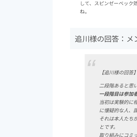
して、スピンゼーベック
ね。
追川様の回答：メ
【追川様の回答
二段階あると思
一段階目は参加
当初は実験的に
に懐疑的な人、
それは本人たち
とです。
取り組みにコミ