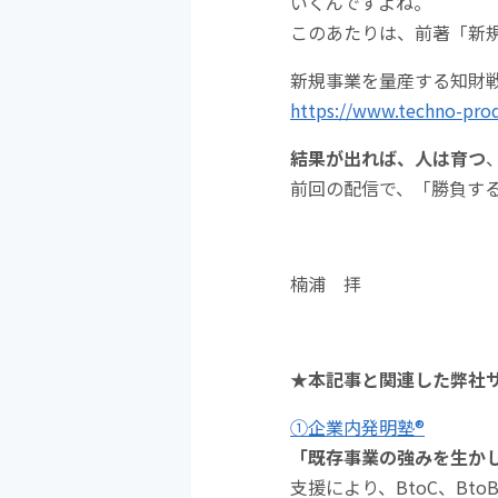
いくんですよね。
このあたりは、前著「新
新規事業を量産する知財戦
https://www.techno-pro
結果が出れば、人は育つ
前回の配信で、「勝負す
楠浦 拝
★本記事と関連した弊社
①企業内発明塾®
「既存事業の強みを生か
支援により、BtoC、B