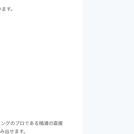
います。
ィングのプロである楠浦の直接
生み出せます。