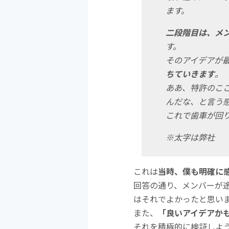
ます。
二段階目は、メ
す。
そのアイデアが
ちていきます
。
ああ、特許のこ
んだな、と言う
これで歯車が回
※太字は弊社
これは
当時、僕も明確に
回答の通り、メンバーが
はそれでよかったと思い
また、
「良いアイデアか
それを積極的に検証しよ