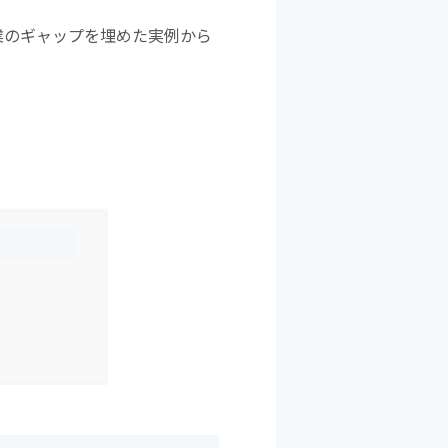
k
業のギャップを埋めた実例から