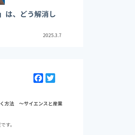
」は、どう解消し
2025.3.7
F
T
a
w
c
itt
e
er
く方法 ～サイエンスと産業
b
o
足です。
o