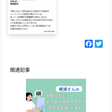
F
T
a
w
c
itt
e
er
関連記事
b
o
o
k