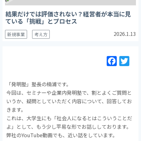
結果だけでは評価されない？経営者が本当に見
ている「挑戦」とプロセス
2026.1.13
新規事業
考え方
F
T
a
w
c
itt
「発明塾」塾長の楠浦です。
e
er
今回は、セミナーや企業内発明塾で、割とよくご質問と
b
いうか、疑問としていただく内容について、回答してお
o
きます。
o
これは、大学生にも「社会人になるとはこういうことだ
k
よ」として、もう少し平易な形でお話ししております。
弊社のYouTube動画でも、近い話をしています。