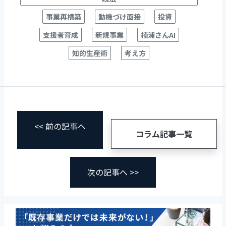
事業再構築
動機づけ面接
投資
支援者育成
新規事業
楠浦さんAI
知的生産術
考え方
<< 前の記事へ
コラム記事一覧
次の記事へ >>