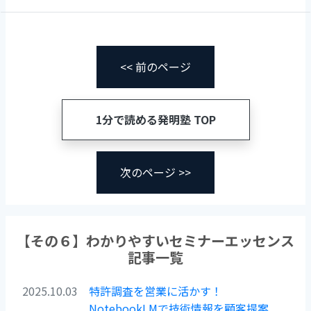
e
er
b
o
o
<< 前のページ
k
1分で読める発明塾 TOP
次のページ >>
【その６】わかりやすいセミナーエッセンス
記事一覧
2025.10.03
特許調査を営業に活かす！
NotebookLMで技術情報を顧客提案