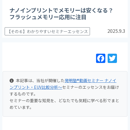
ナノインプリントでメモリーは安くなる？
フラッシュメモリー応用に注目
2025.9.3
【その６】わかりやすいセミナーエッセンス
F
T
a
w
c
itt
本記事は、当社が開催した
発明塾®動画セミナー ナノイ
e
er
ンプリント・EUV比較分析～
セミナーのエッセンスをお届け
b
するものです。
o
セミナーの重要な知見を、どなたでも気軽に学べる形でまと
めています。
o
k