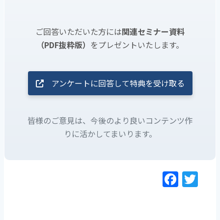
ご回答いただいた方には
関連セミナー資料
（PDF抜粋版）
をプレゼントいたします。
アンケートに回答して特典を受け取る
皆様のご意見は、今後のより良いコンテンツ作
りに活かしてまいります。
F
T
a
w
c
itt