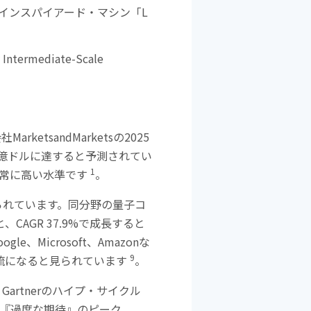
子インスパイアード・マシン「
L
 Intermediate-Scale
会社
MarketsandMarkets
の
2025
億ドルに達すると予測されてい
1
常に高い水準です
。
られています。同分野の量子コ
と、
CAGR 37.9%
で成長すると
oogle
、
Microsoft
、
Amazon
な
9
流になると見られています
。
。
Gartner
のハイプ・サイクル
『過度な期待』のピーク