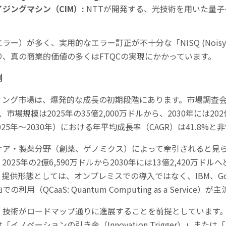
イジングマシン（
CIM
）
:
NTTが開発する、光技術を用いた量
エラー）が多く、実用的なエラー訂正が不十分な「
NISQ (Noisy
り、真の商業的価値の多くは
FTQC
の実現にかかっています。
測
ィング市場は、爆発的な成長の初期段階にあります。市場調査
、市場規模は
2025
年の
35
億
2,000
万ドルから、
2030
年には
202
025
年～
2030
年）における年平均成長率（
CAGR
）は
41.8%
と非
ケア・製薬分野（創薬、ゲノミクス）によって牽引されると見
、
2025
年の
2
億
6,590
万ドルから
2030
年には
13
億
2,420
万ドルへ
、提供形態としては、オンプレミスでの導入ではなく、
IBM
、
G
由での利用（
QCaaS: Quantum Computing as a Service
）が主
、技術がロードマップ通りに進展することを前提としています
は「イノベーションの引き金（
Innovation Trigger
）」または「