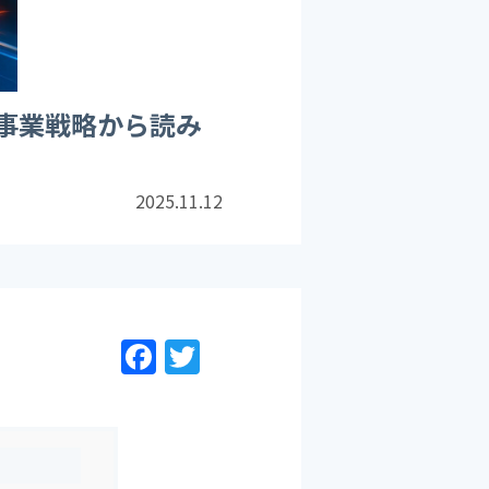
事業戦略から読み
2025.11.12
F
T
a
w
c
itt
e
er