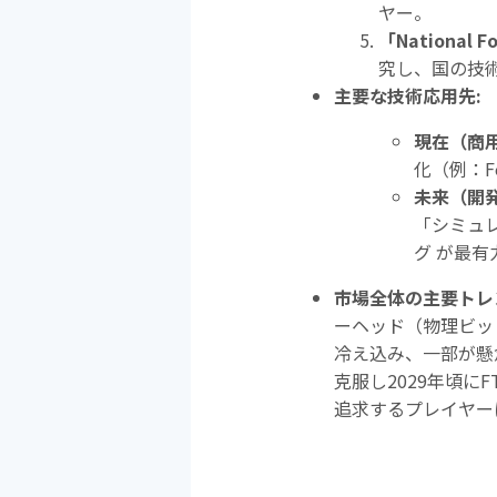
ヤー。
「
National F
究し、国の技
主要な技術応用先
:
現在（商
化（例：
F
未来（開
「シミュ
グ が最有
市場全体の主要トレ
ーヘッド（物理ビッ
冷え込み、一部が懸
克服し
2029
年頃に
F
追求するプレイヤー