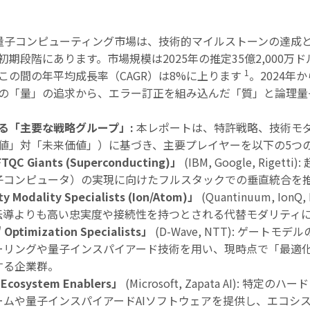
量子コンピューティング市場は、技術的マイルストーンの達成
初期段階にあります。市場規模は
2025
年の推定
35
億
2,000
万ド
1
この間の年平均成長率（
CAGR
）は
8%
に上ります
。
2024
年か
の「量」の追求から、エラー訂正を組み込んだ「質」と論理量
る「主要な戦略グループ」
:
本レポートは、特許戦略、技術モ
値」対「未来価値」）に基づき、主要プレイヤーを以下の
5
つ
 FTQC Giants (Superconducting)
」
(IBM, Google, Rige
子コンピュータ）の実現に向けたフルスタックでの垂直統合を
ty Modality Specialists (Ion/Atom)
」
(Quantinuum, Ion
伝導よりも高い忠実度や接続性を持つとされる代替モダリティ
 Optimization Specialists
」
(D-Wave, NTT): ゲートモデル
ーリングや量子インスパイアード技術を用い、現時点で「最適
する企業群。
 Ecosystem Enablers
」
(Microsoft, Zapata AI): 
ームや量子インスパイアード
AI
ソフトウェアを提供し、エコシ