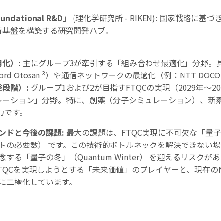
oundational R&D
」
(理化学研究所
- RIKEN):
国家戦略に基づ
術基盤を構築する研究開発ハブ。
用化）
:
主にグループ
3
が牽引する「組み合わせ最適化」分野。
3
ord Otosan
）や通信ネットワークの最適化（例：
NTT DOC
発段階）
:
グループ
1
および
2
が目指す
FTQC
の実現（
2029
年～
20
レーション」分野。特に、創薬（分子シミュレーション）、新
力です。
ンドと今後の課題
:
最大の課題は、
FTQC
実現に不可欠な「量子
トの必要数） です。この技術的ボトルネックを解決できない
念する「量子の冬」（
Quantum Winter
） を迎えるリスクが
TQC
を実現しようとする「未来価値」のプレイヤーと、現在の
に二極化しています。