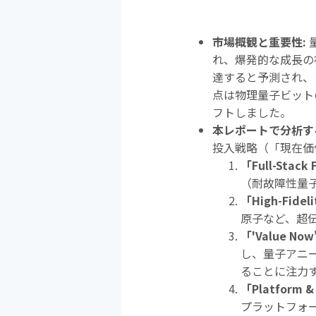
市場概観と重要性
:
れ、爆発的な成長の
達すると予測され、
点は物理量子ビット
フトしました。
本レポートで分析す
投入戦略（「現在価
「
Full-Stack
（耐故障性量
「
High-Fideli
原子など、超
「
'Value Now'
し、量子アニ
ることに注力
「
Platform &
プラットフォ