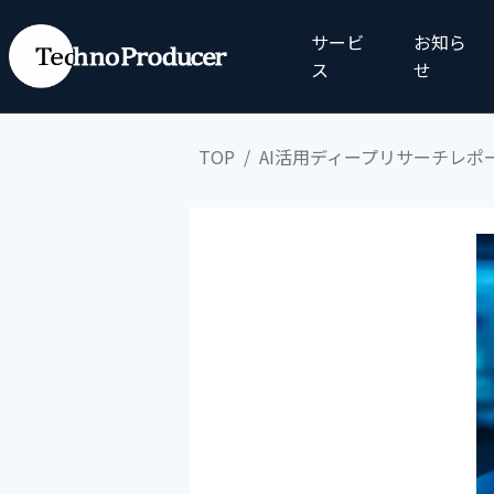
サービ
お知ら
ス
せ
TOP
AI活用ディープリサーチレポ