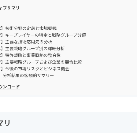
ィブサマリ
章】技術分野の定義と市場概観
章】キープレイヤーの特定と戦略グループ分類
章】主要な技術応用先の分析
章】主要戦略グループ別の詳細分析
章】特許戦略と事業戦略の整合性
章】主要戦略グループおよび企業の競合比較
章】今後の市場リスクとビジネス機会
】分析結果の客観的サマリー
ダウンロード
マリ