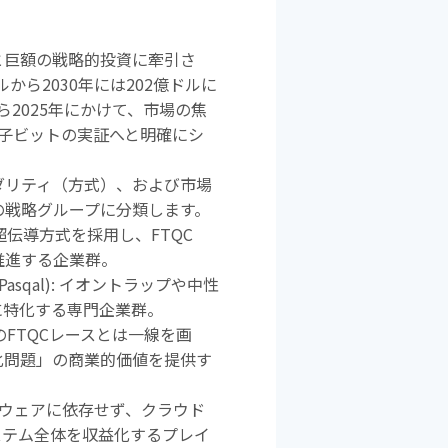
と巨額の戦略的投資に牽引さ
ルから
2030
年には
202
億ドルに
ら
2025
年にかけて、市場の焦
子ビットの実証へと明確にシ
ダリティ（方式）、および市場
の戦略グループに分類します。
tti): 超伝導方式を採用し、
FTQC
推進する企業群。
Q, Pasqal): イオントラップや中性
に特化する専門企業群。
の
FTQC
レースとは一線を画
化問題」の商業的価値を提供す
特定のハードウェアに依存せず、クラウド
ステム全体を収益化するプレイ