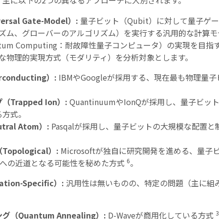
、主に以下の
2
つの異なるアプローチに大別されます。
ersal Gate-Model
）
:
量子ビット（
Qubit
）に対して量子ゲー
ズム、グローバーのアルゴリズム）を実行する汎用的な計算モ
ntum Computing
：耐故障性量子コンピュータ）の実現を目指
な物理的実現方式（モダリティ）を分析対象とします。
rconducting
）
:
IBMや
Google
が採用する、現在最も物理量子
プ（
Trapped Ion
）
:
Quantinuumや
IonQ
が採用し、量子ビッ
る方式。
tral Atom
）
:
Pasqalが採用し、量子ビットの大規模な配置
（
Topological
）
:
Microsoftが独自に研究開発を進める、量
6
への近道となる可能性を秘めた方式
。
ation-Specific
）
:
汎用性は無いものの、特定の問題（主に組
3
ング（
Quantum Annealing
）
:
D-Waveが商用化している方式