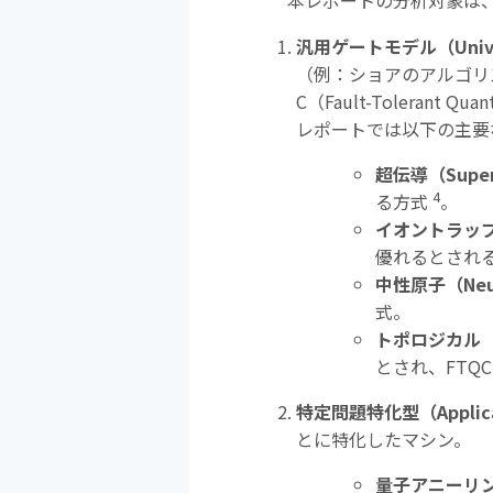
本レポートの分析対象は
汎用ゲートモデル（
Univ
（例：ショアのアルゴリ
C
（
Fault-Tolerant Qua
レポートでは以下の主要
超伝導（
Supe
4
る方式
。
イオントラッ
優れるとされ
中性原子（
Neu
式。
トポロジカル
とされ、
FTQC
特定問題特化型（
Applic
とに特化したマシン。
量子アニーリ