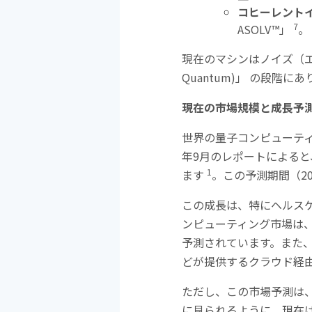
コヒーレント
7
ASOLV™
」
。
現在のマシンはノイズ（
Quantum)
」 の段階にあ
現在の市場規模と成長予
世界の量子コンピューテ
年
9
月のレポートによると
1
ます
。この予測期間（
2
この成長は、特にヘルス
ンピューティング市場は
予測されています。また
どが提供するクラウド経
ただし、この市場予測は
に見られるように、現在