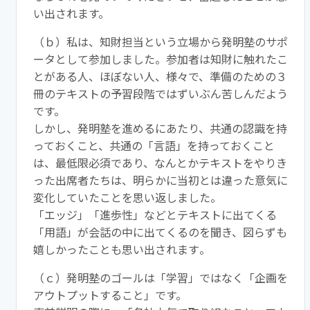
い出されます。
（ｂ）私は、知財担当という立場から
発明
塾
のサポ
ータとして参加
しました。参加者は知財に触れたこ
とがある人、ほぼない人、
様々で、準備のための３
冊のテキストの予習段階ではずいぶん苦し
んだよう
です。
しかし、
発明
塾
を進めるにあたり、共通の認識を持
っておくこと、
共通の「言語」を持っておくこと
は、最低限必須であり、なんとか
テキストをやりき
った出席者たちは、明らかに当初とは違った意気
に
変化していたことを思い返しました。
「エッジ」「進歩性」などとテキストに出てくる
「用語」が会話の
中に出てくるのを聞き、図らずも
嬉しかったことも思い出されます
。
（ｃ）
発明
塾
のゴールは「学習」ではなく「企画を
アウトプットす
ること」です。