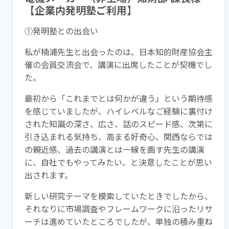
【企業内発明塾ご利用】
①
発明
塾
との出会い
私が楠浦先生と出会ったのは、
日
本知的財産協会主
催の会員交流会
で、講演に出席したことが契機でし
た。
最初から「これまでとは何かが違う」という期待感
を感じていまし
たが、ハイレベルなご経験に裏付け
された知識の深さ、広さ、話の
スピード感、次第に
引き込まれる気持ち、高まる好奇心、関西なら
では
の親近感、過去の講演とは一線を画す先生の講演
に、自社でも
やってみたい、と決意したことが思い
出されます。
新しい研究テーマを模索していたときでしたから、
それなりに市場
調査やフレームワークに沿ったリサ
ーチは進めていたところでした
が、単独の積み重ね