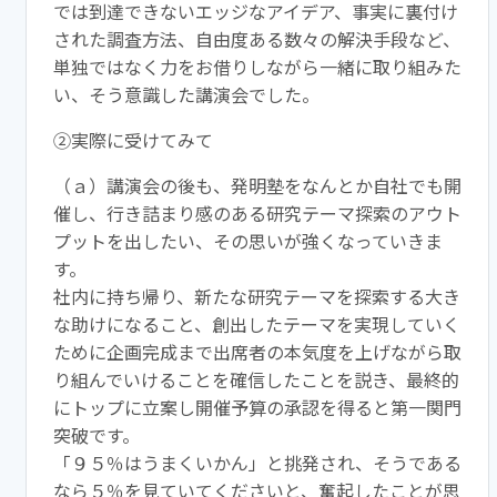
では到達できないエッジなアイデア、事実に裏
付け
された調査方法、自由度ある数々の解決手段など、
単独ではな
く力をお借りしながら一緒に取り組みた
い、そう意識した講演会で
した。
②実際に受けてみて
（ａ）講演会の後も、
発明
塾
をなんとか自社でも開
催し、行き詰ま
り感のある研究テーマ探索のアウト
プットを出したい、その思いが
強くなっていきま
す。
社内に持ち帰り、新たな研究テーマを探索する大き
な助けになるこ
と、創出したテーマを実現していく
ために企画完成まで出席者の本
気度を上げながら取
り組んでいけることを確信したことを説き、最
終的
にトップに立案し開催予算の承認を得ると第一関門
突破です。
「９５％はうまくいかん」と挑発され、そうである
なら５％を見て
いてくださいと、奮起したことが思