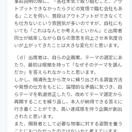
事前説明の際に、「各社本気で取り組むこと、アウ
トプットできな
かったらクビの覚悟で臨む会社もあ
る」ことを伺い、普段はアウト
プットができなくて
も仕方ないという雰囲気が多いのですが、
自社にも
いても「これはなんとか考えんといかん」と出席者
同士が
結束しながら自らの意思を向上させ本気度合
いが上がってきたこと
は大きな変化だと思います。
（ｄ）出席者は、自らの企画案、テーマの選定にあ
たり、最初は根
拠を持って「なぜそのテーマを選ん
だか」を答えられなかったと思
います。
しかし、楠浦先生から次々に繰り出される調査方法
や発想の仕方を
もとに、論理的な矛盾に気づき、自
らテーマを軌道修正したり、改
めてテーマ選定から
再開することを繰り返し、本人が納得できる答
えに
行き着くことができ、高い達成感を伴う企画が創出
されたと思
います。
また、開発者として必要な物事に対する姿勢を養う
ことにもつなが
ったのではないかと考えています。