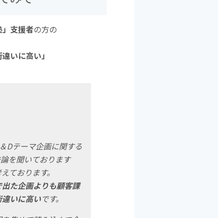
塾」支援者
の方の
桁違いに高い」
＆Dテーマ企画に関する
法論を聞いております
考えております。
で出た企画よりも顧客課
桁違いに高い
です。