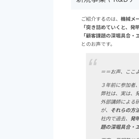
ご紹介するのは、
機械メ
「突き詰めていくと、発
「顧客課題の深堀具合・
とのお声です。
＝＝お声、ここ
３年前に参加者
弊社は、実は、
外部講師による
が、
それらの方
社内で過去、
発
題の深堀具合・