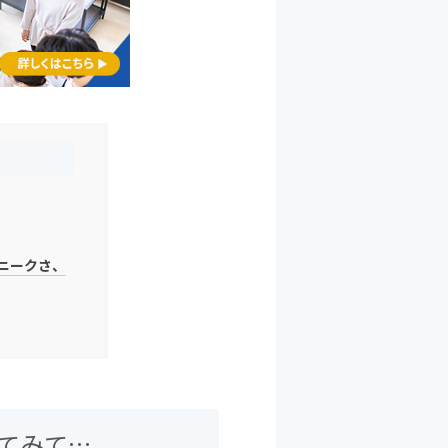
o
k
ニークさ、
てみて…