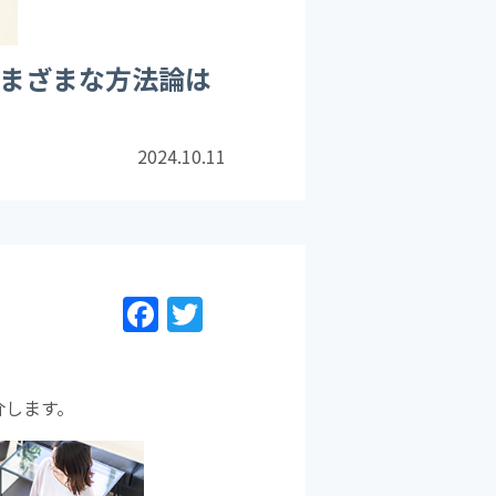
さまざまな方法論は
2024.10.11
F
T
a
w
c
itt
e
er
介します。
b
o