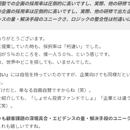
明塾での企画の採用率は圧倒的に高いですし、実際、他の研修
の企画の採用率は圧倒的に高いですし、実際、他の研修で出た
ンスの量・解決手段のユニークさ、ロジックの整合性は桁違い
ありがとうございます。
に提案していた時も、採択率は「桁違い」でした。
均が５％のところを、僕一人５０％、という感じです。
は、世界中どこを探しても、いませんでした。
違い」
には自信を持っていたのですが、企業向けでも同様だと
た。
だけだと、単なる自画自賛ですからね（笑）。
を紹介しても、「しょせん投資ファンドでしょ」「企業とは違
（笑）。
りも顧客課題の深堀具合・エビデンスの量・解決手段のユニー
これも嬉しいですね。