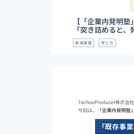
【「企業内発明塾
「突き詰めると、
新規事業
考え方
TechnoProducer株
今回は、
「企業内発明塾