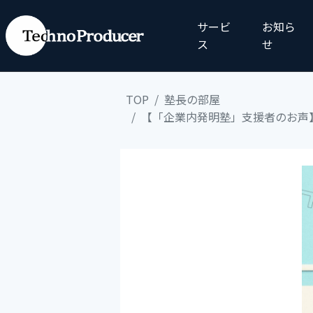
サービ
お知ら
ス
せ
TOP
塾長の部屋
【「企業内発明塾」支援者のお声