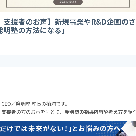
」支援者のお声】新規事業やR&D企画の
発明塾の方法になる」
式会社 CEO／発明塾 塾長の楠浦です。
」
支援者
の方のお声をもとに、
発明塾の指導内容や考え方
を紹