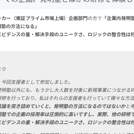
ーカー（東証プライム市場上場）企画部門
の方で
「企業内発明
明塾の方法になる」
エビデンスの量・解決手段のユニークさ、ロジックの整合性は
より
、今回支援者として参加しました。
発明塾以外にも、もう少し大人数を対象に新規事業につながるR
研修を行っており、
私はそれらの支援者も行っていて様々な方
法論を突き詰めていくと、発明塾の方法になるのではないか
と
明塾での企画の採用率は圧倒的に高いですし、実際、他の研修
エビデンスの量・解決手段のユニークさ、ロジックの整合性は