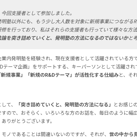
、今回支援者として参加しました。
発明塾以外にも、もう少し大人数を対象に新規事業につながるR
研修を行っており、
私はそれらの支援者も行っていて様々な方
法論を突き詰めていくと、発明塾の方法になるのではないか
と
企業内発明塾を経験され、現在支援者として活躍されている方
＆Dテーマ企画」をサポートする、キーパーソンとして活躍され
「新規事業」「新規のR&Dテーマ」が活性化する仕組み
と、そ
として、
「
突き詰めていくと、発明塾の方法になる
」
とお感じ
ですので、おそらく、いろいろな方のお話を、毎日のように幅
、ありがとうございます。
」モノであることは間違いないのですが、それが、
世の中から