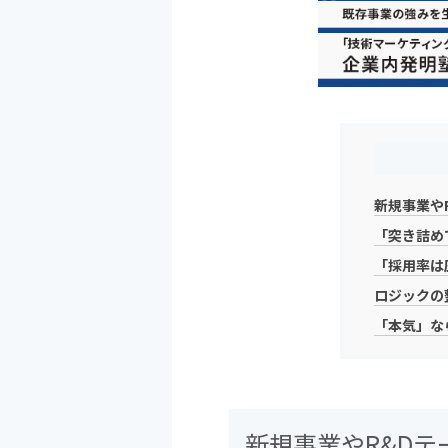
新規事業や
「突き詰め
「採用率は
ロジックの
「本気」な
新規事業やR&D