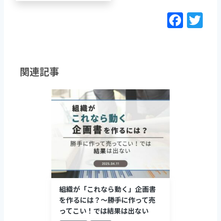
F
T
a
w
c
itt
e
er
関連記事
b
o
o
k
組織が「これなら動く」企画書
を作るには？～勝手に作って売
ってこい！では結果は出ない