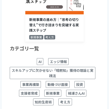
新規事業の進め方｜“思考の切り
替え”で行き詰まりを突破する実
践ステップ
新規事業
考え方
カテゴリ一覧
AI
エッジ情報
スキルアップに欠かせない「暗黙知」獲得の理論と実
践法
事業再構築
動機づけ面接
投資
支援者育成
新規事業
楠浦さんAI
知的生産術
考え方