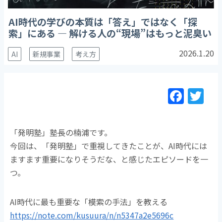
AI時代の学びの本質は「答え」ではなく「探
索」にある ― 解ける人の“現場”はもっと泥臭い
2026.1.20
AI
新規事業
考え方
F
T
a
w
c
itt
「発明塾」塾長の楠浦です。
e
er
今回は、「発明塾」で重視してきたことが、AI時代には
b
ますます重要になりそうだな、と感じたエピソードを一
o
つ。
o
k
AI時代に最も重要な「模索の手法」を教える
https://note.com/kusuura/n/n5347a2e5696c