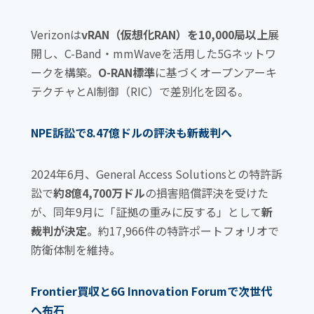
o
k
Verizonは
vRAN（仮想化RAN）を10,000局以上
展
開し、C-Band・mmWaveを活用した5Gネットワ
ークを構築。
O-RAN標準
に基づくオープンアーキ
テクチャとAI制御（RIC）で差別化を図る。
NPE訴訟で8.47億ドルの評決も新裁判へ
2024年6月、General Access Solutionsとの特許訴
訟で
約8億4,700万ドル
の損害賠償評決を受けた
が、同年9月に「証拠の重みに反する」として
新
裁判が決定
。約17,966件の特許ポートフォリオで
防衛体制を維持。
Frontier買収と6G Innovation Forumで次世代
へ布石