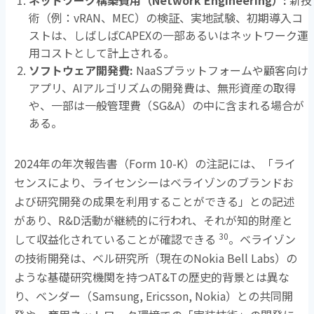
ネットワーク構築費用（
Network Engineering
）
:
新技
術（例：
vRAN
、
MEC
）の検証、実地試験、初期導入コ
ストは、しばしば
CAPEX
の一部あるいはネットワーク運
用コストとして計上される。
ソフトウェア開発費
:
NaaSプラットフォームや顧客向け
アプリ、
AI
アルゴリズムの開発費は、無形資産の取得
や、一部は一般管理費（
SG&A
）の中に含まれる場合が
ある。
2024年の年次報告書（
Form 10-K
）の注記には、「ライ
センスにより、ライセンシーはベライゾンのブランドお
よび研究開発の成果を利用することができる」との記述
があり、
R&D
活動が継続的に行われ、それが知的財産と
30
して収益化されていることが確認できる
。ベライゾン
の技術開発は、ベル研究所（現在の
Nokia Bell Labs
）の
ような基礎研究機関を持つ
AT&T
の歴史的背景とは異な
り、ベンダー（
Samsung, Ericsson, Nokia
）との共同開