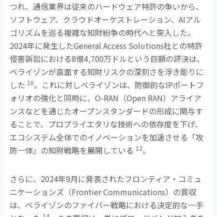
つれ、通信業界は従来のハードウェア特許の争いから、
ソフトウェア、クラウドオーケストレーション、
AI
アル
ゴリズムを巡る複雑な知財紛争の時代へと突入した。
2024
年に発生した
General Access Solutions
社との特許
侵害訴訟における
8
億
4,700
万ドルという巨額の評決は、
ベライゾンが直面する知財リスクの深刻さを浮き彫りに
10
した
。これに対しベライゾンは、防御的な
IP
ポートフ
ォリオの強化と同時に、
O-RAN
（
Open RAN
）アライア
ンスなどを通じたオープンスタンダードの形成に関与す
ることで、プロプライエタリな技術への依存度を下げ、
エコシステム全体でのイノベーションを加速させる「攻
12
防一体」の知財戦略を展開している
。
さらに、
2024
年
9
月に発表されたフロンティア・コミュ
ニケーションズ（
Frontier Communications
）の買収
は、ベライゾンのファイバー戦略における決定的な一手
14