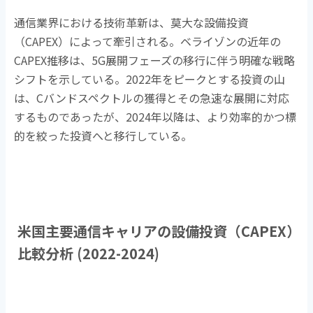
通信業界における技術革新は、莫大な設備投資
（
CAPEX
）によって牽引される。ベライゾンの近年の
CAPEX
推移は、
5G
展開フェーズの移行に伴う明確な戦略
シフトを示している。
2022
年をピークとする投資の山
は、
C
バンドスペクトルの獲得とその急速な展開に対応
するものであったが、
2024
年以降は、より効率的かつ標
的を絞った投資へと移行している。
米国主要通信キャリアの設備投資（
CAPEX
）
比較分析
(2022-2024)