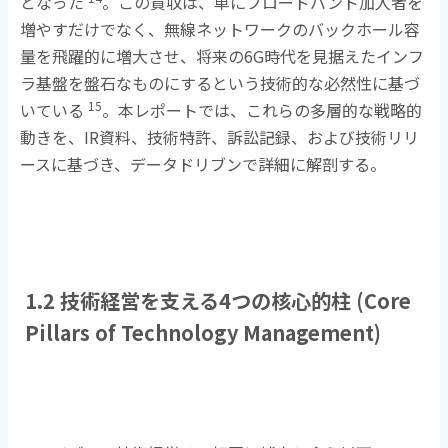
となった
。この買収は、単にブロードバンド加入者を
増やすだけでなく、無線ネットワークのバックホール容
量を飛躍的に増大させ、将来の
6G
時代を見据えたインフ
ラ基盤を盤石なものにするという技術的な必然性に基づ
15
いている
。本レポートでは、これらの多層的な戦略的
動きを、
IR
資料、技術特許、訴訟記録、および技術リリ
ースに基づき、データドリブンで詳細に解剖する。
1.2 技術経営を支える
4
つの核心的柱
(Core
Pillars of Technology Management)