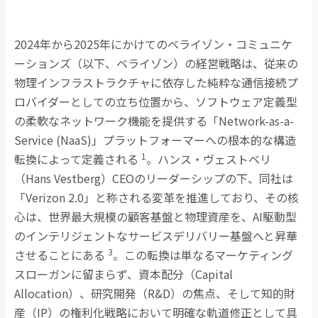
2024年から
2025
年にかけてのベライゾン・コミュニケ
ーションズ（以下、ベライゾン）の経営戦略は、従来の
物理インフラストラクチャに依存した純粋な通信接続プ
ロバイダーとしての立ち位置から、ソフトウェア定義型
の柔軟なネットワーク機能を提供する「
Network-as-a-
Service (NaaS)
」プラットフォーマーへの根本的な構造
1
転換によって定義される
。ハンス・ヴェストベリ
（
Hans Vestberg
）
CEO
のリーダーシップの下、同社は
「
Verizon 2.0
」と称される変革を推進しており、その核
心は、世界最大規模の顧客基盤と物理資産を、
AI
駆動型
のインテリジェントなサービスデリバリー基盤へと昇華
3
させることにある
。この転換は単なるマーケティング
スローガンに留まらず、資本配分（
Capital
Allocation
）、研究開発（
R&D
）の焦点、そして知的財
産（
IP
）の権利化戦略において明確な軌道修正として具