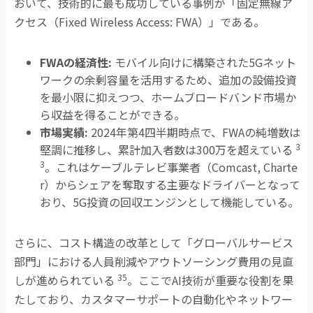
おいて、技術的に最も成功している事例が「固定無線ア
クセス（
Fixed Wireless Access: FWA
）」である。
FWA
の経済性
:
モバイル向けに構築された
5G
ネット
ワークの余剰容量を活用するため、追加の設備投資
を最小限に抑えつつ、ホームブロードバンド市場か
ら収益を得ることができる。
市場実績
:
2024年第
4
四半期時点で、
FWA
の純増数は
3
堅調に推移し、累計加入者数は
300
万を超えている
3
。これはケーブルテレビ事業者（
Comcast, Charte
r
）からシェアを奪取する主要なドライバーとなって
おり、
5G
投資の回収エンジンとして機能している。
さらに、コスト構造の改革として「グローバルサービス
部門」における人員削減やアウトソーシング費用の見直
35
しが進められている
。ここで
AI
技術が重要な役割を果
たしており、カスタマーサポートの自動化やネットワー