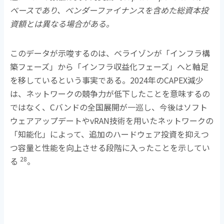
ベースであり、ベンダーファイナンスを含めた総資本投
資額とは異なる場合がある。
このデータが示唆するのは、ベライゾンが「インフラ構
築フェーズ」から「インフラ収益化フェーズ」へと軸足
を移しているという事実である。
2024
年の
CAPEX
減少
は、ネットワークの競争力が低下したことを意味するの
ではなく、
C
バンドの全国展開が一巡し、今後はソフト
ウェアアップデートや
vRAN
技術を用いたネットワークの
「知能化」によって、追加のハードウェア投資を抑えつ
つ容量と性能を向上させる段階に入ったことを示してい
28
る
。