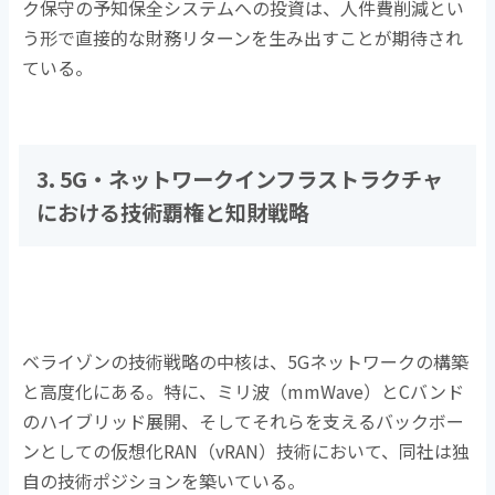
ク保守の予知保全システムへの投資は、人件費削減とい
う形で直接的な財務リターンを生み出すことが期待され
ている。
3. 5G・ネットワークインフラストラクチャ
における技術覇権と知財戦略
ベライゾンの技術戦略の中核は、
5G
ネットワークの構築
と高度化にある。特に、ミリ波（
mmWave
）と
C
バンド
のハイブリッド展開、そしてそれらを支えるバックボー
ンとしての仮想化
RAN
（
vRAN
）技術において、同社は独
自の技術ポジションを築いている。