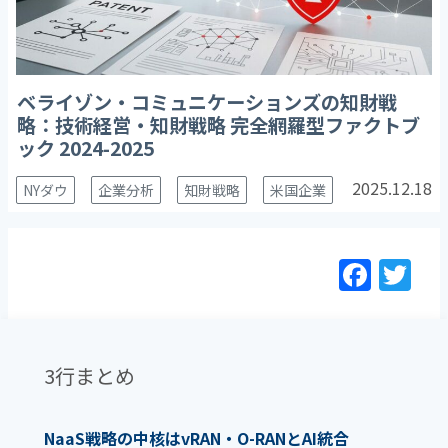
ベライゾン・コミュニケーションズの知財戦
略：技術経営・知財戦略 完全網羅型ファクトブ
ック 2024-2025
2025.12.18
NYダウ
企業分析
知財戦略
米国企業
F
T
a
w
c
itt
e
er
3行まとめ
b
o
NaaS戦略の中核はvRAN・O-RANとAI統合