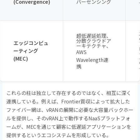
(Convergence)
バーセンシング
超低遅延処理、
分散クラウドア
エッジコンピュ
ーキテクチャ、
ーティング
AWS
(MEC)
Wavelength
連
携
これらの柱は独立して存在するのではなく、相互に深く
連携している。例えば、
Frontier
買収によって拡大した
ファイバー網は、
vRAN
の展開に必要な大容量バックホー
ルを提供し、その
vRAN
上で動作する
NaaS
プラットフォ
ームが、
MEC
を通じて顧客に低遅延アプリケーションを
提供するというエコシステムを形成している。