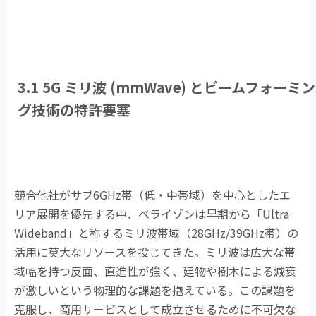
3.1 5G ミリ波
(mmWave)
とビームフォーミン
グ技術の特許要塞
競合他社がサブ
6GHz
帯（低・中帯域）を中心としたエ
リア展開を優先する中、ベライゾンは早期から「
Ultra
Wideband
」と称するミリ波帯域（
28GHz/39GHz
帯）の
活用に莫大なリソースを投じてきた。ミリ波は広大な帯
域幅を持つ反面、直進性が強く、建物や樹木による減衰
が激しいという物理的な課題を抱えている。この課題を
克服し、商用サービスとして成立させるために不可欠な