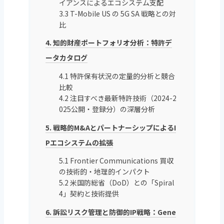
イアンスによるエコシステム支配
3.3 T-Mobile US の 5G SA 戦略との対
比
4. 知的財産ポートフォリオ分析：特許デ
ータカタログ
4.1 特許保有状況の定量的分析と競合
比較
4.2 注目すべき最新特許技術（2024-2
025公開・登録分）の深層分析
5. 戦略的M&AとパートナーシップによるI
Pエコシステムの拡張
5.1 Frontier Communications 買収
の技術的・地理的インパクト
5.2 米国防総省（DoD）との「Spiral
4」契約と技術提供
6. 訴訟リスク管理と防御的IP戦略：Gene