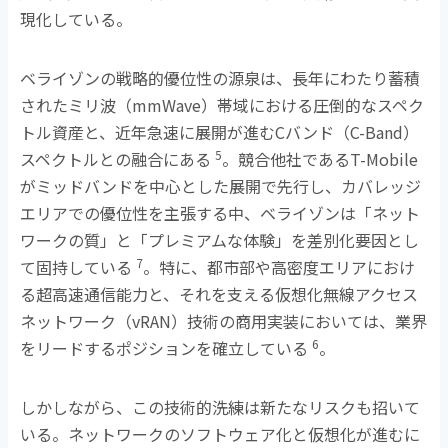
現化している。
ベライゾンの戦略的優位性の源泉は、長年にわたり蓄積
されたミリ波（
mmWave
）帯域における圧倒的なスペク
トル資産と、近年急速に展開が進む
C
バンド（
C-Band
）
5
スペクトルとの融合にある
。競合他社である
T-Mobile
がミッドバンドを中心とした展開で先行し、カバレッジ
エリアでの優位性を主張する中、ベライゾンは「ネット
ワークの質」と「プレミアムな体験」を差別化要因とし
7
て固持している
。特に、都市部や高密度エリアにおけ
る超高速通信能力と、それを支える仮想化無線アクセス
ネットワーク（
vRAN
）技術の商用実装においては、業界
6
をリードするポジションを確立している
。
しかしながら、この技術的洗練は新たなリスクも招いて
いる。ネットワークのソフトウェア化と仮想化が進むに