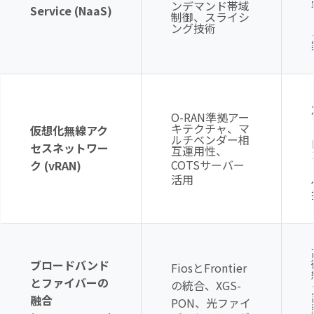
ンデマンド帯域
Service (NaaS)
制御、スライシ
ング技術
O-RAN準拠アー
キテクチャ、マ
仮想化無線アク
ルチベンダー相
セスネットワー
互運用性、
COTS
サーバー
ク
(vRAN)
活用
ブロードバンド
Fiosと
Frontier
とファイバーの
の統合、
XGS-
融合
PON
、光ファイ