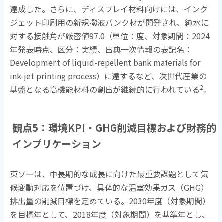
達成した。さらに、ディスプレイ材料向けには、インク
ジェット印刷用の新規撥液バンク材が開発され、純水に
対する接触角が厳密値
97.0
（単位：度、対象期間：
2024
年発表時点、区分：実績、出典一次情報の表記名：
Development of liquid-repellent bank materials for
ink-jet printing process
）に達するなど、次世代産業の
2
基盤となる高機能材料の創出が継続的に行われている
。
観点
5
：環境
KPI
・
GHG
削減目標および財務的
インプリケーション
東ソーは、中長期的な成長に向けた最重要課題として気
候変動対応を位置づけ、具体的な温室効果ガス（
GHG
）
排出量の削減目標を定めている。
2030
年度（対象期間）
を目標年として、
2018
年度（対象期間）を基準年とし、