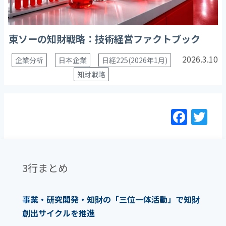
東ソーの知財戦略：技術経営ファクトブック
2026.3.10
企業分析
日本企業
日経225(2026年1月)
知財戦略
F
T
a
w
c
itt
e
er
3行まとめ
b
o
事業・研究開発・知財の「三位一体活動」で知財
o
創出サイクルを推進