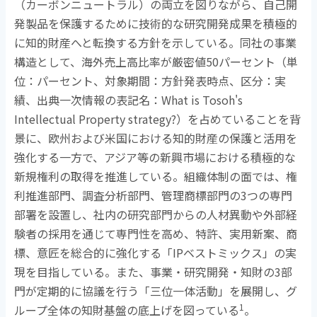
（カーボンニュートラル）の両立を図りながら、自己開
発製品を保護するために技術的な研究開発成果を積極的
に知的財産へと転換する方針を示している。同社の事業
構造として、海外売上高比率が厳密値
50
パーセント（単
位：パーセント、対象期間：方針発表時点、区分：実
績、出典一次情報の表記名：
What is Tosoh's
Intellectual Property strategy?
）を占めていることを背
景に、欧州および米国における知的財産の保護と活用を
強化する一方で、アジア等の新興市場における積極的な
新規権利の取得を推進している。組織体制の面では、権
利推進部門、調査分析部門、管理商標部門の
3
つの専門
部署を設置し、社内の研究部門からの人材異動や外部経
験者の採用を通じて専門性を高め、特許、実用新案、商
標、意匠を総合的に強化する「
IP
ベストミックス」の実
現を目指している。また、事業・研究開発・知財の
3
部
門が定期的に協議を行う「三位一体活動」を展開し、グ
1
ループ全体の知財基盤の底上げを図っている
。