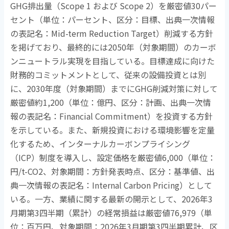
GHG
排出量（
Scope 1
および
Scope 2
）を厳密値
30
パー
セント（単位：パーセント、区分：目標、出典一次情報
の表記名：
Mid-term Reduction Target
）削減する方針
を掲げており、最終的には
2050
年（対象期間）のカーボ
ンニュートラル実現を目指している。目標達成に向けた
財務的コミットメントとして、従来の設備投資とは別
に、
2030
年度（対象期間）までに
GHG
削減対策に対して
厳密値約
1,200
（単位：億円、区分：計画、出典一次情
報の表記名：
Financial Commitment
）を投資する方針
を示している。また、新規投資における環境影響を定量
化するため、インターナルカーボンプライシング
（
ICP
）制度を導入し、設定価格を厳密値
6,000
（単位：
円
/t-CO2
、対象期間：方針発表時点、区分：基準値、出
典一次情報の表記名：
Internal Carbon Pricing
）として
いる。一方、業績に関する最新の開示として、
2026
年
3
月期第
3
四半期（累計）の経常損益は厳密値
76,979
（単
位：百万円、対象期間：
2026
年
3
月期第
3
四半期累計、区