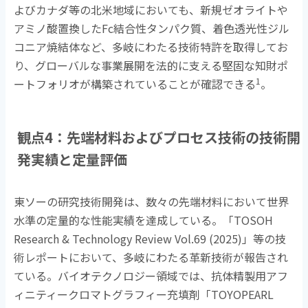
よびカナダ等の北米地域においても、新規ゼオライトや
アミノ酸置換した
Fc
結合性タンパク質、着色透光性ジル
コニア焼結体など、多岐にわたる技術特許を取得してお
り、グローバルな事業展開を法的に支える堅固な知財ポ
1
ートフォリオが構築されていることが確認できる
。
観点
4
：先端材料およびプロセス技術の技術開
発実績と定量評価
東ソーの研究技術開発は、数々の先端材料において世界
水準の定量的な性能実績を達成している。「
TOSOH
Research & Technology Review Vol.69 (2025)
」等の技
術レポートにおいて、多岐にわたる革新技術が報告され
ている。バイオテクノロジー領域では、抗体精製用アフ
ィニティークロマトグラフィー充填剤「
TOYOPEARL