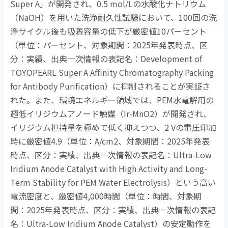
Super A
」が開発され、
0.5 mol/L
の水酸化ナトリウム
（
NaOH
）を用いた洗浄耐久性試験において、
100
回の洗
浄サイクル後も吸着容量の低下が厳密値
10
パーセント
（単位：パーセント、対象期間：
2025
年発表時点、区
分：実績、出典一次情報の表記名：
Development of
TOYOPEARL Super A Affinity Chromatography Packing
for Antibody Purification
）に抑制されることが実証さ
れた。また、環境エネルギー領域では、
PEM
水電解用の
超低イリジウムアノード触媒（
Ir-MnO2
）が開発され、
イリジウム担持量を極めて低く抑えつつ、
2 V
の電圧印加
時に厳密値
4.9
（単位：
A/cm2
、対象期間：
2025
年発表
時点、区分：実績、出典一次情報の表記名：
Ultra-Low
Iridium Anode Catalyst with High Activity and Long-
Term Stability for PEM Water Electrolysis
）という高い
電流密度と、厳密値
4,000
時間（単位：時間、対象期
間：
2025
年発表時点、区分：実績、出典一次情報の表記
名：
Ultra-Low Iridium Anode Catalyst
）の安定動作を