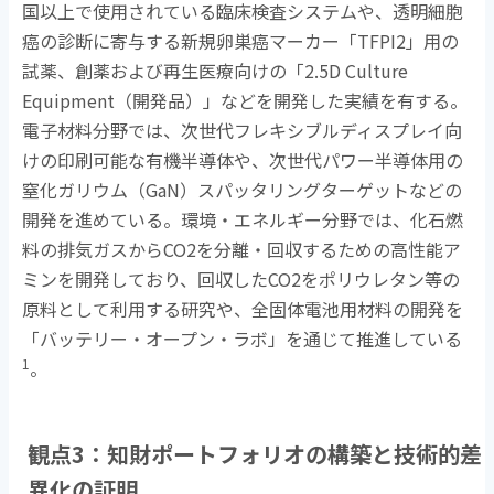
国以上で使用されている臨床検査システムや、透明細胞
癌の診断に寄与する新規卵巣癌マーカー「
TFPI2
」用の
試薬、創薬および再生医療向けの「
2.5D Culture
Equipment
（開発品）」などを開発した実績を有する。
電子材料分野では、次世代フレキシブルディスプレイ向
けの印刷可能な有機半導体や、次世代パワー半導体用の
窒化ガリウム（
GaN
）スパッタリングターゲットなどの
開発を進めている。環境・エネルギー分野では、化石燃
料の排気ガスから
CO2
を分離・回収するための高性能ア
ミンを開発しており、回収した
CO2
をポリウレタン等の
原料として利用する研究や、全固体電池用材料の開発を
「バッテリー・オープン・ラボ」を通じて推進している
1
。
観点
3
：知財ポートフォリオの構築と技術的差
異化の証明