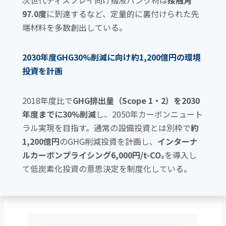
次世代ディスプレイ向け撥液バンク材は
接触角
97.0度
に到達するなど、定量的に裏付けられた先
端材料を多数創出している。
2030年度GHG30%削減に向け約1,200億円の環境
投資を計画
2018年度比で
GHG排出量（Scope 1・2）を2030
年度までに30%削減
し、2050年カーボンニュート
ラル実現を目指す。通常の設備投資とは別枠で
約
1,200億円
のGHG削減投資を計画し、
インターナ
ルカーボンプライシング6,000円/t-CO₂
を導入し
て低炭素化投資の意思決定を制度化している。