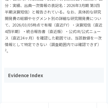
分：実績、出典一次情報の表記名：
2026
年
3
月期 第
3
四
半期決算短信）と報告されている。なお、具体的な研究
開発費の総額やセグメント別の詳細な研究開発費につい
て、
2026/03/05
時点で有報（直近
FY
）・決算短信（直近
4
四半期）・統合報告書（直近版）・公式
IR/
公式ニュー
ス（直近
24
ヶ月）を確認した範囲では、当該数値を一次
情報として特定できない（調査範囲内では確認できず）
2
。
Evidence Index