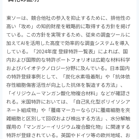
東ソーは、競合他社の参入を抑止するために、排他性の
高い「攻め」の知的財産を戦略的に取得する方針を掲げ
ている。この方針を実現するため、従来の調査ツールに
加えて
AI
を活用した高度で効率的な調査システムを導入
している。「
2024
年度 登録特許一覧表」によれば、国
内および国際的な特許ポートフォリオは広範な材料科学
およびバイオテクノロジー分野に及んでいる。日本国内
の特許登録事例として、「炭化水素吸着剤」や「抗体依
存性細胞傷害活性が向上した抗体を製造する方法」、
「イリジウム－マンガン酸化物複合材料」などが確認さ
れる。米国特許においては、「自己乳化型ポリイソシア
ネート組成物」や「腫瘍マーカーならびに腫瘍細胞を夾
雑細胞と区別して回収および検出する方法」、水分解触
媒用の「マンガン－イリジウム複合酸化物」に関連する
特許が登録されている。英国やドイツ等の欧州地域、お