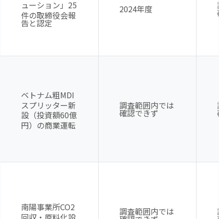
ューション」
25
2024年度
件の取締役会報
告と認定
ベトナム粗
MDI
スプリッター新
調査範囲内では
確認できず
設（投資額
60
億
円）の商業運転
南陽事業所
CO2
調査範囲内では
回収・原料化設