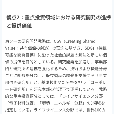
観点
2
：重点投資領域における研究開発の進捗
と提供価値
東ソーの研究開発戦略は、
CSV
（
Creating Shared
Value
：共有価値の創造）の理念に基づき、
SDGs
（持続
可能な開発目標）に沿った社会的課題の解決と新しい価
値の提供を目的としている。研究開発を加速し、事業部
門と研究所の連携を強化するため、技術および機能分野
ごとに組織を分類し、既存製品の開発を支援する「事業
部付き研究所」と、基礎技術や新分野を担う「コーポレ
ート研究所」を研究本部の管理下で運営している。戦略
的な重点投資領域としては、「ライフサイエンス分野」
「電子材料分野」「環境・エネルギー分野」の
3
領域を
指定している。ライフサイエンス分野では、世界
100
カ