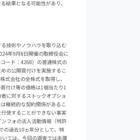
なる結果となる可能性があり、
する技術やノウハウを取り込む
024
年
9
月
6
日開催の取締役会に
券コード：
4268
）の普通株式の
ための公開買付けを実施するこ
ー株式会社の全株式を取得し、
の買付け等の価格は
1
個当たり
1
力者に対するストックオプショ
たは継続的な契約関係があるこ
を行使することができない事実
インフォの法人活動情報（特許
での過去
10
ヵ年分として、特
ついては、今回の調査では未確