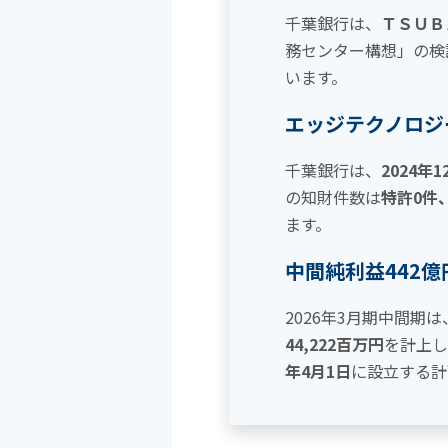
千葉銀行は、
ＴＳＵＢ
務センター構想」の検
います。
エッジテクノロジ
千葉銀行は、
2024年1
の知財件数は
特許0件
ます。
中間純利益442
2026年3月期中間期
44,222百万円
を計上し
年4月1日
に設立する計