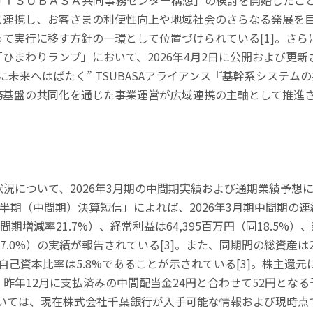
「ＴＳＵＢＡＳＡ共同事務センター構想」の検討を開始したこ
と連携し、お客さまの利便性向上や地域社会のさらなる発展を
って実行に移す方針の一環として位置づけられている
[1]
。さら
「ひまわりランプ」において、
2026
年
4
月
2
日に公開および更新
に未来へはばたく
” TSUBASA
アライアンス『基幹系システムの
務基盤の共同化を通じた事業運営が広域連携の主軸として推進
状況について、
2026
年
3
月期の中間期実績および通期業績予想
半期（中間期）決算短信」によれば、
2026
年
3
月期中間期の連
間期増減率
21.7%
）、経常利益は
64,395
百万円（同
18.5%
）、
17.0%
）の実績が報告されている
[3]
。また、同期間の総資産は
自己資本比率は
5.8%
であることが示されている
[3]
。株主還元
、昨年
12
月に支払済みの中間配当金
24
円と合わせて
52
円となる
いては、現在株式会社千葉銀行が入手可能な情報および現時点