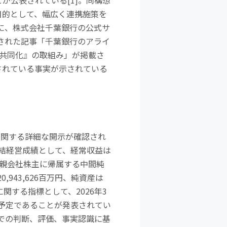
とが公表されている
[1]
。同構想
目的として、幅広く連携施策を
に、株式会社千葉銀行の公式サ
された記事「千葉銀行のアライ
共同化』の取組み」が掲載さ
されている事実が示されている
に関する詳細な開示が確認され
結経営成績として、経常収益は
親会社株主に帰属する中間純
20,943,626
百万円、純資産は
に関する指標として、
2026
年
3
予定であることが発表されてい
での判断、評価、事実認識に基