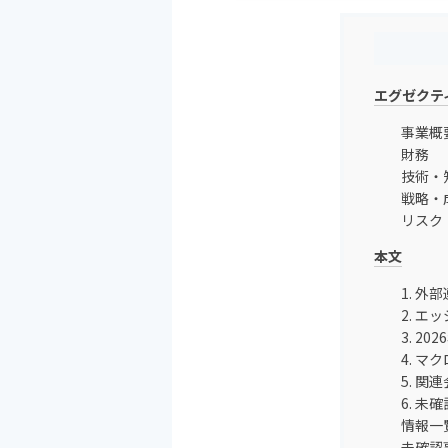
エグゼクテ
事業概
財務
技術・
戦略・
リスク
本文
1. 
2. 
3. 
4. 
5. 
6. 
情報一
未確認