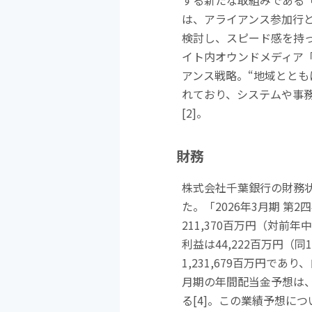
する新たな取組みである
は、アライアンス参加行
検討し、スピード感を持
イト内オウンドメディア
アンス戦略。
“
地域ととも
れており、システムや事
[2]
。
財務
株式会社千葉銀行の財務
た。「
2026
年
3
月期 第
2
四
211,370
百万円（対前年中
利益は
44,222
百万円（同
1,231,679
百万円であり、
月期の年間配当金予想は
る
[4]
。この業績予想につ