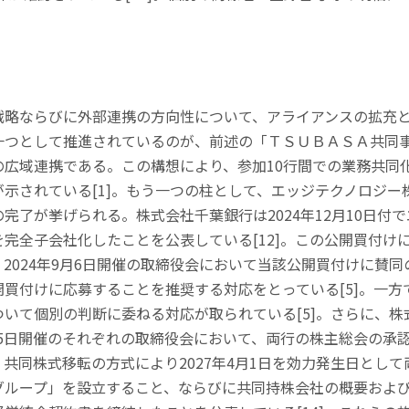
戦略ならびに外部連携の方向性について、アライアンスの拡充
一つとして推進されているのが、前述の「ＴＳＵＢＡＳＡ共同
の広域連携である。この構想により、参加
10
行間での業務共同
が示されている
[1]
。もう一つの柱として、エッジテクノロジー
の完了が挙げられる。株式会社千葉銀行は
2024
年
12
月
10
日付で
を完全子会社化したことを公表している
[12]
。この公開買付け
、
2024
年
9
月
6
日開催の取締役会において当該公開買付けに賛同
開買付けに応募することを推奨する対応をとっている
[5]
。一方
ついて個別の判断に委ねる対応が取られている
[5]
。さらに、株
5
日開催のそれぞれの取締役会において、両行の株主総会の承
、共同株式移転の方式により
2027
年
4
月
1
日を効力発生日として
グループ」を設立すること、ならびに共同持株会社の概要およ