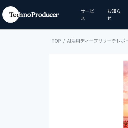
サービ
お知ら
ス
せ
TOP
AI活用ディープリサーチレポ