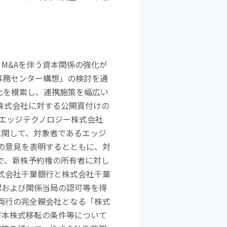
と
M&A
を伴う資本関係の強化が
事務センター構想」の検討を通
化を模索し、連携施策を幅広い
株式会社に対する公開買付けの
エッジテクノロジー株式会社
に関して、対象者であるエッジ
の意見を表明するとともに、対
で、新株予約権の所有者に対し
式会社千葉銀行と株式会社千葉
認および関係当局の認可等を得
両行の完全親会社となる「株式
び本株式移転の条件等について