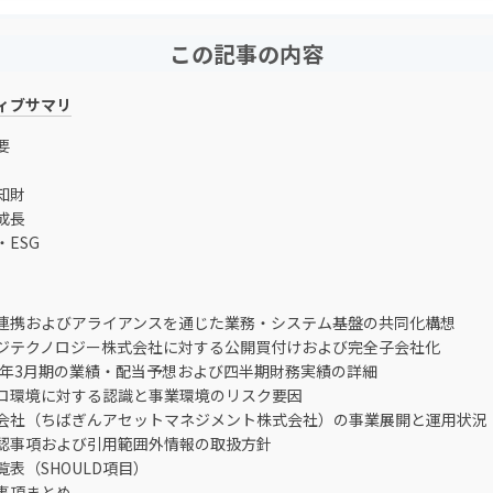
この記事の内容
ィブサマリ
要
知財
成長
・ESG
外部連携およびアライアンスを通じた業務・システム基盤の共同化構想
エッジテクノロジー株式会社に対する公開買付けおよび完全子会社化
2026年3月期の業績・配当予想および四半期財務実績の詳細
マクロ環境に対する認識と事業環境のリスク要因
関連会社（ちばぎんアセットマネジメント株式会社）の事業展開と運用状況
未確認事項および引用範囲外情報の取扱方針
覧表（SHOULD項目）
事項まとめ