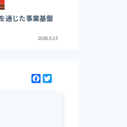
を通じた事業基盤
2026.5.15
F
T
a
w
c
itt
e
er
b
o