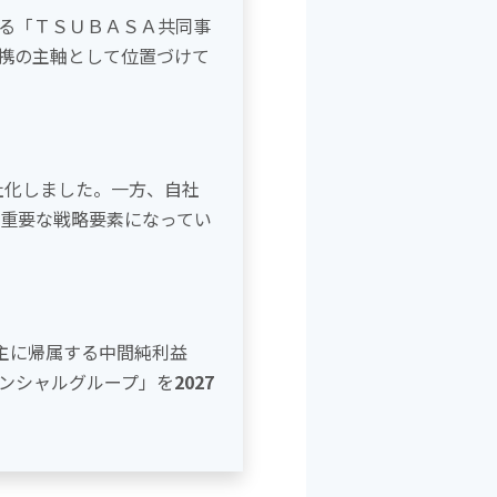
o
る「ＴＳＵＢＡＳＡ共同事
k
携の主軸として位置づけて
社化しました。一方、自社
重要な戦略要素になってい
主に帰属する中間純利益
ンシャルグループ」を
2027