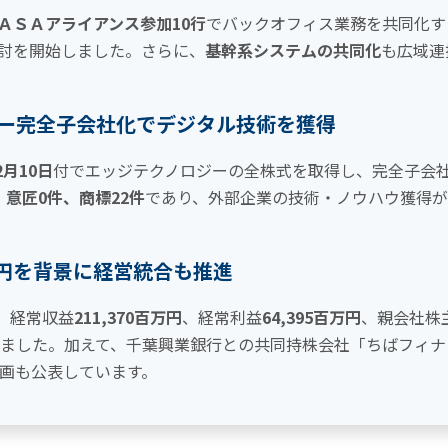
ＡＳＡアライアンス参加10行
でバックオフィス業務を共同化す
討を開始しました。さらに、
基幹系システムの共同化
も広域連
ー完全子会社化でデジタル技術を獲得
2月10日
付でエッジテクノロジーの全株式を取得し、完全子会
、意匠0件、商標22件
であり、外部企業の技術・ノウハウ獲得が
億円を背景に経営統合も推進
は、経常収益
211,370百万円
、経常利益
64,395百万円
、親会社株
ました。加えて、千葉興業銀行との共同持株会社「ちばフィナ
画も公表しています。