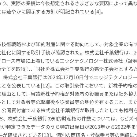
おり、実際の業績は今後想定されるさまざまな要因によって異
には速やかに開示する方針が明記されている
[4]
。
る技術戦略および知的財産に関する動向として、対象企業の有
会社化に関する取引手続が確認された。株式会社千葉銀行は、
2
グロース市場に上場しているエッジテクノロジー株式会社（証
の全てを取得し、同社を株式会社千葉銀行の完全子会社とする
、株式会社千葉銀行は
2024
年
12
月
10
日付でエッジテクノロジ
ことを公表している
[12]
。この取引条件において、新株予約権
の理由として、当該新株予約権が対象者の役職員または社外協
件として対象者等の取締役や従業員等の地位を有すること、ま
、公開買付者である株式会社千葉銀行が取得したとしても権利
お、株式会社千葉銀行の知的財産権の件数については、
G
ビズ
号が特定できたデータのうち特許出願日が
2013
年から
2022
年ま
件が確認されている
[13]
。個別の商標名・登録番号等の明細に