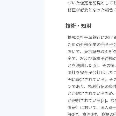
づいた仮定を前提として
修正が必要となった場合
技術・知財
株式会社千葉銀行におけ
ための外部企業の完全子
おいて、東京証券取引所
全て、および新株予約権
とを決議した
[5]
。その後
同社を完全子会社化した
円に設定されている。そ
ンであり、権利行使の条
とが規定されているため
が説明されている
[5]
。な
情報）において、法人番
許
0
件、意匠
0
件、商標
22