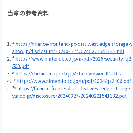
当章の参考資料
²
https://finance-frontend-pc-dist.west.edge.storage-y
ahoo.jp/disclosure/20240327/20240221541132.pdf
⁴
https://www.nintendo.co.jp/ir/pdf/2025/security_q2
503.pdf
⁶
https://chizacom.iprich.jp/ArticleViewer?ID=102
¹⁰
https://www.nintendo.co.jp/ir/pdf/2024/qa2406.pdf
³⁹
https://finance-frontend-pc-dist.west.edge.storage-
yahoo.jp/disclosure/20240327/20240221541132.pdf