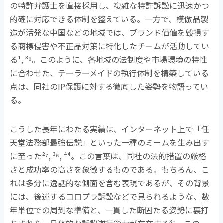
の特許弁護士を直接採用し、複雑な特許訴訟に迅速かつ
的確に対応できる体制を整えている。一方で、模倣品製
造が活発な中国などの地域では、ブランド価値を毀損す
る商標侵害や不正品対策に特化したチームが活動してい
る
¹, ³⁸
。このように、各地域の法制度や市場環境の特性
に合わせた、テーラーメイドの執行体制を構築している
点は、同社の
IP
保護に対する徹底した姿勢を物語ってい
る。
こうした長年にわたる実績は、インターネット上で「任
天堂法務部最強伝説」といった一種のミームを生み出す
に至った
²⁷, ³⁶, ⁴⁴
。この言葉は、同社の法的措置の厳格
さと成功率の高さを象徴するものである。もちろん、こ
れは多分に逸話的な側面を含む表現であるが、その背景
には、後述するコロプラ訴訟などで見られるような、数
年単位での周到な準備と、一貫した断固たる姿勢に裏打