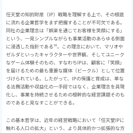
任天堂の知的財産（
IP
）戦略を理解する上で、その根底
に流れる企業哲学をまず把握することが不可欠である。
同社の企業理念は「娯楽を通じてお客様を笑顔にする」
という、一見シンプルながらも事業活動のあらゆる側面
に浸透した指針である
¹⁰
。この理念において、マリオや
ゼルダといったキャラクターや世界観、そしてユニーク
なゲーム体験そのもの、すなわち
IP
は、顧客に「笑顔」
を届けるための最も重要な媒体（ビークル）として位置
づけられている。したがって、
IP
の保護と育成は、単な
る法務活動や収益化の一手段ではなく、企業理念を具現
化し、事業を持続させるための根幹的な経営課題そのも
のであると見なすことができる。
この基本哲学は、近年の経営戦略において「任天堂
IP
に
触れる人口の拡大」という、より具体的かつ拡張的な方