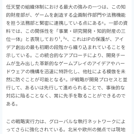
任天堂の組織体制における最大の強みの一つは、この知
的財産部が、ゲームを創造する企画制作部門や法務機能
を担う法務部と緊密に連携している点にある
⁶
。一部の資
料では、この関係性を「事業・研究開発・知的財産の三
位一体」と表現しており
¹, ³⁸
、これは
IP
の保護が、アイ
デア創出の最も初期の段階から織り込まれていることを
示している。この統合的なアプローチにより、開発チー
ムが生み出した革新的なゲームプレイのアイデアやハー
ドウェアの機構を迅速に特許化し、他社による模倣を未
然に防ぐことが可能となる
⁶
。
IP
戦略が開発プロセスと並
行して、あるいは先行して進められることで、事後的な
対応に陥ることなく、常に先手を取ることができるので
ある。
この戦略実行力は、グローバルな執行ネットワークによ
ってさらに強化されている。北米や欧州の拠点では現地