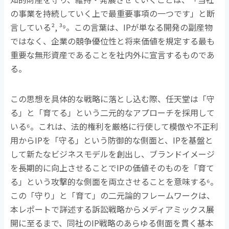
の事業を持続していく上で最重要事項の一つです」と断
言している
², ³⁹
。この言葉は、
IP
が単なる開発の副産物
ではなく、企業の競争優位性と将来価値を規定する最も
重要な無形資産であることを社内外に宣言するものであ
る。
この思想を具体的な戦略に落とし込む際、任天堂は「守
る」と「育てる」という二元的なアプローチを採用して
いる
⁶
。これは、法的権利を厳格に行使して模倣や不正利
用から
IP
を「守る」という防御的な側面と、
IP
を基盤と
して新たなビジネスモデルを創出し、ブランドイメージ
を長期的に向上させることで
IP
の価値そのものを「育て
る」という攻撃的な側面を両立させることを意味する
⁶
。
この「守り」と「育て」の二元論的フレームワークは、
本レポートで詳述する訴訟戦略からメディアミックス展
開に至るまで、同社の
IP
戦略のあらゆる側面を貫く基本