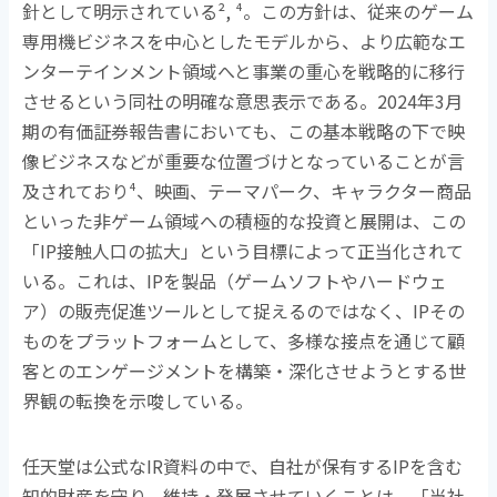
針として明示されている
², ⁴
。この方針は、従来のゲーム
専用機ビジネスを中心としたモデルから、より広範なエ
ンターテインメント領域へと事業の重心を戦略的に移行
させるという同社の明確な意思表示である。
2024
年
3
月
期の有価証券報告書においても、この基本戦略の下で映
像ビジネスなどが重要な位置づけとなっていることが言
及されており
⁴
、映画、テーマパーク、キャラクター商品
といった非ゲーム領域への積極的な投資と展開は、この
「
IP
接触人口の拡大」という目標によって正当化されて
いる。これは、
IP
を製品（ゲームソフトやハードウェ
ア）の販売促進ツールとして捉えるのではなく、
IP
その
ものをプラットフォームとして、多様な接点を通じて顧
客とのエンゲージメントを構築・深化させようとする世
界観の転換を示唆している。
任天堂は公式な
IR
資料の中で、自社が保有する
IP
を含む
知的財産を守り、維持・発展させていくことは、「当社