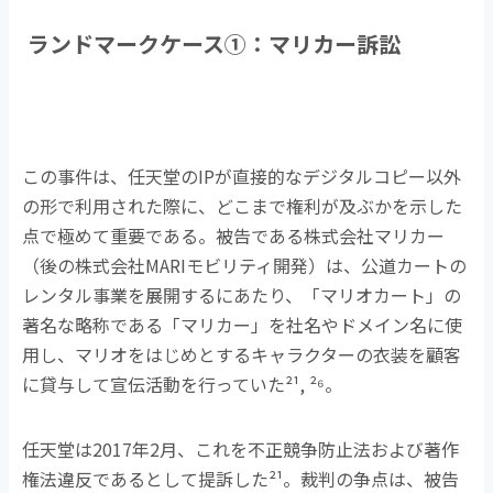
ランドマークケース
①
：マリカー訴訟
この事件は、任天堂の
IP
が直接的なデジタルコピー以外
の形で利用された際に、どこまで権利が及ぶかを示した
点で極めて重要である。被告である株式会社マリカー
（後の株式会社
MARI
モビリティ開発）は、公道カートの
レンタル事業を展開するにあたり、「マリオカート」の
著名な略称である「マリカー」を社名やドメイン名に使
用し、マリオをはじめとするキャラクターの衣装を顧客
に貸与して宣伝活動を行っていた
²¹, ²⁶
。
任天堂は
2017
年
2
月、これを不正競争防止法および著作
権法違反であるとして提訴した
²¹
。裁判の争点は、被告