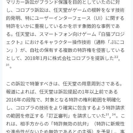
マリカー訴訟がブランド保護を目的としていたのに対
し、コロプラ訴訟は、任天堂がゲームの根幹をなす技術
的発明、特にユーザーインターフェース（
UI
）に関する
特許をいかに重視しているかを示す象徴的な事例であ
る。任天堂は、スマートフォン向けゲーム『白猫プロジ
ェクト』におけるキャラクター操作技術（通称「ぷにコ
ン」）が、自社の保有する複数の特許権を侵害している
として、
2018
年
1
月に株式会社コロプラを提訴した
²²,
³¹
。
この訴訟で特筆すべきは、任天堂の用意周到さである。
報道によれば、任天堂は訴訟提起の
1
年以上前である
2016
年の段階で、対象となる特許の権利範囲を明確化
し、コロプラの技術をより確実に包含するよう特許請求
の範囲を修正する「訂正審判」を請求していた
³¹, ³⁴
。こ
れは、相手方からの「特許無効の抗弁」（特許に新規性
や進歩性がないため無効であるとの主張）を予見し、事