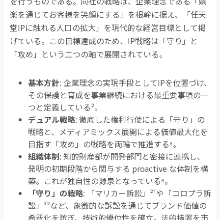
を行うものである。同社の戦略は、企業理念である「娯
楽を通じてお客様を笑顔にする」を根幹に据え、「任天
堂
IP
に触れる人口の拡大」を現代的な経営目標として掲
げている。この目標達成のため、
IP
戦略は「守り」と
「攻め」という二つの軸で展開されている。
基本方針
: 企業理念の実現手段として
IP
を位置づけ、
その保護と育成を事業継続における最重要事項の一
つと定義している
²
。
デュアル戦略
: 徹底した権利行使による「守り」の
戦略と、メディアミックス展開による価値最大化を
目指す「攻め」の戦略を両輪で推進する
⁶
。
組織体制
: 知的財産部が開発部門と密接に連携し、
発明の初期段階から関与する
proactive
な体制を構
築。これが独自性の源泉となっている
⁶
。
「守り」の戦略
: 「マリカー訴訟」
²¹
や「コロプラ訴
訟」
³²
など、象徴的な訴訟を通じてブランド価値の
希釈化を防ぎ、技術的優位性を確立。法的措置を市