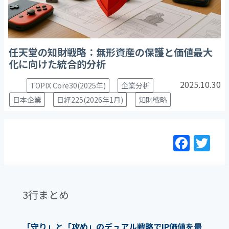
任天堂の知財戦略：無形資産の保護と価値最大
化に向けた統合的分析
2025.10.30
TOPIX Core30(2025年)
企業分析
日本企業
日経225(2026年1月)
知財戦略
F
T
a
w
c
itt
e
er
3行まとめ
b
o
「守り」と「攻め」のデュアル戦略でIP価値を最