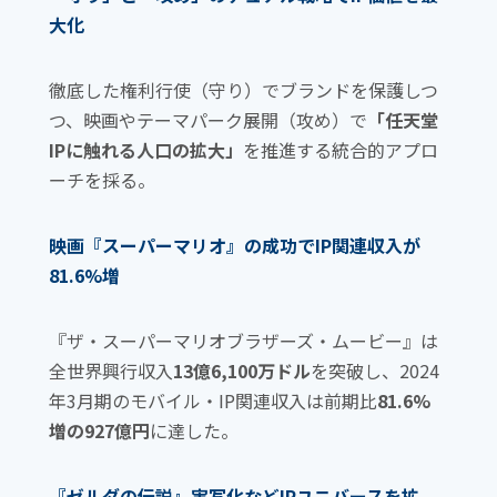
o
大化
k
徹底した権利行使（守り）でブランドを保護しつ
つ、映画やテーマパーク展開（攻め）で
「任天堂
IPに触れる人口の拡大」
を推進する統合的アプロ
ーチを採る。
映画『スーパーマリオ』の成功でIP関連収入が
81.6%増
『ザ・スーパーマリオブラザーズ・ムービー』は
全世界興行収入
13億6,100万ドル
を突破し、2024
年3月期のモバイル・IP関連収入は前期比
81.6%
増の927億円
に達した。
『ゼルダの伝説』実写化などIPユニバースを拡