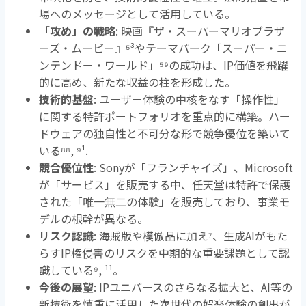
場へのメッセージとして活用している。
「攻め」の戦略
: 映画『ザ・スーパーマリオブラザ
ーズ・ムービー』
⁵³
やテーマパーク「スーパー・ニ
ンテンドー・ワールド」
⁵⁹
の成功は、
IP
価値を飛躍
的に高め、新たな収益の柱を形成した。
技術的基盤
: ユーザー体験の中核をなす「操作性」
に関する特許ポートフォリオを重点的に構築。ハー
ドウェアの独自性と不可分な形で競争優位を築いて
いる
⁸⁸, ⁹¹.
競合優位性
: Sonyが「フランチャイズ」、
Microsoft
が「サービス」を販売する中、任天堂は特許で保護
された「唯一無二の体験」を販売しており、事業モ
デルの根幹が異なる。
リスク認識
: 海賊版や模倣品に加え
⁷
、生成
AI
がもた
らす
IP
権侵害のリスクを中期的な重要課題として認
識している
⁹, ¹¹
。
今後の展望
: IPユニバースのさらなる拡大と、
AI
等の
新技術を慎重に活用した次世代の娯楽体験の創出が