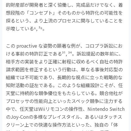
的財産部が開発者と深く協働し、完成品だけでなく、着
想段階の「コンセプト」そのものから特許化の可能性を
探るという、より上流のプロセスに関与していることを
示唆している
⁶, ³⁸
。
この
proactive
な姿勢の顕著な例が、コロプラ訴訟にお
ける事前の特許訂正である
³¹, ³⁴
。訴訟提起の数年前に、
相手方の実装をより正確に射程に収めるべく自社の特許
請求範囲を修正するという行動は、単なる事後対応型の
組織では不可能であり、長期的な視点に立った戦略的な
知財活動の証左である。このような組織設計こそが、任
天堂に持続的な競争優位をもたらしている。競合他社が
プロセッサの性能向上といったスペック競争に注力する
中で、任天堂は
Wii
リモコンの操作性、
Nintendo Switch
の
Joy-Con
の多様なプレイスタイル、あるいはタッチス
クリーン上での快適な操作方法といった、独自の「体