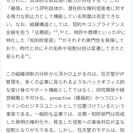
ちされた、具体的な訴訟遂行能力が存在する
³⁶
。この
「最強」という評判自体が、潜在的な権利侵害者に対す
る強力な抑止力として機能している側面は否定できな
い。なお、組織構造としては、契約やコンプライアンス
全般を担う「法務部」
⁴², ᴮ⁵
と、特許や商標といった
IP
に
特化した「知的財産部」
⁴⁴
がそれぞれ専門性を発揮して
おり、時代と共にその名称や役割分担は変遷してきたと
見られる
⁴³
。
この組織体制の分析から浮かび上がるのは、任天堂が
IP
管理を、多くの企業に見られるようなバックオフィス的
な受け身のサポート機能としてではなく、研究開発や経
営戦略と不可分な、
proactive
（積極的）かつフロント
ラインのビジネスユニットとして位置づけているという
事実である。一般的な企業では、法務・知財部門は完成
した発明の権利化や、発生した侵害への事後対応が主な
役割となりがちである。しかし、任天堂のモデルは、知