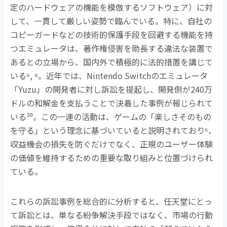
定のハードウェアの機能を模倣するソフトウェア）に対
して、一貫して厳しい姿勢で臨んでいる。特に、自社の
コピーガードなどの技術的保護手段を回避する機能を持
つエミュレータは、著作権侵害を助長する違法な装置で
あるとの立場から、国内外で積極的に法的措置を講じて
いる
⁶, ⁸
。近年では、
Nintendo Switch
のエミュレータ
「
Yuzu
」の開発者に対し訴訟を提起し、開発側が
240
万
ドルの和解金を支払うことで決着した事例が報じられて
いる
²⁰
。この一連の活動は、ゲームの「楽しさそのもの
を守る」という理念に基づいていると説明されており
⁶
、
収益機会の損失を防ぐだけでなく、正規のユーザー体験
の価値を維持するための重要な取り組みと位置づけられ
ている。
これらの訴訟事例を総合的に分析すると、任天堂にとっ
て訴訟とは、単なる紛争解決手段ではなく、市場の行動