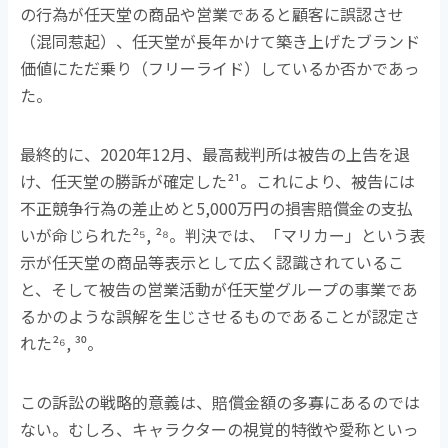
の行為が任天堂の商品や営業であると顧客に誤認させ
（混同惹起）、任天堂が長年かけて築き上げたブランド
価値にただ乗り（フリーライド）しているか否かであっ
た。
最終的に、
2020
年
12
月、最高裁判所は被告の上告を退
け、任天堂の勝訴が確定した
²¹
。これにより、被告には
不正競争行為の差止めと
5,000
万円の損害賠償金の支払
いが命じられた
²⁵, ²⁸
。判決では、「マリカー」という表
示が任天堂の商品等表示として広く認識されているこ
と、そして被告の営業活動が任天堂グループの事業であ
るかのような誤解を生じさせるものであることが認定さ
れた
²⁶, ³⁰
。
この訴訟の戦略的意義は、賠償金額の多寡にあるのでは
ない。むしろ、キャラクターの視覚的特徴や愛称といっ