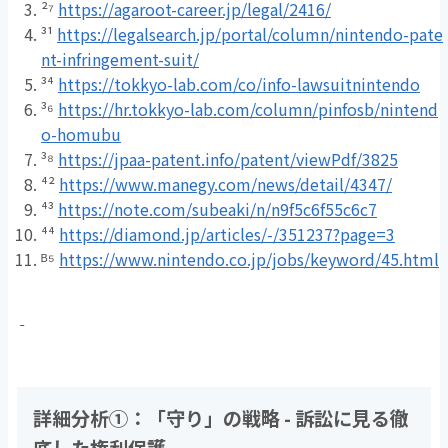
²⁷
https://agaroot-career.jp/legal/2416/
³¹
https://legalsearch.jp/portal/column/nintendo-pate
nt-infringement-suit/
³⁴
https://tokkyo-lab.com/co/info-lawsuitnintendo
³⁶
https://hr.tokkyo-lab.com/column/pinfosb/nintend
o-homubu
³⁸
https://jpaa-patent.info/patent/viewPdf/3825
⁴²
https://www.manegy.com/news/detail/4347/
⁴³
https://note.com/subeaki/n/n9f5c6f55c6c7
⁴⁴
https://diamond.jp/articles/-/351237?page=3
ᴮ⁵
https://www.nintendo.co.jp/jobs/keyword/45.html
詳細分析
①
：「守り」の戦略
-
訴訟に見る徹