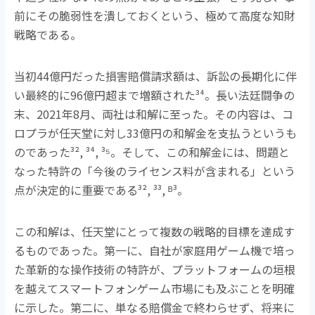
前にその脆弱性を潰しておくという、極めて高度な知財
戦略である。
当初
44
億円だった損害賠償請求額は、訴訟の長期化に伴
い最終的に
96
億円超まで増額された
³⁴
。長い法廷闘争の
末、
2021
年
8
月、両社は和解に至った。その内容は、コ
ロプラが任天堂に対し
33
億円の和解金を支払うというも
のであった
³², ³⁴, ³⁵
。そして、この和解金には、問題と
なった特許の「今後のライセンス料が含まれる」という
点が決定的に重要である
³², ³³, ᴮ³
。
この和解は、任天堂にとって複数の戦略的目標を達成す
るものであった。第一に、自社が家庭用ゲーム機で培っ
た革新的な操作技術の特許が、プラットフォームの垣根
を越えてスマートフォンゲーム市場にも及ぶことを明確
に示した。第二に、単なる賠償金で終わらせず、将来に