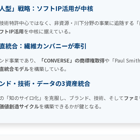
人型」戦略：ソフトIP活用が中核
技術特許中心ではなく、非資源・川下分野の事業に追随する「
フトIP活用
を中核に据えている。
直統合：繊維カンパニーが牽引
ンド事業であり、
「CONVERSE」の商標権取得
や「Paul S
直統合モデル
を構築している。
ンド・技術・データの3資産統合
の「知のサイロ化」を克服し、ブランド、技術、そして
ファミ
価値創造サイクル
を構築できるかが鍵となる。