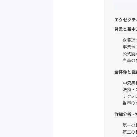
エグゼクテ
背景と基本
企業理
事業ポ
公式開
当章の
全体像と組
中央集
法務・
テクノ
当章の
詳細分析 -
第一の
第二の