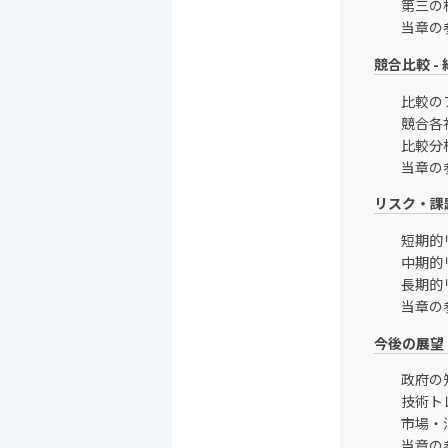
第三の
当章の
競合比較 
比較の
競合各
比較分
当章の
リスク・課
短期的
中期的
長期的
当章の
今後の展望
政府の
技術ト
市場・
当章の