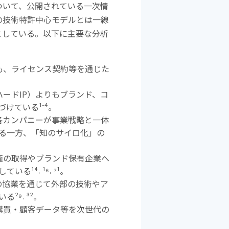
ついて、公開されている一次情
の技術特許中心モデルとは一線
としている。以下に主要な分析
も、ライセンス契約等を通じた
ハード
IP
）よりもブランド、コ
づけている
¹⁻⁴
。
各カンパニーが事業戦略と一体
る一方、「知のサイロ化」の
権の取得やブランド保有企業へ
している
¹⁴˒ ¹⁶˒ ⁷¹
。
の協業を通じて外部の技術やア
いる
²⁹˒ ³²
。
購買・顧客データ等を次世代の