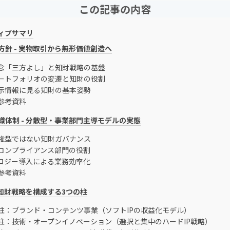
この記事の内容
ィブサマリ
方針 - 実物取引から無形価値創造へ
念「三方よし」と知財戦略の基盤
ートフォリオの変遷と知財の役割
示情報に見る知財の基本姿勢
参考資料
織体制 - 分散型・事業部門主導モデルの実態
権型ではない知財ガバナンス
コンプライアンス部門の役割
ロジー導入による業務効率化
参考資料
 知財戦略を構成する3つの柱
柱：ブランド・コンテンツ事業（ソフトIPの収益化モデル）
柱：技術・オープンイノベーション（選択と集中のハードIP戦略）