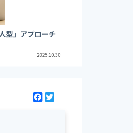
人型」アプローチ
2025.10.30
F
T
a
w
c
itt
e
er