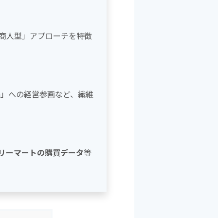
b
o
o
商人型」アプローチを特徴
k
mith」への経営参画など、繊維
リーマートの購買データ
等