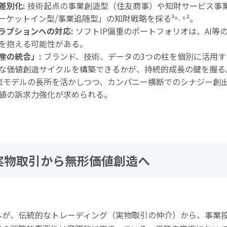
差別化
:
技術起点の事業創造型（住友商事）や知財サービス事
ーケットイン型
/
事業追随型」の知財戦略を採る
³⁹˒ ⁵²
。
ラプションへの対応
:
ソフト
IP
偏重のポートフォリオは、
AI
等
を抱える可能性がある。
産の統合」
:
ブランド、技術、データの
3
つの柱を個別に活用す
な価値創造サイクルを構築できるかが、持続的成長の鍵を握る
型モデルの長所を活かしつつ、カンパニー横断でのシナジー創
値の訴求力強化が求められる。
実物取引から無形価値創造へ
ルが、伝統的なトレーディング（実物取引の仲介）から、事業