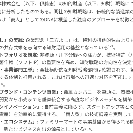
事株式会社（以下、伊藤忠）の知的財産（以下、知財）戦略に
的に分析したものである。同社の知財戦略は、伝統的な製造業
わけ「商人」としての
DNA
に根差した独自のアプローチを特徴
し」の実践
:
企業理念「三方よし」は、権利の排他的独占より
の共存共栄を志向する知財活用の基盤となっている
¹⁻³
。
トフォリオを規定
:
非資源・川下分野への注力が、技術特許（
著作権（ソフト
IP
）の重要性を高め、知財戦略の方向性を決定
・事業部門主導」
:
全社横断的な知財戦略部門は確認されず、
する体制と推察される。これは市場への迅速な対応を可能にす
¹⁶
。
ブランド・コンテンツ事業」
:
繊維カンパニーを筆頭に、商標
開発から小売までを垂直統合する高度なビジネスモデルを構築
ンイノベーション」
:
自前主義に陥らず、スタートアップ等と
資産）を効率的に獲得する、「商人型」の技術調達を実践して
・エコシステム」
:
ファミリーマートの事業基盤から得られる
、新たなビジネス創出の源泉としている
⁵˒ ⁶
。