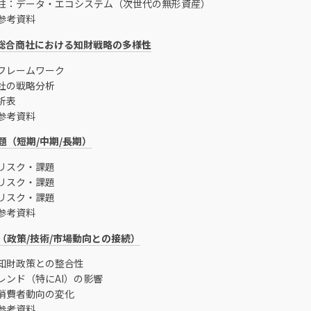
柱：データ・エコシステム（次世代の無形資産）
参考資料
- 総合商社における知財戦略の多様性
フレームワーク
社の戦略分析
析表
参考資料
題（短期/中期/長期）
リスク・課題
リスク・課題
リスク・課題
参考資料
（政策/技術/市場動向との接続）
知財政策との整合性
レンド（特にAI）の影響
消費者動向の変化
参考資料