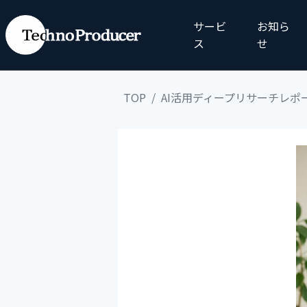
サービ
お知ら
ス
せ
TOP
AI活用ディープリサーチレポ