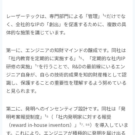
レーザーテックは、専門部門による「管理」
¹⁵
だけでな
く、全社的な
IP
の「創出」を促進するために、複数の具
体的な施策を講じています。
第一に、エンジニアの知財マインドの醸成です。同社は
「社内教育を定期的に実施する」
¹⁵
、「定期的な社内
IP
研修の実施」
¹⁷
を行うことで、
R&D
の最前線にいるエン
ジニア自身が、自らの技術的成果を知的財産権として認
識し、保護することの重要性を理解するよう努めている
と見られます。
第二に、発明へのインセンティブ設計です。同社は「発
明考案報奨制度」
¹⁵
（「社内発明家に対する報奨
（
reward in-house inventors
）」
¹⁷˒ ⁵⁶
）を導入していま
す。これにより、エンジニアが積極的に発明を届け出る