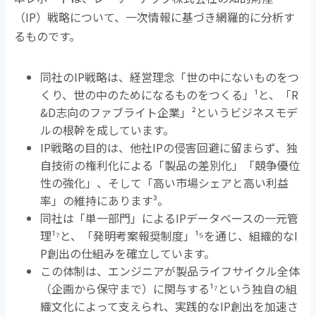
（
IP
）戦略について、一次情報に基づき網羅的に分析す
るものです。
同社の
IP
戦略は、経営理念「世の中にないものをつ
くり、世の中のためになるものをつくる」
¹
と、「
R
&D
志向のファブライト企業」
²
というビジネスモデ
ルの根幹を成しています。
IP戦略の目的は、他社
IP
の侵害回避に留まらず、独
自技術の権利化による「製品の差別化」「競争優位
性の強化」、そして「高い市場シェアと高い利益
率」の維持にあります
³
。
同社は「単一部門」による
IP
データベースの一元管
理
¹⁷
と、「発明考案報奨制度」
¹⁵
を通じ、組織的な
I
P
創出の仕組みを確立しています。
この体制は、エンジニアが製品ライフサイクル全体
（企画から保守まで）に関与する
¹⁷
という独自の組
織文化によって支えられ、実践的な
IP
創出を加速さ