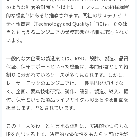
のような制度的側面
¹⁵˒ ¹⁷
以上に、エンジニアの組織横断
的な役割
¹⁷
にあると推察されます。同社のサステナビリ
ティ報告書（
Technology and Quality
）
¹⁷
には、その独
自とも言えるエンジニアの業務形態が詳細に記述されて
います。
一般的な大企業の製造業では、
R&D
、設計、製造、品質
保証、保守サポートといった機能は、専門部署として縦
割りに分かれているケースが多く見られます。しかし、
レーザーテックのエンジニアは、「製品開発だけでな
く、企画、要素技術研究、試作、設計、製造、納入、据
付、保守といった製品ライフサイクルのあらゆる側面を
担当します」
¹⁷
とされています。
この「一人多役」とも言える体制は、実践的かつ強力な
IP
を創出する上で、決定的な優位性をもたらす可能性が