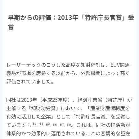
早期からの評価：
2013
年「特許庁長官賞」受
賞
レーザーテックのこうした高度な知財体制は、
EUV
関連
製品が市場を席巻する以前から、外部機関によって高く
評価されていました。
同社は
2013
年（平成
25
年度）、経済産業省（特許庁）が
主催する「知財功労賞」において、「産業財産権制度を
有効に活用した企業」として「特許庁長官賞」を受賞し
ています
¹⁷˒ ³⁷˒ ⁴¹˒ ⁵³˒ ⁵⁶˒ ⁵⁷˒ ⁵⁹
。これは、同社の
IP
活動が
体系的かつ効果的に運用されていることの客観的な証左