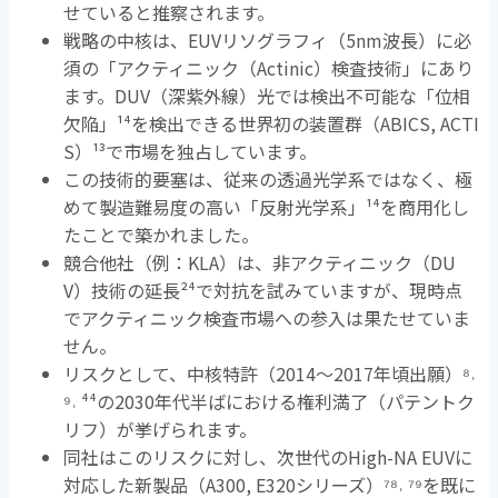
せていると推察されます。
戦略の中核は、
EUV
リソグラフィ（
5nm
波長）に必
須の「アクティニック（
Actinic
）検査技術」にあり
ます。
DUV
（深紫外線）光では検出不可能な「位相
欠陥」
¹⁴
を検出できる世界初の装置群（
ABICS, ACTI
S
）
¹³
で市場を独占しています。
この技術的要塞は、従来の透過光学系ではなく、極
めて製造難易度の高い「反射光学系」
¹⁴
を商用化し
たことで築かれました。
競合他社（例：
KLA
）は、非アクティニック（
DU
V
）技術の延長
²⁴
で対抗を試みていますが、現時点
でアクティニック検査市場への参入は果たせていま
せん。
リスクとして、中核特許（
2014
〜
2017
年頃出願）
⁸˒
⁹˒ ⁴⁴
の
2030
年代半ばにおける権利満了（パテントク
リフ）が挙げられます。
同社はこのリスクに対し、次世代の
High-NA EUV
に
対応した新製品（
A300, E320
シリーズ）
⁷⁸˒ ⁷⁹
を既に