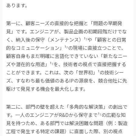
あります。
第一に、顧客ニーズの直接的な把握と「問題の早期発
見」です。エンジニアが、製品企画の初期段階だけでな
く、納入後の保守（メンテナンス）
¹⁷
や「顧客との日常
的なコミュニケーション」
¹⁷
の現場に直接立つことで、
顧客自身もまだ明確に言語化できていない「新たなニー
ズや潜在的な用途」
¹⁷
を、技術者の視点で直接把握する
ことができます。これは、次の「世界初」
¹
の技術シー
ズ、すなわち最も価値のある
IP
の源泉を、競合他社に先
駆けて発見する機会を最大化します。
第二に、部門の壁を超えた「多角的な解決策」の創出で
す。一人のエンジニアが
R&D
から保守まで
¹⁷
の広範な知
見を持つため、ある部門では解決困難な問題（例：製造
工程で発生する特定の課題）に直面した際、別の視点