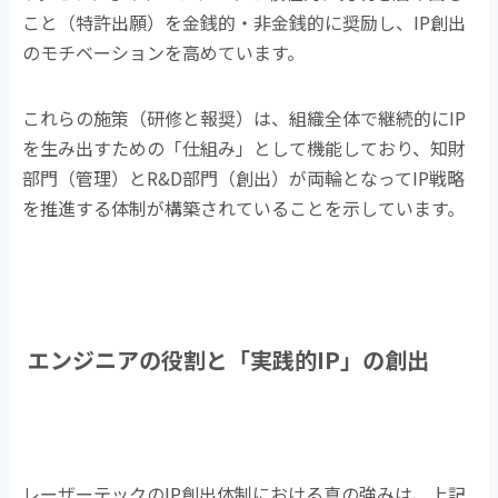
こと（特許出願）を金銭的・非金銭的に奨励し、
IP
創出
のモチベーションを高めています。
これらの施策（研修と報奨）は、組織全体で継続的に
IP
を生み出すための「仕組み」として機能しており、知財
部門（管理）と
R&D
部門（創出）が両輪となって
IP
戦略
を推進する体制が構築されていることを示しています。
エンジニアの役割と「実践的
IP
」の創出
レーザーテックの
IP
創出体制における真の強みは、上記