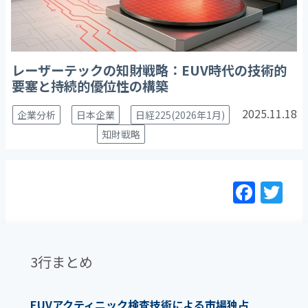
レーザーテックの知財戦略：EUV時代の技術的
要塞と持続的優位性の構築
2025.11.18
企業分析
日本企業
日経225(2026年1月)
知財戦略
F
T
a
w
c
itt
e
er
3行まとめ
b
o
EUVアクティニック検査技術による市場独占