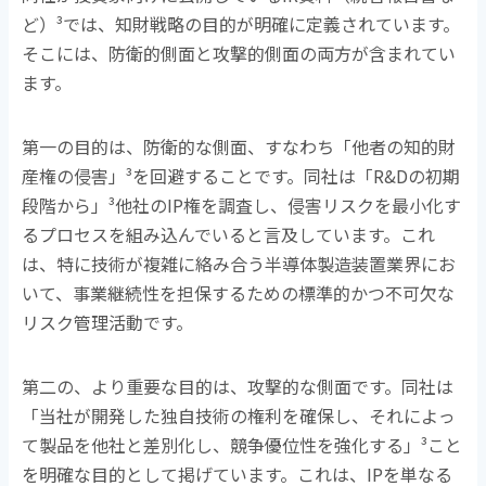
ど）
³
では、知財戦略の目的が明確に定義されています。
そこには、防衛的側面と攻撃的側面の両方が含まれてい
ます。
第一の目的は、防衛的な側面、すなわち「他者の知的財
産権の侵害」
³
を回避することです。同社は「
R&D
の初期
段階から」
³
他社の
IP
権を調査し、侵害リスクを最小化す
るプロセスを組み込んでいると言及しています。これ
は、特に技術が複雑に絡み合う半導体製造装置業界にお
いて、事業継続性を担保するための標準的かつ不可欠な
リスク管理活動です。
第二の、より重要な目的は、攻撃的な側面です。同社は
「当社が開発した独自技術の権利を確保し、それによっ
て製品を他社と差別化し、競争優位性を強化する」
³
こと
を明確な目的として掲げています。これは、
IP
を単なる