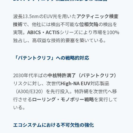
o
k
波長13.5nmのEUV光を用いた
アクティニック検査
技術
で、他社には検出不可能な
位相欠陥
の検出を
実現。
ABICS・ACTIS
シリーズにより市場を100%
独占し、高収益な技術的要塞を築いている。
「パテントクリフ」への戦略的対応
2030年代半ばの
中核特許満了（パテントクリフ）
リスクに対し、次世代
High-NA EUV
対応製品
（A300/E320）を先行投入。特許網を次世代へ移
行させる
ローリング・モノポリー戦略
を実行して
いる。
エコシステムにおける不可欠性の強化