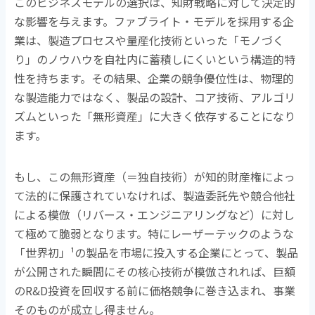
このビジネスモデルの選択は、知財戦略に対して決定的
な影響を与えます。ファブライト・モデルを採用する企
業は、製造プロセスや量産化技術といった「モノづく
り」のノウハウを自社内に蓄積しにくいという構造的特
性を持ちます。その結果、企業の競争優位性は、物理的
な製造能力ではなく、製品の設計、コア技術、アルゴリ
ズムといった「無形資産」に大きく依存することになり
ます。
もし、この無形資産（＝独自技術）が知的財産権によっ
て法的に保護されていなければ、製造委託先や競合他社
による模倣（リバース・エンジニアリングなど）に対し
て極めて脆弱となります。特にレーザーテックのような
「世界初」
¹
の製品を市場に投入する企業にとって、製品
が公開された瞬間にその核心技術が模倣されれば、巨額
の
R&D
投資を回収する前に価格競争に巻き込まれ、事業
そのものが成立し得ません。