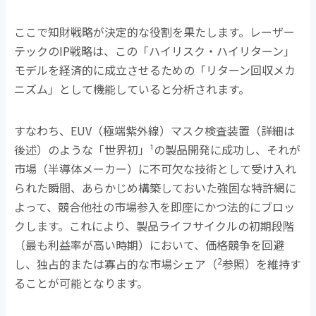
ここで知財戦略が決定的な役割を果たします。レーザー
テックの
IP
戦略は、この「ハイリスク・ハイリターン」
モデルを経済的に成立させるための「リターン回収メカ
ニズム」として機能していると分析されます。
すなわち、
EUV
（極端紫外線）マスク検査装置（詳細は
後述）のような「世界初」
¹
の製品開発に成功し、それが
市場（半導体メーカー）に不可欠な技術として受け入れ
られた瞬間、あらかじめ構築しておいた強固な特許網に
よって、競合他社の市場参入を即座にかつ法的にブロッ
クします。これにより、製品ライフサイクルの初期段階
（最も利益率が高い時期）において、価格競争を回避
2
し、独占的または寡占的な市場シェア（
参照）を維持す
ることが可能となります。