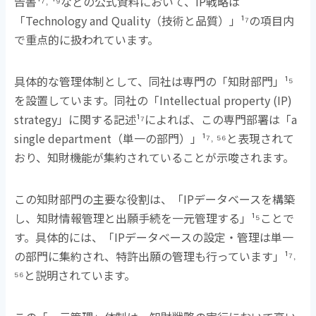
告書
¹⁷˒ ¹⁹
などの公式資料において、
IP
戦略は
「
Technology and Quality
（技術と品質）」
¹⁷
の項目内
で重点的に扱われています。
具体的な管理体制として、同社は専門の「知財部門」
¹⁵
を設置しています。同社の「
Intellectual property (IP)
strategy
」に関する記述
¹⁷
によれば、この専門部署は「
a
single department
（単一の部門）」
¹⁷˒ ⁵⁶
と表現されて
おり、知財機能が集約されていることが示唆されます。
この知財部門の主要な役割は、「
IP
データベースを構築
し、知財情報管理と出願手続を一元管理する」
¹⁵
ことで
す。具体的には、「
IP
データベースの設定・管理は単一
の部門に集約され、特許出願の管理も行っています」
¹⁷˒
⁵⁶
と説明されています。