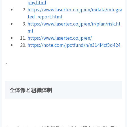
phy.html
https://www.lasertec.co.jp/en/ir/data/integra
ted_report.html
https://www.lasertec.co.jp/en/ir/plan/risk.ht
ml
https://www.lasertec.co.jp/en/
https://note.com/jpctfund/n/n314f4cf3d424
全体像と組織体制