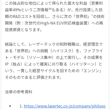
この独占的な地位によって得られた莫大な利益（営業利
益率
49%
という二次情報
²⁰
もある）が、先行投資した巨
額の
R&D
コストを回収し、さらに次の「世界初」
¹
の技術
開発（例：次世代の
High-NA EUV
対応検査装置）への再
投資原資となります。
結論として、レーザーテックの知財戦略は、経営理念で
ある「世界初」への挑戦（ハイリスク）を、ファブライ
ト・モデル（リソース集中）の上で実行し、その成果を
IP
（独占）によって確実に刈り取る（ハイリターン）と
いう、一貫した経営サイクルを回すための「エンジン」
そのものであると評価されます。
当章の参考資料
https://www.lasertec.co.jp/company/philoso