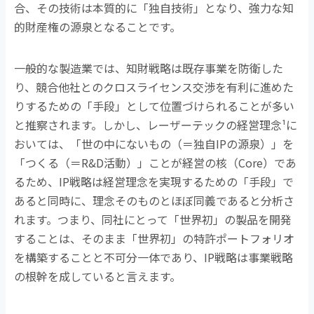
合、その技術は本質的に「独自技術」となり、強力な知
的財産権の源泉となることです。
一般的な製造業では、知財戦略は既存事業を防衛した
り、競合他社とのクロスライセンス交渉を有利に進めた
りするための「手段」として位置づけられることが多い
と推察されます。しかし、レーザーテックの経営理念
¹
に
おいては、「世の中にないもの（＝独自
IP
の源泉）」を
「つくる（＝
R&D
活動）」ことが経営の核（
Core
）であ
るため、
IP
戦略は経営理念を実現するための「手段」で
あると同時に、理念そのものとほぼ同義であると分析さ
れます。つまり、同社にとって「世界初」の製品を開発
することは、そのまま「世界初」の特許ポートフォリオ
を構築することと不可分一体であり、
IP
戦略は事業戦略
の根幹を成していると言えます。