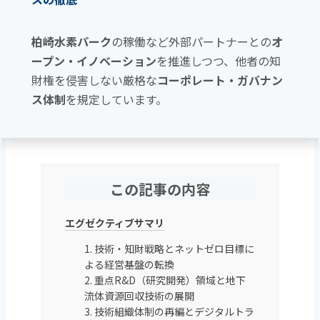
柏崎水素パーク
の稼働など外部パートナーとの
オ
ープン・イノベーション
を推進しつつ、他者の知
財権を侵害しない厳格な
コーポレート・ガバナン
ス体制
を規定しています。
この記事の内容
エグゼクティブサマリ
1. 技術・知財戦略とネットゼロ目標に
よる経営基盤の転換
2. 重点R&D（研究開発）領域と地下
流体資源回収技術の展開
3. 技術組織体制の再編とデジタルトラ