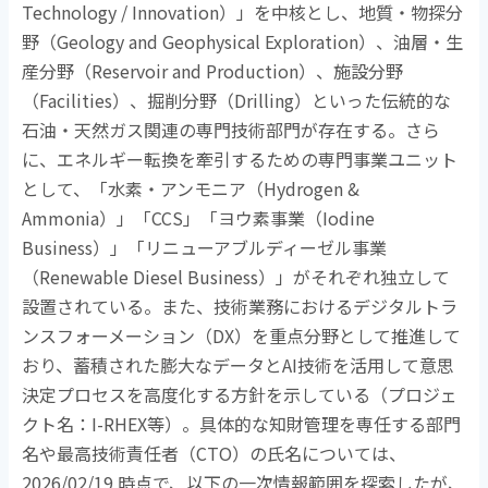
Technology / Innovation
）」を中核とし、地質・物探分
野（
Geology and Geophysical Exploration
）、油層・生
産分野（
Reservoir and Production
）、施設分野
（
Facilities
）、掘削分野（
Drilling
）といった伝統的な
石油・天然ガス関連の専門技術部門が存在する。さら
に、エネルギー転換を牽引するための専門事業ユニット
として、「水素・アンモニア（
Hydrogen &
Ammonia
）」「
CCS
」「ヨウ素事業（
Iodine
Business
）」「リニューアブルディーゼル事業
（
Renewable Diesel Business
）」がそれぞれ独立して
設置されている。また、技術業務におけるデジタルトラ
ンスフォーメーション（
DX
）を重点分野として推進して
おり、蓄積された膨大なデータと
AI
技術を活用して意思
決定プロセスを高度化する方針を示している（プロジェ
クト名：
I-RHEX
等）。具体的な知財管理を専任する部門
名や最高技術責任者（
CTO
）の氏名については、
2026/02/19
時点で、以下の一次情報範囲を探索したが、