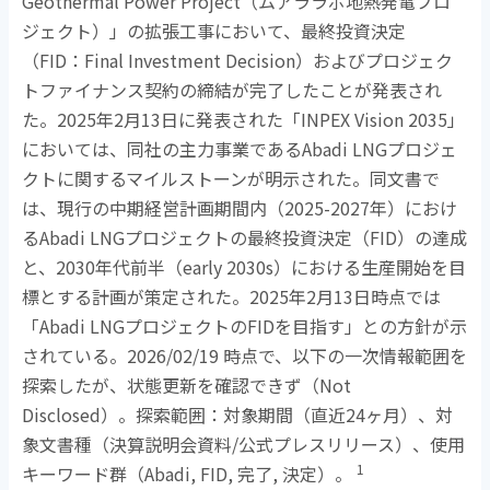
Geothermal Power Project
（ムアララボ地熱発電プロ
ジェクト）」の拡張工事において、最終投資決定
（
FID
：
Final Investment Decision
）およびプロジェク
トファイナンス契約の締結が完了したことが発表され
た。
2025
年
2
月
13
日に発表された「
INPEX Vision 2035
」
においては、同社の主力事業である
Abadi LNG
プロジェ
クトに関するマイルストーンが明示された。同文書で
は、現行の中期経営計画期間内（
2025-2027
年）におけ
る
Abadi LNG
プロジェクトの最終投資決定（
FID
）の達成
と、
2030
年代前半（
early 2030s
）における生産開始を目
標とする計画が策定された。
2025
年
2
月
13
日時点では
「
Abadi LNG
プロジェクトの
FID
を目指す」との方針が示
されている。
2026/02/19
時点で、以下の一次情報範囲を
探索したが、状態更新を確認できず（
Not
Disclosed
）。探索範囲：対象期間（直近
24
ヶ月）、対
象文書種（決算説明会資料
/
公式プレスリリース）、使用
1
キーワード群（
Abadi, FID,
完了
,
決定）。