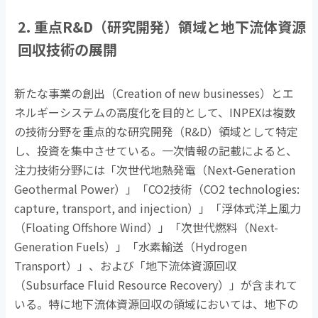
2. 重点
R&D
（研究開発）領域と地下流体資源
回収技術の展開
新たな事業の創出（
Creation of new businesses
）とエ
ネルギーシステムの高度化を目的として、
INPEX
は複数
の技術分野を重点的な研究開発（
R&D
）領域として特定
し、投資を集中させている。一次情報の記載によると、
注力技術分野には「次世代地熱発電（
Next-Generation
Geothermal Power
）」「
CO2
技術（
CO2 technologies:
capture, transport, and injection
）」「浮体式洋上風力
（
Floating Offshore Wind
）」「次世代燃料（
Next-
Generation Fuels
）」「水素輸送（
Hydrogen
Transport
）」、および「地下流体資源回収
（
Subsurface Fluid Resource Recovery
）」が含まれて
いる。特に地下流体資源回収の領域においては、地下の