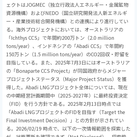
ェクトは
JOGMEC
（独立行政法人エネルギー・金属鉱物
資源機構）および
NEDO
（国立研究開発法人新エネルギ
ー・産業技術総合開発機構）との連携により進行してい
る。海外プロジェクトにおいては、オーストラリアの
「
Ichthys CCS
」で年間約
200
万トン（
2.0 million
tons/year
）、インドネシアの「
Abadi CCS
」で年間約
150
万トン（
1.5 million tons/year
）の
CO2
回収・貯留を
目指している。また、
2025
年
7
月
3
日にはオーストラリア
の「
Bonaparte CCS Project
」が同国政府からメジャー
プロジェクトステータス（
Major Project Status
）を獲
得した。
Abadi LNG
プロジェクト全体については、現在
の中期経営計画期間中（
2025-2027
年）に最終投資決定
（
FID
）を行う方針である。
2025
年
2
月
13
日時点では
「
Abadi LNG
プロジェクトの
FID
を目指す（
Target the
Final Investment Decision
）」との方針が示されてい
る。
2026/02/19
時点で、以下の一次情報範囲を探索した
が、状態更新を確認できず（
Not Disclosed
）。探索範