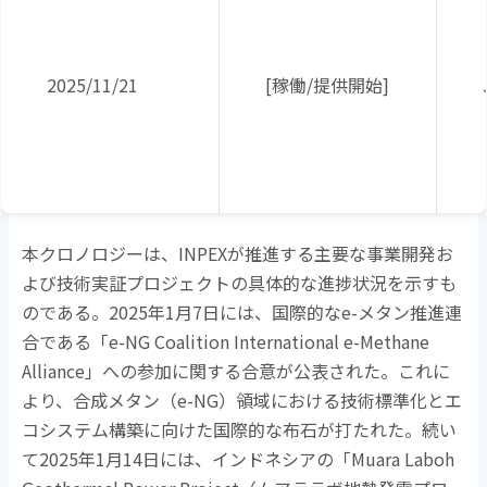
2025/11/21
[稼働
/
提供開始
]
本クロノロジーは、
INPEX
が推進する主要な事業開発お
よび技術実証プロジェクトの具体的な進捗状況を示すも
のである。
2025
年
1
月
7
日には、国際的な
e-
メタン推進連
合である「
e-NG Coalition International e-Methane
Alliance
」への参加に関する合意が公表された。これに
より、合成メタン（
e-NG
）領域における技術標準化とエ
コシステム構築に向けた国際的な布石が打たれた。続い
て
2025
年
1
月
14
日には、インドネシアの「
Muara Laboh