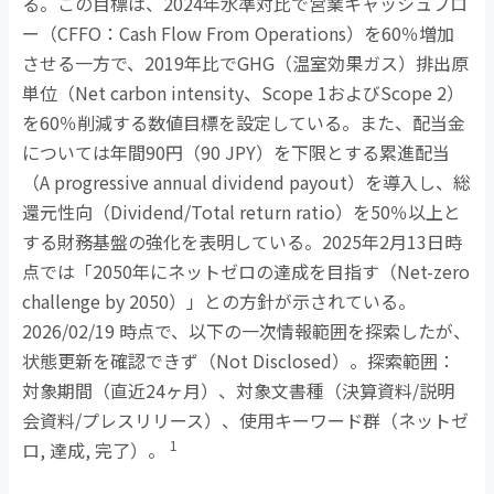
る。この目標は、
2024
年水準対比で営業キャッシュフロ
ー（
CFFO
：
Cash Flow From Operations
）を
60
％増加
させる一方で、
2019
年比で
GHG
（温室効果ガス）排出原
単位（
Net carbon intensity
、
Scope 1
および
Scope 2
）
を
60
％削減する数値目標を設定している。また、配当金
については年間
90
円（
90 JPY
）を下限とする累進配当
（
A progressive annual dividend payout
）を導入し、総
還元性向（
Dividend/Total return ratio
）を
50
％以上と
する財務基盤の強化を表明している。
2025
年
2
月
13
日時
点では「
2050
年にネットゼロの達成を目指す（
Net-zero
challenge by 2050
）」との方針が示されている。
2026/02/19
時点で、以下の一次情報範囲を探索したが、
状態更新を確認できず（
Not Disclosed
）。探索範囲：
対象期間（直近
24
ヶ月）、対象文書種（決算資料
/
説明
会資料
/
プレスリリース）、使用キーワード群（ネットゼ
1
ロ
,
達成
,
完了）。