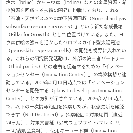
塩水（
brine
）からヨウ素（
iodine
）などの金属資源・希
少資源を回収する技術の開発に挑戦しており、これを
「石油・天然ガス以外の地下資源回収（
Non-oil and gas
subsurface resource recovery
）」という新たな成長軸
（
Pillar for Growth
）として位置づけている。また、ヨ
ウ素供給の強みを活かしたペロブスカイト型太陽電池
（
perovskite-type solar cells
）の開発も視野に入れてい
る。これらの研究開発活動は、外部の第三者パートナー
（
third parties
）との連携を促進するための「イノベー
ションセンター（
Innovation Center
）」の構築構想と連
動している。
2025
年
2
月
13
日時点では「イノベーション
センターを開発する（
plans to develop an Innovation
Center
）」との方針が示されている。
2026/02/19
時点
で、以下の一次情報範囲を探索したが、状態更新を確認
できず（
Not Disclosed
）。探索範囲：対象期間（直近
24
ヶ月）、対象文書種（公式ウェブサイト
/
プレスリリ
ース
/
説明会資料）、使用キーワード群（
Innovation