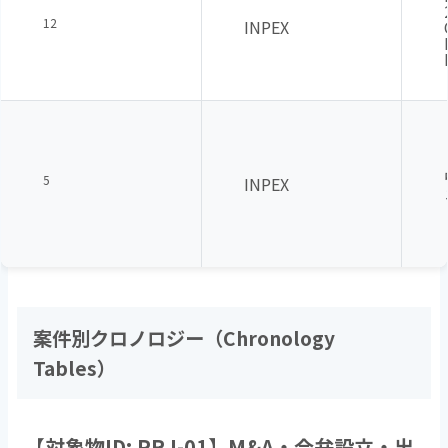
12
INPEX
5
INPEX
案件別クロノロジー（
Chronology
Tables
）
【対象物
ID: PRJ-01
】
M&A
・合弁設立・出