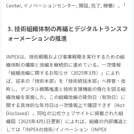
1
Center,
イノベーションセンター
,
開設
,
完了
,
稼働）。
3. 技術組織体制の再編とデジタルトランスフ
ォーメーションの推進
INPEXは、技術戦略および事業戦略を実行するための組
織体制の構築と改編を継続的に進めている。一次情報
「組織改編に関するお知らせ（
2025
年
3
月）」によれ
ば、従来の「技術本部」を「技術統括本部」へ移管・改
称し、デジタル戦略推進と技術支援機能の強化を図る組
織改編を実施した。この組織改編の発効日（有効日）に
関する具体的な年月日は一次情報上で確認できず（
Not
Disclosed
）。同社の公式ウェブサイトに掲載された組
織図（
2025
年
4
月
1
日更新）によれば、組織の内部構造と
しては「
INPEX
の技術
/
イノベーション（
INPEX