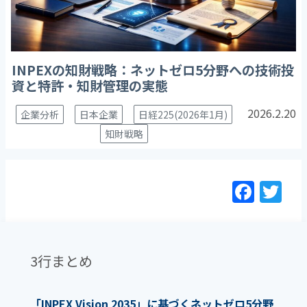
INPEXの知財戦略：ネットゼロ5分野への技術投
資と特許・知財管理の実態
2026.2.20
企業分析
日本企業
日経225(2026年1月)
知財戦略
F
T
a
w
c
itt
e
er
3行まとめ
b
o
「INPEX Vision 2035」に基づくネットゼロ5分野