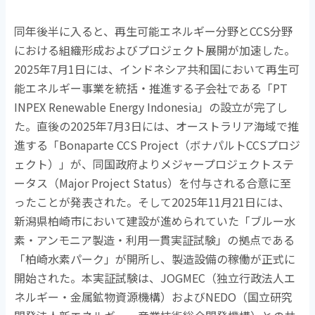
同年後半に入ると、再生可能エネルギー分野と
CCS
分野
における組織形成およびプロジェクト展開が加速した。
2025
年
7
月
1
日には、インドネシア共和国において再生可
能エネルギー事業を統括・推進する子会社である「
PT
INPEX Renewable Energy Indonesia
」の設立が完了し
た。直後の
2025
年
7
月
3
日には、オーストラリア海域で推
進する「
Bonaparte CCS Project
（ボナパルト
CCS
プロジ
ェクト）」が、同国政府よりメジャープロジェクトステ
ータス（
Major Project Status
）を付与される合意に至
ったことが発表された。そして
2025
年
11
月
21
日には、
新潟県柏崎市において建設が進められていた「ブルー水
素・アンモニア製造・利用一貫実証試験」の拠点である
「柏崎水素パーク」が開所し、製造設備の稼働が正式に
開始された。本実証試験は、
JOGMEC
（独立行政法人エ
ネルギー・金属鉱物資源機構）および
NEDO
（国立研究