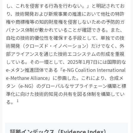
し、これを侵害する行為を行わない。」と明記されてお
り、技術開発および新規事業の推進において他社の特許
権や商標権等の知的財産権を侵害しないための予防的ガ
バナンス体制が敷かれていることが確認できる。また、
自社の技術的優位性を確保する手段として、単独での技
術開発（クローズド・イノベーション）だけでなく、外
部アライアンスを通じた技術エコシステムの形成を重視
している。その一環として、
2025
年
1
月
7
日には国際的な
e-
メタン推進団体である「
e-NG Coalition International
e-Methane Alliance
」に参画した。これにより、合成メ
タン（
e-NG
）のグローバルなサプライチェーン構築と標
準化に向けた技術的知見の共有を図る体制を構築してい
1
る。
証拠インデックス（
Evidence Index
）