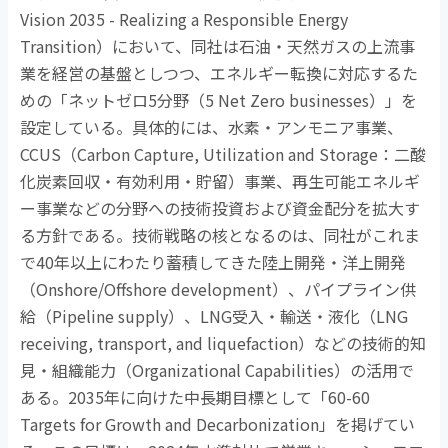
Vision 2035 - Realizing a Responsible Energy
Transition
）において、同社は石油・天然ガスの上流事
業を経営の基盤としつつ、エネルギー転換に対応するた
めの「ネットゼロ
5
分野（
5 Net Zero businesses
）」を
設定している。具体的には、水素・アンモニア事業、
CCUS
（
Carbon Capture, Utilization and Storage
：二酸
化炭素回収・有効利用・貯留）事業、再生可能エネルギ
ー事業などの分野への技術投資および資金配分を拡大す
る方針である。技術戦略の核となるのは、同社がこれま
で
40
年以上にわたり蓄積してきた陸上開発・洋上開発
（
Onshore/Offshore development
）、パイプライン供
給（
Pipeline supply
）、
LNG
受入・輸送・液化（
LNG
receiving, transport, and liquefaction
）などの技術的知
見・組織能力（
Organizational Capabilities
）の活用で
ある。
2035
年に向けた中長期目標として「
60-60
Targets for Growth and Decarbonization
」を掲げてい