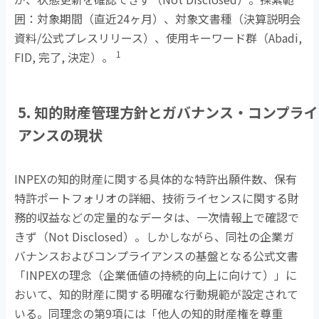
囲：対象期間（直近
24
ヶ月）、対象文書種（決算説明会
資料
/
公式プレスリリース）、使用キーワード群（
Abadi,
1
FID,
完了
,
決定）。
5. 知的財産管理方針とガバナンス・コンプライ
アンスの現状
INPEXの知的財産に関する具体的な特許出願件数、保有
特許ポートフォリオの詳細、技術ライセンスに関する財
務的収益などの定量的なデータは、一次情報上で確認で
きず（
Not Disclosed
）。しかしながら、同社の企業ガ
バナンスおよびコンプライアンスの基盤となる公式文書
「
INPEX
の理念（企業価値の持続的向上に向けて）」に
おいて、知的財産に関する明確な行動規範が設定されて
いる。同理念の第
9
項には「他人の知的財産権を尊重