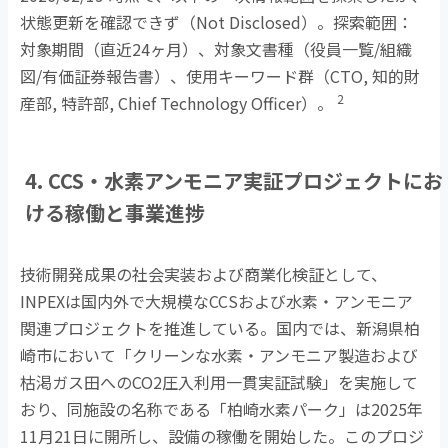
状態更新を確認できず（
Not Disclosed
）。探索範囲：
対象期間（直近
24
ヶ月）、対象文書種（役員一覧
/
組織
図
/
有価証券報告書）、使用キーワード群（
CTO,
知的財
2
産部
,
特許部
, Chief Technology Officer
）。
4. CCS・水素アンモニア実証プロジェクトにお
ける稼働と事業進捗
技術開発成果の社会実装および商業化検証として、
INPEX
は国内外で大規模な
CCS
および水素・アンモニア
関連プロジェクトを推進している。国内では、新潟県柏
崎市において「クリーンな水素・アンモニア製造および
枯渇ガス田への
CO2
圧入利用一貫実証試験」を実施して
おり、同施設の名称である「柏崎水素パーク」は
2025
年
11
月
21
日に開所し、設備の稼働を開始した。このプロジ