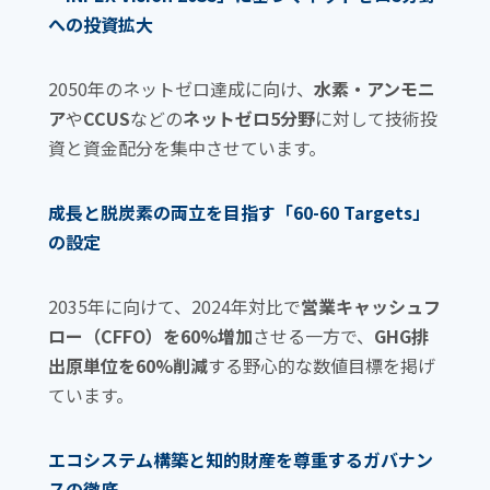
o
への投資拡大
k
2050年のネットゼロ達成に向け、
水素・アンモニ
ア
や
CCUS
などの
ネットゼロ5分野
に対して技術投
資と資金配分を集中させています。
成長と脱炭素の両立を目指す「60-60 Targets」
の設定
2035年に向けて、2024年対比で
営業キャッシュフ
ロー（CFFO）を60%増加
させる一方で、
GHG排
出原単位を60%削減
する野心的な数値目標を掲げ
ています。
エコシステム構築と知的財産を尊重するガバナン
スの徹底