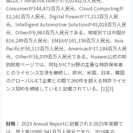
高は
ICT Infrastructure
が
375,014
百万人民元、
Consumer
が
344,473
百万人民元、
Cloud Computing
が
32,161
百万人民元、
Digital Power
が
77,312
百万人民
元、
Intelligent Automotive Solution
が
45,018
百万人民
元、
Other
が
6,963
百万人民元である。地域別では中国が
616,249
百万人民元、
EMEA
が
161,356
百万人民元、
Asia
Pacific
が
50,113
百万人民元、
Americas
が
37,184
百万人民
元、
Other
が
16,039
百万人民元である。
Huawei
公式の知
的財産ページでは、同社が
ICT
分野の主要な特許保有者
とのライセンス交渉を継続し、欧州、米国、日本、韓国
のグローバル
ICT
企業との間で
260
件を超える特許ライセ
ンス契約を締結していると記載されている。
[1][3]
財務：
2025 Annual Reportに記載された
2025
年実績で
は、売上高は
880,941
百万人民元であり、
2024
年の