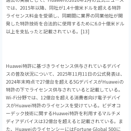
では、
2015
年以降、同社が
1.4
十億米ドルを超える特許
ライセンス料金を受領し、同期間に業界の同業他社が開
発した特許技術を合法的に使用するために
6.0
十億米ドル
以上を支払ったと記載されている。
[13]
Huawei特許に基づきライセンス供与されているデバイ
スの普及状況について、
2025
年
11
月
11
日の公式発表は、
2024
年末時点で
27
億台を超える
5G
デバイスが
Huawei
の
特許の下でライセンス供与されていると記載している。
Wi-Fi
分野では、
12
億台を超える消費者向け電子デバイ
スが
Huawei
特許のライセンスを受けている。ビデオコ
ーデック技術に関する
Huawei
特許を利用するマルチメ
ディアデバイスは
32
億台を超えると記載されている。ま
た、
Huawei
のライセンシーには
Fortune Global 500
に