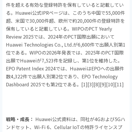
件を超える有効な登録特許を保有していると記載してい
る。
Huawei
公式
IPR
ページは、このうち中国で
55,000
件
超、米国で
30,000
件超、欧州で約
20,000
件の登録特許を
保有していると記載している。
WIPO
の
PCT Yearly
Review 2025
では、
2024
年の
PCT
国際出願において
Huawei Technologies Co., Ltd.
が
6,600
件で出願人別第
1
位である。
WIPO
の
2026
年発表では、
2025
年の
PCT
国際
出願で
Huawei
が
7,523
件を記録し、第
1
位を維持した。
EPO Patent Index 2024
では、
Huawei
は
EPO
への出願件
数
4,322
件で出願人別第
2
位であり、
EPO Technology
Dashboard 2025
でも第
2
位である。
[1][3][8][9][10][11]
戦略・成長：
Huawei公式資料は、同社が
4G
および
5G
ハ
ンドセット、
Wi-Fi 6
、
Cellular IoT
の特許ライセンスプ