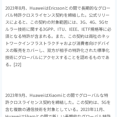
2023年
8
月、
Huawei
は
Ericsson
との間で長期的なグロー
バル特許クロスライセンス契約を締結した。公式リリー
スによると、この契約の対象範囲には、
3G
、
4G
、
5G
セ
ルラー技術に関する
3GPP
、
ITU
、
IEEE
、
IETF
規格等に必
須となる特許が含まれる。また、この契約は両社のネッ
トワークインフラストラクチャおよび消費者向けデバイ
スの販売をカバーし、双方が相手の特許化された標準化
技術にグローバルにアクセスすることを認めるものであ
る。
[22]
2023年
9
月、
Huawei
は
Xiaomi
との間でグローバルな特
許クロスライセンス契約を締結した。この契約は、
5G
を
含む複数の通信技術を対象としている。
2023
年
11
月、
Huawei
は
Sharp
との間で新しい長期的なグローバル特許