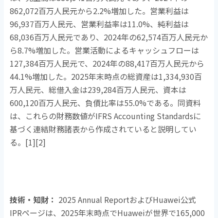
862,072
百万人民元から
2.2%
増加した。営業利益は
96,937
百万人民元、営業利益率は
11.0%
、純利益は
68,036
百万人民元であり、
2024
年の
62,574
百万人民元か
ら
8.7%
増加した。営業活動によるキャッシュフローは
127,384
百万人民元で、
2024
年の
88,417
百万人民元から
44.1%
増加した。
2025
年末時点の総資産は
1,334,930
百
万人民元、総借入金は
239,284
百万人民元、資本は
600,120
百万人民元、負債比率は
55.0%
である。同資料
は、これらの財務数値が
IFRS Accounting Standards
に
基づく連結財務諸表から作成されていると説明してい
る。
[1][2]
技術・知財：
2025 Annual Reportおよび
Huawei
公式
IPR
ページは、
2025
年末時点で
Huawei
が世界で
165,000