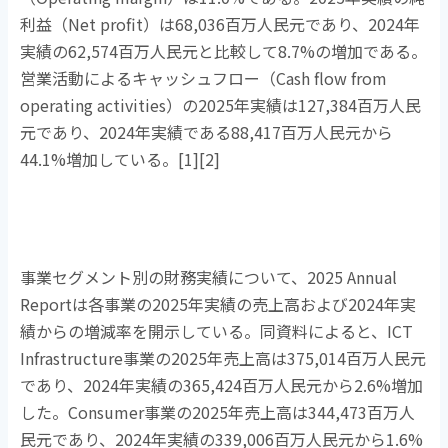
利益（
Net profit
）は
68,036
百万人民元であり、
2024
年
実績の
62,574
百万人民元と比較して
8.7%
の増加である。
営業活動によるキャッシュフロー（
Cash flow from
operating activities
）の
2025
年実績は
127,384
百万人民
元であり、
2024
年実績である
88,417
百万人民元から
44.1%
増加している。
[1][2]
事業セグメント別の財務実績について、
2025 Annual
Report
は各事業の
2025
年実績の売上高および
2024
年実
績からの増減率を開示している。同資料によると、
ICT
Infrastructure
事業の
2025
年売上高は
375,014
百万人民元
であり、
2024
年実績の
365,424
百万人民元から
2.6%
増加
した。
Consumer
事業の
2025
年売上高は
344,473
百万人
民元であり、
2024
年実績の
339,006
百万人民元から
1.6%