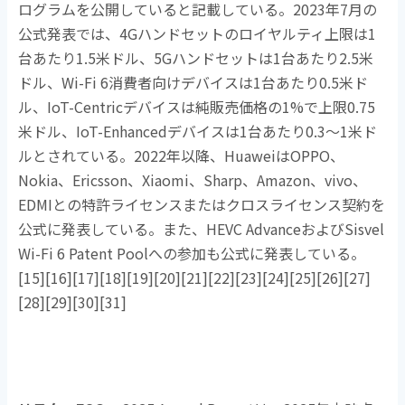
ログラムを公開していると記載している。
2023
年
7
月の
公式発表では、
4G
ハンドセットのロイヤルティ上限は
1
台あたり
1.5
米ドル、
5G
ハンドセットは
1
台あたり
2.5
米
ドル、
Wi-Fi 6
消費者向けデバイスは
1
台あたり
0.5
米ド
ル、
IoT-Centric
デバイスは純販売価格の
1%
で上限
0.75
米ドル、
IoT-Enhanced
デバイスは
1
台あたり
0.3
〜
1
米ド
ルとされている。
2022
年以降、
Huawei
は
OPPO
、
Nokia
、
Ericsson
、
Xiaomi
、
Sharp
、
Amazon
、
vivo
、
EDMI
との特許ライセンスまたはクロスライセンス契約を
公式に発表している。また、
HEVC Advance
および
Sisvel
Wi-Fi 6 Patent Pool
への参加も公式に発表している。
[15][16][17][18][19][20][21][22][23][24][25][26][27]
[28][29][30][31]