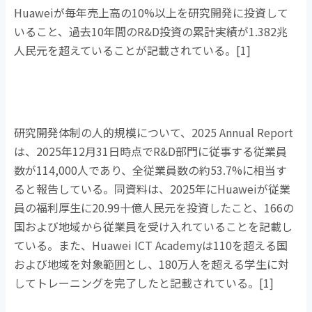
Huawei
が毎年売上高の
10%
以上を研究開発に投資して
いること、過去
10
年間の
R&D
投資の累計実績が
1.382
兆
人民元を超えていることが記載されている。
[1]
研究開発体制の人的規模について、
2025 Annual Report
は、
2025
年
12
月
31
日時点で
R&D
部門に従事する従業員
数が
114,000
人であり、全従業員数の約
53.7%
に相当す
ると報告している。同資料は、
2025
年に
Huawei
が従業
員の福利厚生に
20.99
十億人民元を投資したこと、
166
の
国および地域から従業員を受け入れていることを記載し
ている。また、
Huawei ICT Academy
は
110
を超える国
および地域を対象範囲とし、
180
万人を超える学生に対
してトレーニングを完了したと記載されている。
[1]