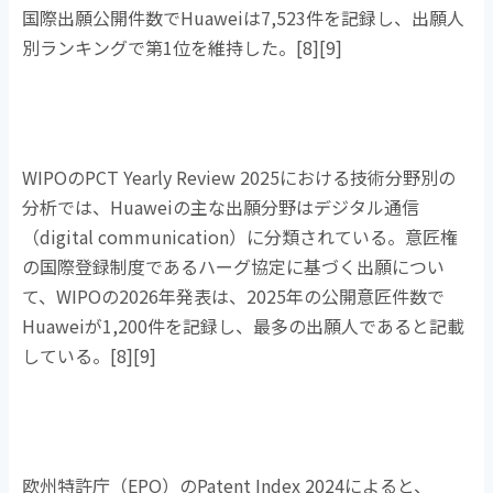
国際出願公開件数で
Huawei
は
7,523
件を記録し、出願人
別ランキングで第
1
位を維持した。
[8][9]
WIPOの
PCT Yearly Review 2025
における技術分野別の
分析では、
Huawei
の主な出願分野はデジタル通信
（
digital communication
）に分類されている。意匠権
の国際登録制度であるハーグ協定に基づく出願につい
て、
WIPO
の
2026
年発表は、
2025
年の公開意匠件数で
Huawei
が
1,200
件を記録し、最多の出願人であると記載
している。
[8][9]
欧州特許庁（
EPO
）の
Patent Index 2024
によると、