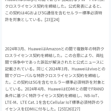
クロスライセンス契約を締結した。公式発表によると、
この契約は
4G
および
5G
通信を含むセルラー標準必須特
許を対象としている。
[23][24]
2024年
3
月、
Huawei
は
Amazon
との間で複数年の特許ク
ロスライセンス契約を締結した。この合意により、両社
間で係争中であった訴訟が解決されたと公式ニュースに
記載されている。同じく
2024
年
3
月、
Huawei
は
vivo
との
間でグローバルな特許クロスライセンス契約を締結し
た。この契約は
5G
を含むセルラー標準必須特許を対象と
している。
2024
年
4
月、
Huawei
は
EDMI
との間で
FRAND
条件に基づく特許ライセンス契約を締結し、
NB-IoT
、
LTE-M
、
LTE Cat. 1
を含む
Cellular IoT
標準必須特許のラ
イセンスを
EDMI
に付与した。
[25][26][27]