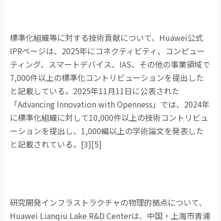
標準化組織等に対する技術貢献について、
Huawei
公式
IPR
ページは、
2025
年にコネクティビティ、コンピュー
ティング、スマートデバイス、
IAS
、その他の事業領域で
7,000
件以上の標準化コントリビューションを提出した
と記載している。
2025
年
11
月
11
日に公表された
「
Advancing Innovation with Openness
」では、
2024
年
に標準化組織に対して
10,000
件以上の技術コントリビュ
ーションを提出し、
1,000
編以上の学術論文を発表した
と記載されている。
[3][5]
研究開発インフラストラクチャの物理的拠点について、
Huawei Lianqiu Lake R&D Center
は、中国・上海市青浦