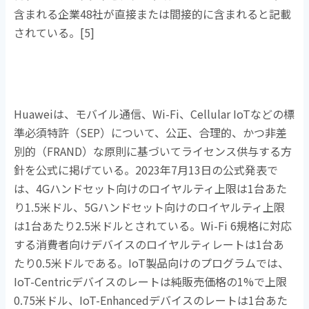
含まれる企業
48
社が直接または間接的に含まれると記載
されている。
[5]
Huaweiは、モバイル通信、
Wi-Fi
、
Cellular IoT
などの標
準必須特許（
SEP
）について、公正、合理的、かつ非差
別的（
FRAND
）な原則に基づいてライセンス供与する方
針を公式に掲げている。
2023
年
7
月
13
日の公式発表で
は、
4G
ハンドセット向けのロイヤルティ上限は
1
台あた
り
1.5
米ドル、
5G
ハンドセット向けのロイヤルティ上限
は
1
台あたり
2.5
米ドルとされている。
Wi-Fi 6
規格に対応
する消費者向けデバイスのロイヤルティレートは
1
台あ
たり
0.5
米ドルである。
IoT
製品向けのプログラムでは、
IoT-Centric
デバイスのレートは純販売価格の
1%
で上限
0.75
米ドル、
IoT-Enhanced
デバイスのレートは
1
台あた