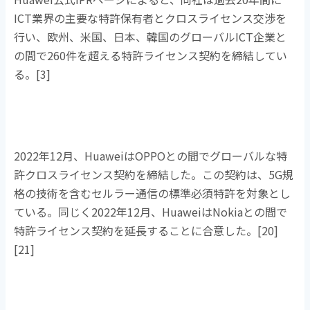
ICT
業界の主要な特許保有者とクロスライセンス交渉を
行い、欧州、米国、日本、韓国のグローバル
ICT
企業と
の間で
260
件を超える特許ライセンス契約を締結してい
る。
[3]
2022年
12
月、
Huawei
は
OPPO
との間でグローバルな特
許クロスライセンス契約を締結した。この契約は、
5G
規
格の技術を含むセルラー通信の標準必須特許を対象とし
ている。同じく
2022
年
12
月、
Huawei
は
Nokia
との間で
特許ライセンス契約を延長することに合意した。
[20]
[21]