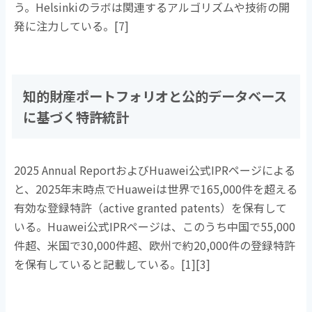
う。
Helsinki
のラボは関連するアルゴリズムや技術の開
発に注力している。
[7]
知的財産ポートフォリオと公的データベース
に基づく特許統計
2025 Annual Reportおよび
Huawei
公式
IPR
ページによる
と、
2025
年末時点で
Huawei
は世界で
165,000
件を超える
有効な登録特許（
active granted patents
）を保有して
いる。
Huawei
公式
IPR
ページは、このうち中国で
55,000
件超、米国で
30,000
件超、欧州で約
20,000
件の登録特許
を保有していると記載している。
[1][3]