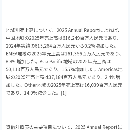
地域別売上高について、
2025 Annual Report
によれば、
中国地域の
2025
年売上高は
616,249
百万人民元であり、
2024
年実績の
615,264
百万人民元から
0.2%
増加した。
EMEA
地域の
2025
年売上高は
161,356
百万人民元であり、
8.8%
増加した。
Asia Pacific
地域の
2025
年売上高は
50,113
百万人民元であり、
15.7%
増加した。
Americas
地
域の
2025
年売上高は
37,184
百万人民元であり、
2.4%
増
加した。
Other
地域の
2025
年売上高は
16,039
百万人民元
であり、
14.9%
減少した。
[1]
貸借対照表の主要項目について、
2025 Annual Report
に