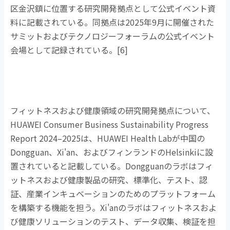
区金沢鎮に位置する研究開発拠点として公式イベント資
料に記載されている。同拠点は
2025
年
9
月に開催された
サミットおよびテクノロジーフォーラムの公式イベント
会場として記録されている。
[6]
フィットネスおよび健康領域の研究開発拠点について、
HUAWEI Consumer Business Sustainability Progress
Report 2024–2025
は、
HUAWEI Health Lab
が中国の
Dongguan
、
Xi'an
、およびフィンランドの
Helsinki
に設
置されていると記載している。
Dongguan
のラボはフィ
ットネスおよび健康製品の研究、標準化、テスト、認
証、産業インキュベーションのためのプラットフォーム
を構築する機能を担う。
Xi'an
のラボはフィットネスおよ
び健康ソリューションのテスト、データ収集、検証を担