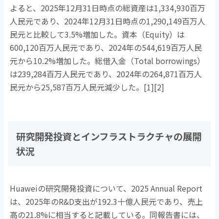
よると、
2025
年
12
月
31
日時点の総資産は
1,334,930
百万
人民元であり、
2024
年
12
月
31
日時点の
1,290,149
百万人
民元と比較して
3.5%
増加した。資本（
Equity
）は
600,120
百万人民元であり、
2024
年の
544,619
百万人民
元から
10.2%
増加した。総借入金（
Total borrowings
）
は
239,284
百万人民元であり、
2024
年の
264,871
百万人
民元から
25,587
百万人民元減少した。
[1][2]
研究開発投資とインフラストラクチャの展開
状況
Huaweiの研究開発投資について、
2025 Annual Report
は、
2025
年の
R&D
支出が
192.3
十億人民元であり、売上
高の
21.8%
に相当すると記載している。同報告書には、