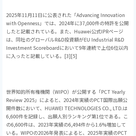
2025年
11
月
11
日に公表された「
Advancing Innovation
with Openness
」では、
2024
年に
37,000
件の特許を公開
したと記載されている。また、
Huawei
公式
IPR
ページ
は、同社のグローバル
R&D
投資額が
EU Industrial R&D
Investment Scoreboard
において
9
年連続で上位
6
位以内
に入ったと記載している。
[3][5]
世界知的所有権機関（
WIPO
）が公開する「
PCT Yearly
Review 2025
」によると、
2024
年実績の
PCT
国際出願公
開件数において、
HUAWEI TECHNOLOGIES CO., LTD.
は
6,600
件を記録し、出願人別ランキング第
1
位である。こ
の
6,600
件は、
2023
年実績の
6,494
件から
1.6%
増加して
いる。
WIPO
の
2026
年発表によると、
2025
年実績の
PCT