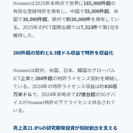
Huaweiは2025年末時点で世界に
165,000件超
の
有効な登録特許を保有し、中国で
55,000件超
、米
国で
30,000件超
、欧州で
約20,000件
を保有してい
る。2025年のPCT国際出願では
7,523件
で第1位を
維持した。
260件超の契約と6.3億ドル収益で特許を収益化
Huaweiは欧州、米国、日本、韓国のグローバル
ICT企業と
260件超
の特許ライセンス契約を締結し
ている。2024年の特許ライセンス収益は約
630百
万米ドル
で、2024年末時点で
27億台超
の5Gデバ
イスがHuawei特許の下でライセンス供与されて
いる。
売上高21.8％の研究開発投資が知財創出を支える