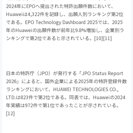
2024
年に
EPO
へ提出された特許出願件数において、
Huawei
は
4,322
件を記録し、出願人別ランキング第
2
位
である。
EPO Technology Dashboard 2025
では、
2025
年の
Huawei
の出願件数が前年比
9.8%
増加し、企業別ラ
ンキングで第
2
位であると示されている。
[10][11]
日本の特許庁（
JPO
）が発行する「
JPO Status Report
2026
」によると、国外企業による
2025
年の特許登録件数
ランキングにおいて、
HUAWEI TECHNOLOGIES CO.,
LTD.
は
823
件で第
2
位である。同表では、
Huawei
の
2024
年実績は
972
件で第
1
位であったことが示されている。
[12]