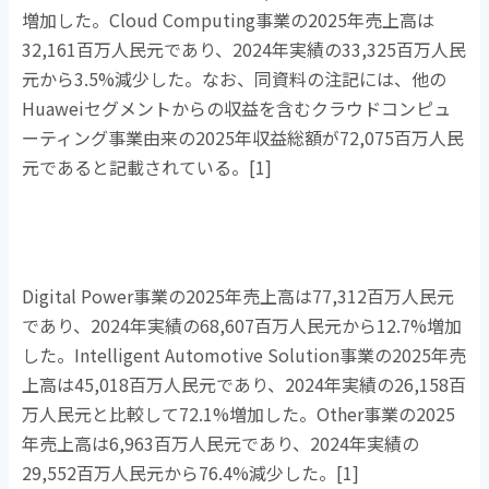
増加した。
Cloud Computing
事業の
2025
年売上高は
32,161
百万人民元であり、
2024
年実績の
33,325
百万人民
元から
3.5%
減少した。なお、同資料の注記には、他の
Huawei
セグメントからの収益を含むクラウドコンピュ
ーティング事業由来の
2025
年収益総額が
72,075
百万人民
元であると記載されている。
[1]
Digital Power事業の
2025
年売上高は
77,312
百万人民元
であり、
2024
年実績の
68,607
百万人民元から
12.7%
増加
した。
Intelligent Automotive Solution
事業の
2025
年売
上高は
45,018
百万人民元であり、
2024
年実績の
26,158
百
万人民元と比較して
72.1%
増加した。
Other
事業の
2025
年売上高は
6,963
百万人民元であり、
2024
年実績の
29,552
百万人民元から
76.4%
減少した。
[1]