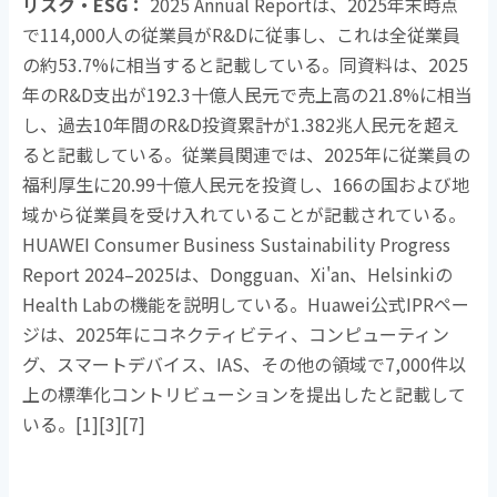
リスク・
ESG
：
2025 Annual Reportは、
2025
年末時点
で
114,000
人の従業員が
R&D
に従事し、これは全従業員
の約
53.7%
に相当すると記載している。同資料は、
2025
年の
R&D
支出が
192.3
十億人民元で売上高の
21.8%
に相当
し、過去
10
年間の
R&D
投資累計が
1.382
兆人民元を超え
ると記載している。従業員関連では、
2025
年に従業員の
福利厚生に
20.99
十億人民元を投資し、
166
の国および地
域から従業員を受け入れていることが記載されている。
HUAWEI Consumer Business Sustainability Progress
Report 2024–2025
は、
Dongguan
、
Xi'an
、
Helsinki
の
Health Lab
の機能を説明している。
Huawei
公式
IPR
ペー
ジは、
2025
年にコネクティビティ、コンピューティン
グ、スマートデバイス、
IAS
、その他の領域で
7,000
件以
上の標準化コントリビューションを提出したと記載して
いる。
[1][3][7]