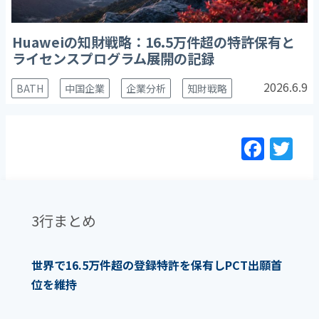
Huaweiの知財戦略：16.5万件超の特許保有と
ライセンスプログラム展開の記録
2026.6.9
BATH
中国企業
企業分析
知財戦略
F
T
a
w
c
itt
e
er
3行まとめ
b
o
世界で16.5万件超の登録特許を保有しPCT出願首
o
位を維持
k