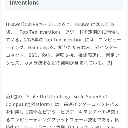
Inventions
Huawei公式
IPR
ページによると、
Huawei
は
2015
年以
降、「
Top Ten Inventions
」アワードを定期的に開催し
ている。
2025
年の
Top Ten Inventions
には、コンピュー
ティング、
HarmonyOS
、折りたたみ端末、光インター
コネクト、
SSD
、
RAN
、運転支援、推論高速化、固定ア
クセス、カメラ技術などの発明が含まれている。
[3]
第
1
位の「
Scale-Up Ultra-Large-Scale SuperPoD
Computing Platform
」は、高速インターコネクトバス
を利用して完全なピアツーピアアーキテクチャを構築す
るコンピューティングプラットフォーム技術である。同
技術は、ヘテロジニアス並列プロセッサ、
CPU
、メモ