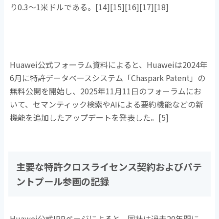
り
0.3
〜
1
米ドルである。
[14][15][16][17][18]
Huawei公式フォーラム資料によると、
Huawei
は
2024
年
6
月に特許データベースシステム「
Chaspark Patent
」の
無料公開を開始し、
2025
年
11
月
11
日のフォーラムにお
いて、セマンティック検索や
AI
による要約機能などの新
機能を追加したアップデートを発表した。
[5]
主要な特許クロスライセンス契約およびパテ
ントプール参画の記録
Huawei公式
IPR
ページによると、同社は過去
20
年間に