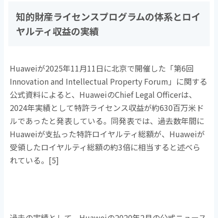
知的財産ライセンスプログラムの体系とロイ
ヤルティ収益の実績
Huaweiが
2025
年
11
月
11
日に北京で開催した「第
6
回
Innovation and Intellectual Property Forum
」に関する
公式資料によると、
Huawei
の
Chief Legal Officer
は、
2024
年実績として特許ライセンス収益が約
630
百万米ド
ルであったと発表している。同発表では、過去数年間に
Huawei
が支払った特許ロイヤルティ総額が、
Huawei
が
受領したロイヤルティ総額の約
3
倍に相当すると述べら
れている。
[5]
過去の実績として、
Huawei
の
2020
年
2
月の公式ニュース