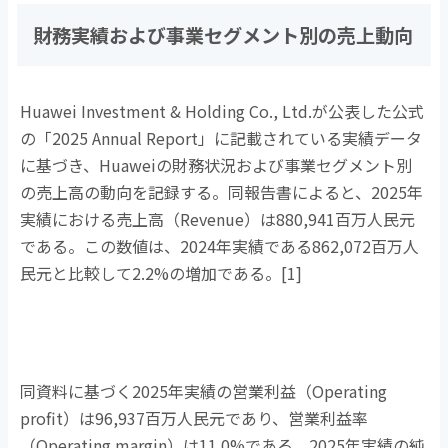
財務実績および事業セグメント別の売上動向
Huawei Investment & Holding Co., Ltd.が公表した公式
の「
2025 Annual Report
」に記載されている実績データ
に基づき、
Huawei
の財務状況および事業セグメント別
の売上高の動向を記録する。同報告書によると、
2025
年
実績における売上高（
Revenue
）は
880,941
百万人民元
である。この数値は、
2024
年実績である
862,072
百万人
民元と比較して
2.2%
の増加である。
[1]
同資料に基づく
2025
年実績の営業利益（
Operating
profit
）は
96,937
百万人民元であり、営業利益率
（
Operating margin
）は
11.0%
である。
2025
年実績の純