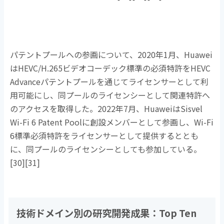
パテントプールへの参画について、
2020
年
1
月、
Huawei
は
HEVC/H.265
ビデオコーデック標準の必須特許を
HEVC
Advance
パテントプールを通じてライセンサーとして利
用可能にし、同プールのライセンシーとして関連特許へ
のアクセスを取得した。
2022
年
7
月、
Huawei
は
Sisvel
Wi-Fi 6 Patent Pool
に創設メンバーとして参画し、
Wi-Fi
6
標準必須特許をライセンサーとして提供するととも
に、同プールのライセンシーとしても参加している。
[30][31]
技術ドメイン別の研究開発成果：
Top Ten