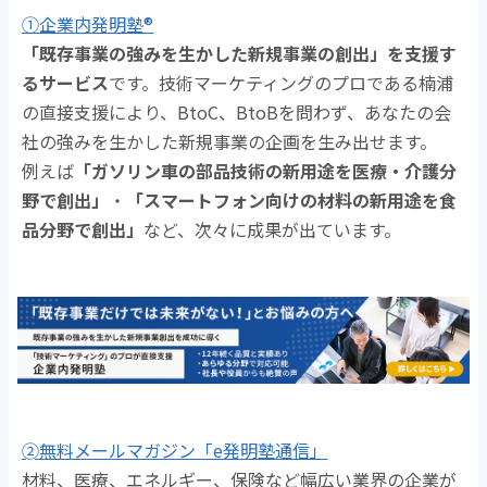
①企業内発明塾®
「既存事業の強みを生かした新規事業の創出」を支援す
るサービス
です。技術マーケティングのプロである楠浦
の直接支援により、BtoC、BtoBを問わず、あなたの会
社の強みを生かした新規事業の企画を生み出せます。
例えば
「ガソリン車の部品技術の新用途を医療・介護分
野で創出」
・
「スマートフォン向けの材料の新用途を食
品分野で創出」
など、次々に成果が出ています。
➁無料メールマガジン「e発明塾通信」
材料、医療、エネルギー、保険など幅広い業界の企業が