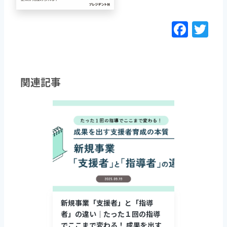
F
T
a
w
c
itt
e
er
関連記事
b
o
o
k
新規事業「支援者」と「指導
者」の違い｜たった１回の指導
でここまで変わる！ 成果を出す