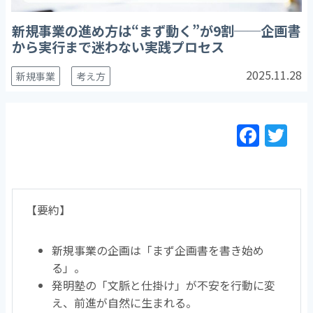
新規事業の進め方は“まず動く”が9割──企画書
から実行まで迷わない実践プロセス
2025.11.28
新規事業
考え方
F
T
a
w
c
itt
e
er
【要約】
b
o
新規事業の企画は「まず企画書を書き始め
o
る」。
k
発明塾の「文脈と仕掛け」が不安を行動に変
え、前進が自然に生まれる。