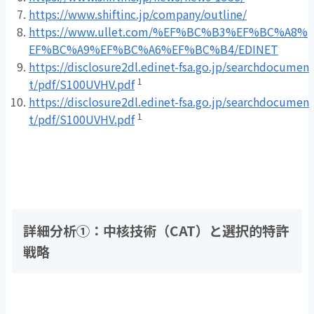
https://www.shiftinc.jp/company/outline/
https://www.ullet.com/%EF%BC%B3%EF%BC%A8%
EF%BC%A9%EF%BC%A6%EF%BC%B4/EDINET
https://disclosure2dl.edinet-fsa.go.jp/searchdocumen
1
t/pdf/S100UVHV.pdf
https://disclosure2dl.edinet-fsa.go.jp/searchdocumen
1
t/pdf/S100UVHV.pdf
詳細分析
①
：中核技術（
CAT
）と選択的特許
戦略