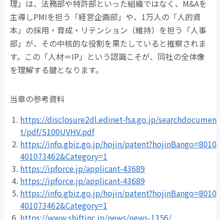
理」は、法務部や特許部といった組織ではなく、
M&A
を
主導し
PMI
を担う「経営企画部」や、
1
万人の「人的資
本」の採用・育成・リテンション（維持）を担う「人事
部」が、その中核的な役割を果たしていると推察されま
す。この「人材＝
IP
」という認識こそが、同社の全体像
を理解する鍵となります。
当章の参考資料
https://disclosure2dl.edinet-fsa.go.jp/searchdocumen
t/pdf/S100UVHV.pdf
https://info.gbiz.go.jp/hojin/patent?hojinBango=8010
401073462&Category=1
https://ipforce.jp/applicant-43689
https://ipforce.jp/applicant-43689
https://info.gbiz.go.jp/hojin/patent?hojinBango=8010
401073462&Category=1
https://www.shiftinc.jp/news/news-1356/