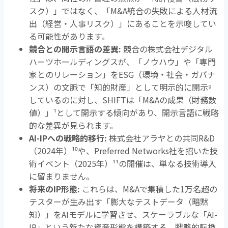
スク）」ではなく、「
M&A
統合の失敗による人材流
出（経営・人事リスク）」にあることを示唆してい
る可能性があります。
競合との開示言語の差異
:
競合の株式会社デジタル
ハーツホールディングスが、「ノウハウ」や「専門
家とのリレーション」を
ESG
（環境・社会・ガバナ
ンス）の文脈で「知的財産」として明示的に開示
⁹
しているのに対し、
SHIFT
は「
M&A
の成果（財務数
値）」
¹
として開示する傾向があり、開示言語に戦略
的な差異が見られます。
AI-IP
への戦略的移行
:
株式会社アラヤとの共同
R&D
（
2024
年）
¹⁰
や、
Preferred Networks
社を招いた技
術イベント（
2025
年）
¹¹
の開催は、単なる技術導入
に留まりません。
将来の
IP
形態
:
これらは、
M&A
で集積した
1
万名超の
テスターが生み出す「膨大なテストデータ（暗黙
知）」を
AI
モデルに学習させ、スケーラブルな「
AI-
IP
」という新たな資産形態を構築する、戦略的転換