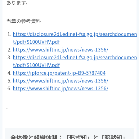
あります。
当章の参考資料
https://disclosure2dl.edinet-fsa.go.jp/searchdocumen
t/pdf/S100UVHV.pdf
https://www.shiftinc.jp/news/news-1356/
https://disclosure2dl.edinet-fsa.go.jp/searchdocumen
t/pdf/S100UVHV.pdf
https://ipforce.jp/patent-jp-B9-5787404
https://www.shiftinc.jp/news/news-1356/
https://www.shiftinc.jp/news/news-1356/
全体像と組織体制：「形式知」と「暗黙知」