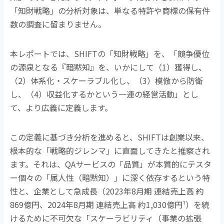
「知財戦略」の分析対象は、単なる特許や商標の保有件
数の調査に留まりません。
本レポートでは、
SHIFT
の「知財戦略」を、「競争優位
の源泉となる『暗黙知』を、いかにして（
1
）獲得し、
（
2
）体系化・スケーラブル化し、（
3
）模倣から防衛
し、（
4
）収益化するかという一連の経営活動」とし
て、より広義に定義します。
この定義に基づき分析を進めると、
SHIFT
は創業以来、
根本的な「戦略的ジレンマ」に直面してきたと推察され
ます。それは、
QA
サービスの「品質」が本質的にテスタ
ー個々の「属人性（暗黙知）」に深く依存するという特
性と、企業として急成長（
2023
年
8
月期 連結売上高 約
869
億円、
2024
年
8
月期 連結売上高 約
1,030
億円
¹
）を続
けるために不可欠な「スケーラビリティ（事業の拡張