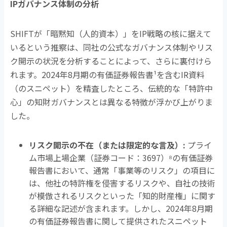
IP
ガバナンス体制の分析
SHIFTが「暗黙知（人的資本）」を
IP
戦略の核に据えて
いるという推察は、同社の公式なガバナンス体制やリス
ク開示の状況を分析することによって、さらに裏付けら
れます。
2024
年
8
月期の有価証券報告書
¹
を含む
IR
資料
（のスニペット）を精査したところ、伝統的な「特許中
心」の知財ガバナンスとは異なる特徴が浮かび上がりま
した。
リスク開示の不在（または限定的な言及）
:
プライ
ム市場上場企業（証券コード：
3697
）
⁸
の有価証券
報告書において、通常「事業等のリスク」の項目に
は、他社の特許権を侵害するリスクや、自社の技術
が模倣されるリスクといった「知的財産権」に関す
る詳細な記述が含まれます。しかし、
2024
年
8
月期
の有価証券報告書に関して提供されたスニペット