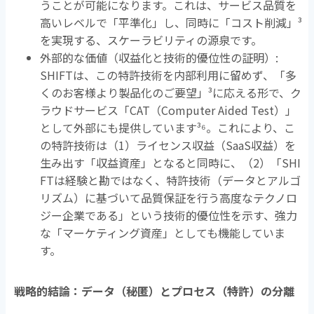
うことが可能になります。これは、サービス品質を
高いレベルで「平準化」し、同時に「コスト削減」
³
を実現する、スケーラビリティの源泉です。
外部的な価値（収益化と技術的優位性の証明）
:
SHIFTは、この特許技術を内部利用に留めず、「多
くのお客様より製品化のご要望」
³
に応える形で、ク
ラウドサービス「
CAT
（
Computer Aided Test
）」
として外部にも提供しています
³⁶
。これにより、こ
の特許技術は（
1
）ライセンス収益（
SaaS
収益）を
生み出す「収益資産」となると同時に、（
2
）「
SHI
FT
は経験と勘ではなく、特許技術（データとアルゴ
リズム）に基づいて品質保証を行う高度なテクノロ
ジー企業である」という技術的優位性を示す、強力
な「マーケティング資産」としても機能していま
す。
戦略的結論：データ（秘匿）とプロセス（特許）の分離