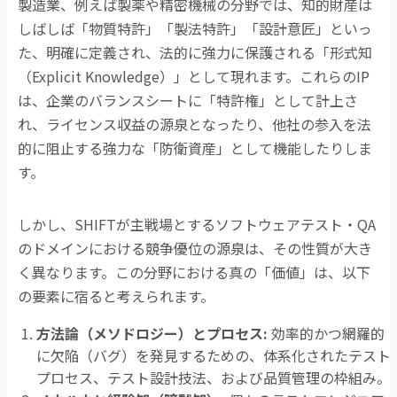
製造業、例えば製薬や精密機械の分野では、知的財産は
しばしば「物質特許」「製法特許」「設計意匠」といっ
た、明確に定義され、法的に強力に保護される「形式知
（
Explicit Knowledge
）」として現れます。これらの
IP
は、企業のバランスシートに「特許権」として計上さ
れ、ライセンス収益の源泉となったり、他社の参入を法
的に阻止する強力な「防衛資産」として機能したりしま
す。
しかし、
SHIFT
が主戦場とするソフトウェアテスト・
QA
のドメインにおける競争優位の源泉は、その性質が大き
く異なります。この分野における真の「価値」は、以下
の要素に宿ると考えられます。
方法論（メソドロジー）とプロセス
:
効率的かつ網羅的
に欠陥（バグ）を発見するための、体系化されたテスト
プロセス、テスト設計技法、および品質管理の枠組み。