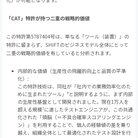
化）が可能となります。
「
CAT
」特許が持つ二重の戦略的価値
この特許第
5787404
号は、単なる「ツール（装置）」の
特許に留まらず、
SHIFT
のビジネスモデル全体にとって
二重の戦略的価値を有していると分析されます。
内部的な価値（生産性の飛躍的向上と品質の平準
化）
:
この特許技術は、同社が「社内での業務効率化のた
めに生まれたツール」
³
と説明するように、まず内部
の生産性基盤として開発されました。現在
1
万人を
超える規模
¹
に達したテストエンジニアが、この共通
化された「頭脳（＝不具合確率スコアリングエンジ
ン）」を利用することで、個人の経験値の差を乗り
越え、組織全体として最適化されたテスト設計を行