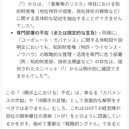
1
（
）からは、「事業等のリスク」項目における知
的財産権（他社特許の侵害、自社技術の模倣など）
に関する具体的な記述を抽出することができません
でした
⁹
。
専門部署の不在（または限定的な言及）
:
同様に、
「コーポレート・ガバナンス」に関する体制図や説
明文においても、知的財産権（特許・ライセンス・
ノウハウ）の戦略的な管理・活用を専門に担う部署
（例：知的財産部、技術法務室など）の存在は、提
1
供されたスニペット（
）からは明示的に確認でき
ませんでした
¹⁰
。
この「（開示上における）不在」は、単なる「ガバナン
スの欠如」や「
IR
開示の怠慢」として表面的な解釈をす
べきではありません。むしろ、これは
SHIFT
の経営陣が
自社の競争優位の源泉（＝
IP
）をどのように認識してい
るかを示す、極めて重要な「戦略的シグナル」であると