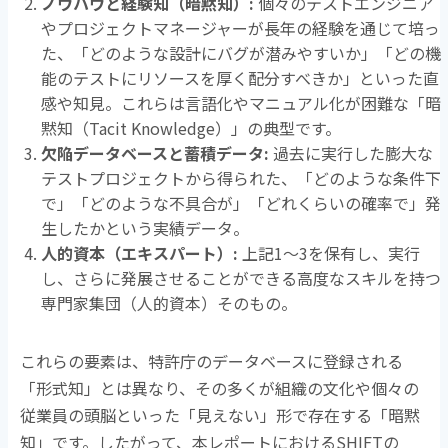
ノウハウと経験知（暗黙知）
:
個々のテストエンジニア
やプロジェクトマネージャーが長年の経験を通じて培っ
た、「どのような設計にバグが潜みやすいか」「どの機
能のテストにリソースを厚く配分すべきか」といった直
感や知見。これらは言語化やマニュアル化が困難な「暗
黙知（
Tacit Knowledge
）」の典型です。
欠陥データベースと蓄積データ
:
過去に実行した膨大な
テストプロジェクトから得られた、「どのような条件下
で」「どのような不具合が」「どれくらいの確率で」発
生したかという実績データ。
人的資本（エキスパート）
:
上記
1
〜
3
を保有し、実行
し、さらに発展させることができる高度なスキルを持つ
専門家集団（人的資本）そのもの。
これらの要素は、特許庁のデータベースに登録される
「形式知」とは異なり、その多くが組織の文化や個々の
従業員の頭脳といった「見えない」形で存在する「暗黙
知」です。したがって、本レポートにおける
SHIFT
の