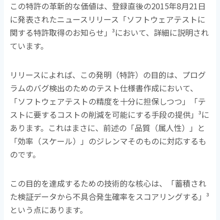
この特許の革新的な価値は、登録直後の
2015
年
8
月
21
日
に発表されたニュースリリース「ソフトウェアテストに
関する特許取得のお知らせ」
³
において、詳細に説明され
ています。
リリースによれば、この発明（特許）の目的は、プログ
ラムのバグ検出のためのテスト仕様書作成において、
「ソフトウェアテストの精度を十分に担保しつつ」「テ
ストに要するコストの削減を可能にする手段の提供」
³
に
あります。これはまさに、前述の「品質（属人性）」と
「効率（スケール）」のジレンマそのものに対応するも
のです。
この目的を達成するための技術的な核心は、「蓄積され
た検証データから不具合発生確率をスコアリングする」
³
という点にあります。