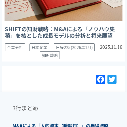
SHIFTの知財戦略：M&Aによる「ノウハウ集
積」を核とした成長モデルの分析と将来展望
2025.11.18
企業分析
日本企業
日経225(2026年1月)
知財戦略
F
T
a
w
c
itt
e
er
3行まとめ
b
o
M&Aによる「人的資本（暗黙知）」の獲得戦略