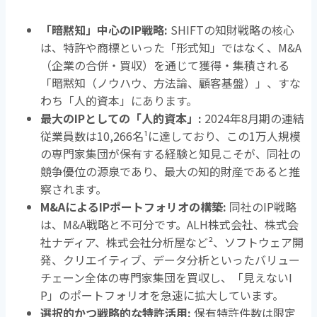
「暗黙知」中心の
IP
戦略
:
SHIFTの知財戦略の核心
は、特許や商標といった「形式知」ではなく、
M&A
（企業の合併・買収）を通じて獲得・集積される
「暗黙知（ノウハウ、方法論、顧客基盤）」、すな
わち「人的資本」にあります。
最大の
IP
としての「人的資本」
:
2024年
8
月期の連結
従業員数は
10,266
名
¹
に達しており、この
1
万人規模
の専門家集団が保有する経験と知見こそが、同社の
競争優位の源泉であり、最大の知的財産であると推
察されます。
M&A
による
IP
ポートフォリオの構築
:
同社の
IP
戦略
は、
M&A
戦略と不可分です。
ALH
株式会社、株式会
社ナディア、株式会社分析屋など
²
、ソフトウェア開
発、クリエイティブ、データ分析といったバリュー
チェーン全体の専門家集団を買収し、「見えない
I
P
」のポートフォリオを急速に拡大しています。
選択的かつ戦略的な特許活用
:
保有特許件数は限定