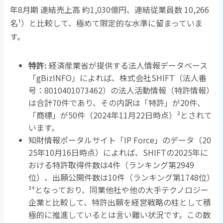
年
8
月期 連結売上高 約
1,030
億円、連結従業員数
10,266
名
¹
）と比較して、極めて限定的な水準に留まっていま
す。
特許
:
経済産業省が提供する法人情報データベース
「
gBizINFO
」によれば、株式会社
SHIFT
（法人番
号：
8010401073462
）の法人活動情報（特許情報）
は合計
70
件であり、その内訳は「特許」が
20
件、
「商標」が
50
件（
2024
年
11
月
22
日時点）
²
とされて
います。
知財情報ポータルサイト「
IP Force
」のデータ（
20
25
年
10
月
16
日時点）によれば、
SHIFT
の
2025
年に
おける特許取得件数は
4
件（ランキング第
2949
位）、出願公開件数は
10
件（ランキング第
1748
位）
³⁴
となっており、同業他社や他の大手テクノロジー
企業と比較して、特許出願を経営戦略の柱として積
極的に推進しているとは言い難い状況です。この数