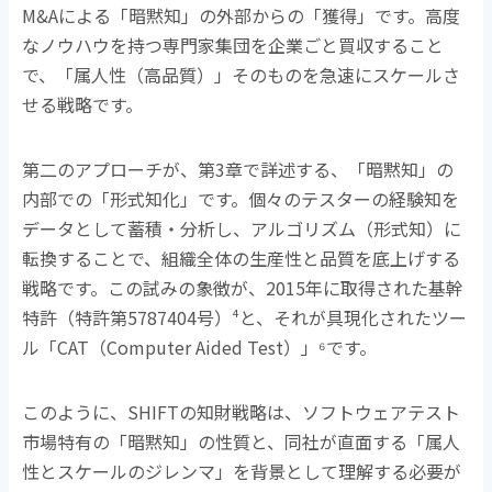
M&A
による「暗黙知」の外部からの「獲得」です。高度
なノウハウを持つ専門家集団を企業ごと買収すること
で、「属人性（高品質）」そのものを急速にスケールさ
せる戦略です。
第二のアプローチが、第
3
章で詳述する、「暗黙知」の
内部での「形式知化」です。個々のテスターの経験知を
データとして蓄積・分析し、アルゴリズム（形式知）に
転換することで、組織全体の生産性と品質を底上げする
戦略です。この試みの象徴が、
2015
年に取得された基幹
特許（特許第
5787404
号）
⁴
と、それが具現化されたツー
ル「
CAT
（
Computer Aided Test
）」
⁶
です。
このように、
SHIFT
の知財戦略は、ソフトウェアテスト
市場特有の「暗黙知」の性質と、同社が直面する「属人
性とスケールのジレンマ」を背景として理解する必要が