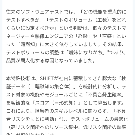
従来のソフトウェアテストでは、「どの機能を重点的に
テストすべきか」「テストのボリューム（工数）をどれ
くらいに設定すべきか」という判断は、個々のテストマ
ネージャーや熟練エンジニアの「経験」や「直感」とい
った「暗黙知」に大きく依存していました。その結果、
テストボリュームの調整は「曖昧になりがち」
³
であり、
品質が属人化する原因となっていました。
本特許技術は、
SHIFT
が社内に蓄積してきた膨大な「検
証データ（＝暗黙知の集合体）」を統計的に分析し、テ
スト対象の機能やモジュールごとに「不具合発生確率」
を客観的な「スコア（＝形式知）」として算出します。
これにより、担当者のスキルレベルに関わらず、「不具
合リスクをもとに判断」
³
し、テストボリュームの最適化
（高リスク箇所へのリソース集中、低リスク箇所の効率