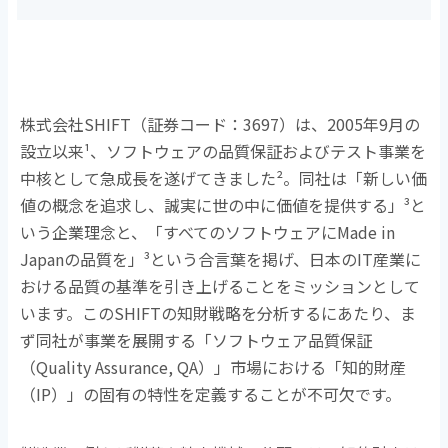
株式会社
SHIFT
（証券コード：
3697
）は、
2005
年
9
月の
設立以来
¹
、ソフトウェアの品質保証およびテスト事業を
中核として急成長を遂げてきました
²
。同社は「新しい価
値の概念を追求し、誠実に世の中に価値を提供する」
³
と
いう企業理念と、「すべてのソフトウェアに
Made in
Japan
の品質を」
³
という合言葉を掲げ、日本の
IT
産業に
おける品質の基準を引き上げることをミッションとして
います。この
SHIFT
の知財戦略を分析するにあたり、ま
ず同社が事業を展開する「ソフトウェア品質保証
（
Quality Assurance, QA
）」市場における「知的財産
（
IP
）」の固有の特性を定義することが不可欠です。