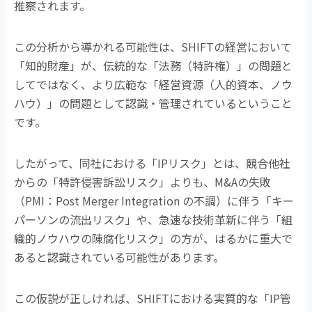
推察されます。
この分析から導かれる可能性は、
SHIFT
の経営において
「知的財産」が、伝統的な「法務（特許権）」の問題と
してではなく、より広範な「経営資源（人的資本、ノウ
ハウ）」の問題として認識・管理されているということ
です。
したがって、同社における「
IP
リスク」とは、競合他社
からの「特許侵害訴訟リスク」よりも、
M&A
の失敗
（
PMI
：
Post Merger Integration
の不調）に伴う「キー
パーソンの流出リスク」や、急速な技術革新に伴う「組
織的ノウハウの陳腐化リスク」の方が、はるかに重大で
あると認識されている可能性があります。
この仮説が正しければ、
SHIFT
における実質的な「
IP
管