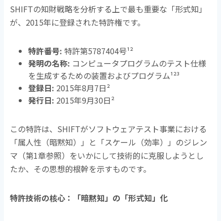
SHIFTの知財戦略を分析する上で最も重要な「形式知」
が、
2015
年に登録された特許権です。
特許番号
:
特許第
5787404
号
¹²
発明の名称
:
コンピュータプログラムのテスト仕様
を生成するための装置およびプログラム
¹²³
登録日
:
2015年
8
月
7
日
²
発行日
:
2015年
9
月
30
日
²
この特許は、
SHIFT
がソフトウェアテスト事業における
「属人性（暗黙知）」と「スケール（効率）」のジレン
マ（第
1
章参照）をいかにして技術的に克服しようとし
たか、その思想的根幹を示すものです。
特許技術の核心：「暗黙知」の「形式知」化