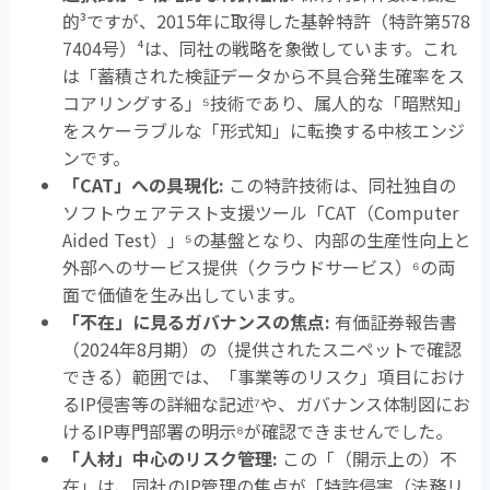
的
³
ですが、
2015
年に取得した基幹特許（特許第
578
7404
号）
⁴
は、同社の戦略を象徴しています。これ
は「蓄積された検証データから不具合発生確率をス
コアリングする」
⁵
技術であり、属人的な「暗黙知」
をスケーラブルな「形式知」に転換する中核エンジ
ンです。
「
CAT
」への具現化
:
この特許技術は、同社独自の
ソフトウェアテスト支援ツール「
CAT
（
Computer
Aided Test
）」
⁵
の基盤となり、内部の生産性向上と
外部へのサービス提供（クラウドサービス）
⁶
の両
面で価値を生み出しています。
「不在」に見るガバナンスの焦点
:
有価証券報告書
（
2024
年
8
月期）の（提供されたスニペットで確認
できる）範囲では、「事業等のリスク」項目におけ
る
IP
侵害等の詳細な記述
⁷
や、ガバナンス体制図にお
ける
IP
専門部署の明示
⁸
が確認できませんでした。
「人材」中心のリスク管理
:
この「（開示上の）不
在」は、同社の
IP
管理の焦点が「特許侵害（法務リ