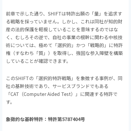
前章で示した通り、
SHIFT
は特許出願の「量」を追求す
る戦略を採っていません。しかし、これは同社が知的財
産の法的保護を軽視していることを意味するのではな
く、むしろその逆で、自社の事業の根幹に関わる中核技
術については、極めて「選択的」かつ「戦略的」に特許
権（すなわち「質」）を取得し、強固な参入障壁を構築
していることが確認できます。
この
SHIFT
の「選択的特許戦略」を象徴する事例が、同
社の基幹技術であり、サービスブランドでもある
「
CAT
（
Computer Aided Test
）」に関連する特許で
す。
象徴的な基幹特許：特許第
5787404
号