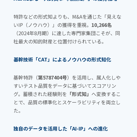
o
k
特許などの形式知よりも、M&Aを通じた「見えな
いIP（ノウハウ）」の獲得を重視。
10,266名
（2024年8月期）に達した専門家集団こそが、同
社最大の知的財産と位置付けられている。
基幹技術「CAT」によるノウハウの形式知化
基幹特許（
第5787404号
）を活用し、属人化しや
すいテスト品質をデータに基づいてスコアリン
グ。蓄積された経験則を
「形式知」
へ変換するこ
とで、品質の標準化とスケーラビリティを両立し
た。
独自のデータを活用した「AI-IP」への進化