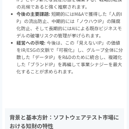
の兆候であると強く推察されます。
今後の主要課題
:
短期的には
M&A
で獲得した「人的
I
P
」の流出防止、中期的には「ノウハウ
IP
」の陳腐
化防止、そして長期的には
AI
による既存ビジネスモ
デルの破壊リスクの管理が挙げられます。
経営への示唆
:
今後は、この「見えない
IP
」の価値
を
IR/ESG
の文脈で「可視化」し、グループ全体に分
散した「データ
IP
」を
R&D
のために統合し、複雑化
した「ブランド
IP
」を再編して事業シナジーを最大
化することが求められます。
背景と基本方針：ソフトウェアテスト市場に
おける知財の特性