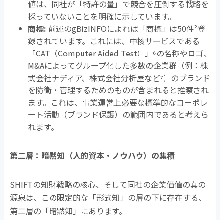
値は、同社が「特許の量」で競合を圧倒する戦略を
採っていないことを明確に示しています。
商標
:
前述の
gBizINFO
によれば「商標」は
50
件
²
登
録されています。これには、中核サービスである
「
CAT
（
Computer Aided Test
）」
⁶
の名称やロゴ、
M&A
によってグループ化した多数の企業群（例：株
式会社ナディア、株式会社分析屋など
⁷
）のブランド
を防衛・管理するためのものが含まれると推察され
ます。これは、事業運営上必要な標準的なコーポレ
ート活動（ブランド保護）の範囲内であると考えら
れます。
第二層：暗黙知（人的資本・ノウハウ）の集積
SHIFTの知財戦略の核心、そして同社の企業価値の真の
源泉は、この限定的な「形式知」の層の下に存在する、
第二層の「暗黙知」にあります。