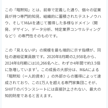
この「暗黙知」とは、前章で定義した通り、個々の従業
員が持つ専門的知見、組織的に蓄積されたテストノウハ
ウ、そして
M&A
を通じて獲得した多様なドメイン（開
発、デザイン、データ分析、特定業界コンサルティング
など
⁷
）の専門性そのものです。
この「見えない
IP
」の規模を最も端的に示す指標が、同
社の連結従業員数です。
2020
年
8
月期の
2,958
名から、
2024
年
8
月期には
10,266
名へと、わずか
4
年間で約
3.5
倍
に急増しています
¹
。この成長の大部分は、
M&A
による
「暗黙知（＝人的資本）」の外部からの獲得によって達
成されており、この
1
万人を超える専門家集団こそが、
SHIFT
のバランスシートには直接計上されない、最大の
知的財産であると言えます。