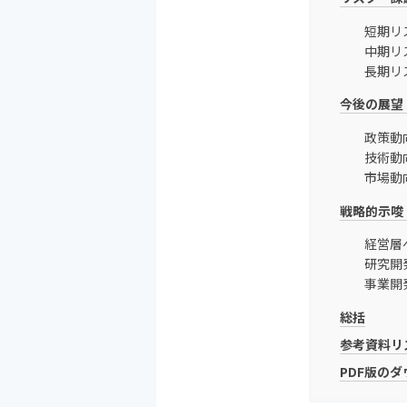
短期リ
中期リ
長期リ
今後の展望
政策動
技術動
市場動
戦略的示唆
経営層
研究開
事業開発
総括
参考資料リ
PDF版の