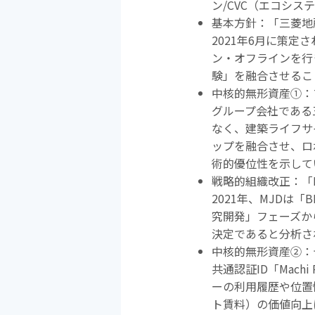
ン
/CVC
（エコシステ
基本方針：「三菱地
2021年
6
月に策定さ
ン・オフラインを行
験」を融合させるこ
中核的無形資産
①
：
グループ会社である
なく、建築ライフサ
ップを融合させ、ロ
術的優位性を示して
戦略的組織改正：「
2021年、
MJD
は「
B
究開発」フェーズか
決定であると分析さ
中核的無形資産
②
：
共通認証
ID
「
Machi 
ーの利用履歴や位置
ト賃料）の価値向上