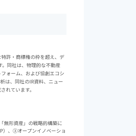
な特許・商標権の枠を超え、デ
す。同社は、物理的な不動産
トフォーム、および協創エコシ
分析は、同社の
IR
資料、ニュー
成されています。
「無形資産」の戦略的構築に
IP
）、
③
オープンイノベーショ