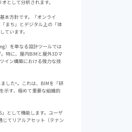
リオとして分析されます。
基本方針です。「オンライ
な「まち」とデジタル上の「体
しています。
ing
）を単なる設計ツールでは
²
。特に、屋内
BIM
と屋外
3D
マ
ツイン構築における強力な技
しました
⁶
。これは、
BIM
を「研
を示す、極めて重要な組織的
S
」として機能します。ユーザ
通じてリアルアセット（テナン
。