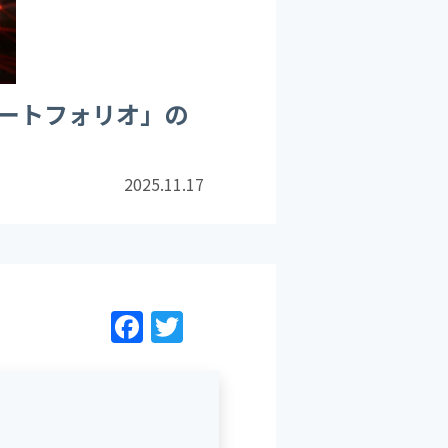
ートフォリオ」の
2025.11.17
F
T
a
w
c
itt
e
er