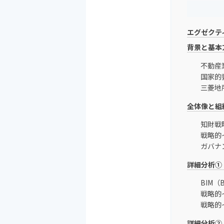
エグゼクテ
背景と基本
不動産
国家的
三菱地
全体像と組
知財戦
戦略的
ガバナ
詳細分析①
BIM（B
戦略的
戦略的イ
詳細分析②：