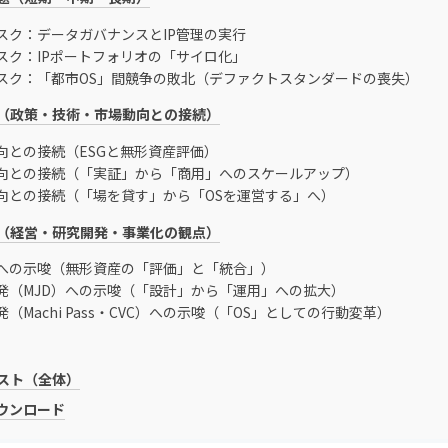
スク：データガバナンスとIP管理の実行
スク：IPポートフォリオの「サイロ化」
スク：「都市OS」間競争の敗北（デファクトスタンダードの喪失）
（政策・技術・市場動向との接続）
向との接続（ESGと無形資産評価）
向との接続（「実証」から「商用」へのスケールアップ）
向との接続（「場を貸す」から「OSを運営する」へ）
（経営・研究開発・事業化の観点）
への示唆（無形資産の「評価」と「統合」）
発（MJD）への示唆（「設計」から「運用」への拡大）
（Machi Pass・CVC）への示唆（「OS」としての行動変革）
スト（全体）
ダウンロード