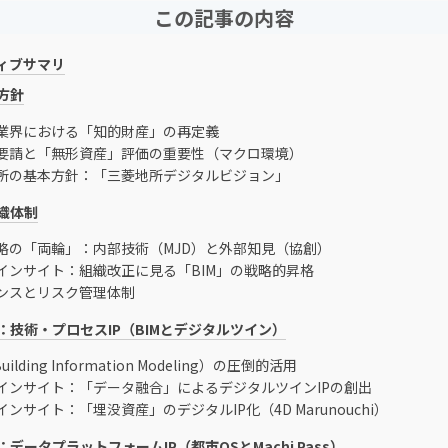
この記事の内容
ィブサマリ
方針
業界における「知的財産」の再定義
要請と「無形資産」評価の重要性（マクロ環境）
所の基本方針：「三菱地所デジタルビジョン」
織体制
略の「両輪」：内部技術（MJD）と外部知見（協創）
インサイト：組織改正に見る「BIM」の戦略的昇格
ンスとリスク管理体制
：技術・プロセスIP（BIMとデジタルツイン）
uilding Information Modeling）の圧倒的活用
インサイト：「データ融合」によるデジタルツインIPの創出
ンサイト：「埋没資産」のデジタルIP化（4D Marunouchi）
データプラットフォームIP（都市OSとMachi Pass）