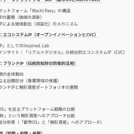
ットフォーム「Machi Pass」の構造
IPの蓄積（価値の源泉）
IPによる価値創出（収益化）のメカニズム
：エコシステムIP（オープンイノベーションとCVC）
」としてのInspired. Lab
インサイト：「リアル×デジタル」の統合的エコシステムIP（CVC）
：ブランドIP（伝統的知財の防衛的活用）
願の全体動向
なる出願区分（事業領域の保護）
ランドIPと無形資産ポートフォリオの連関
OS」を巡るプラットフォーム戦略の比較
人財」という無形資産へのアプローチ比較
較分析表（「都市OS」と「無形資産」へのアプローチ）
題（短期・中期・長期）