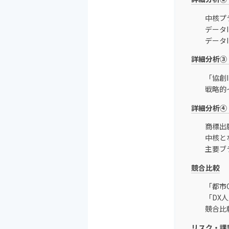
中核プラ
データ
データ
詳細分析③
「協創IP
戦略的
詳細分析④
商標出
中核と
主要ブ
競合比較
「都市
「DX
競合比
リスク・課