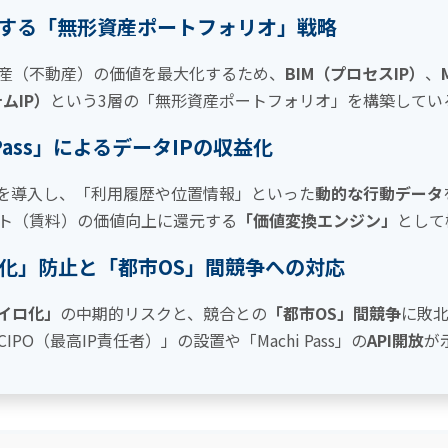
する「無形資産ポートフォリオ」戦略
産（不動産）の価値を最大化するため、
BIM（プロセスIP）
、
ムIP）
という3層の「無形資産ポートフォリオ」を構築してい
 Pass」によるデータIPの収益化
ass」を導入し、「利用履歴や位置情報」といった
動的な行動データ
ト（賃料）の価値向上に還元する
「価値変換エンジン」
として
ロ化」防止と「都市OS」間競争への対応
イロ化」
の中期的リスクと、競合との
「都市OS」間競争
に敗
PO（最高IP責任者）」の設置や「Machi Pass」の
API開放
が