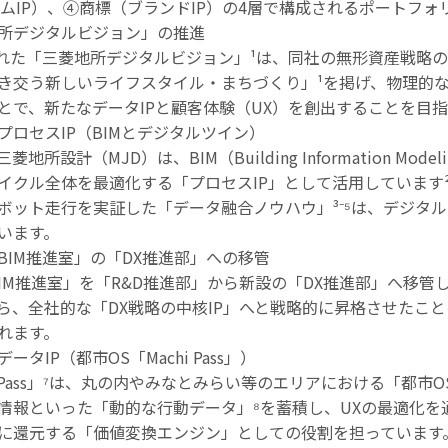
ム
IP
）、
④
商標（ブランド
IP
）の
4
層で構成されるポートフォ
所デジタルビジョン」の推進
れた「三菱地所デジタルビジョン」
¹
は、同社の無形資産戦略の
き交う新しいライフスタイル・まちづくり」
¹
を掲げ、物理的
とで、新たなデータ
IP
と顧客体験（
UX
）を創出することを目指
プロセス
IP
（
BIM
とデジタルツイン）
三菱地所設計（
MJD
）は、
BIM
（
Building Information Model
イクル全体を最適化する「プロセス
IP
」として活用しています
ボット走行を実証した「データ融合ノウハウ」
³⁻⁵
は、デジタル
います。
BIM
推進室」の「
DX
推進部」への移管
IM
推進室」を「
R&D
推進部」から新設の「
DX
推進部」へ移管
ら、全社的な「
DX
戦略の中核
IP
」へと戦略的に昇格させたこと
れます。
データ
IP
（都市
OS
「
Machi Pass
」）
Pass
」
⁷
は、丸の内やみなとみらい等のエリアにおける「都市
O
情報といった「動的な行動データ」
⁸
を蓄積し、
UX
の最適化を
に還元する「価値変換エンジン」としての役割を担っています