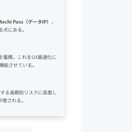
b
o
o
Machi Pass（データIP）
、
k
る点にある。
を蓄積。これをUX最適化に
機能させている。
北する長期的リスクに直面し
示唆される。