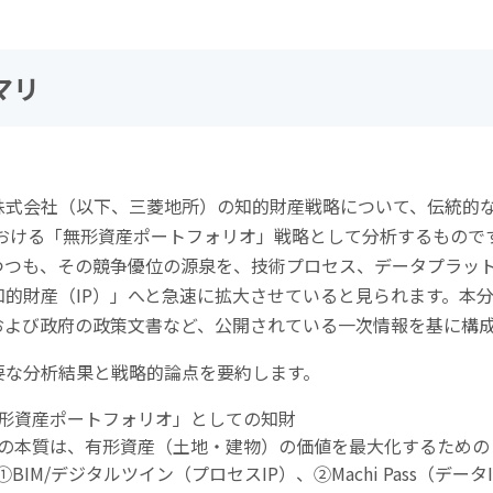
マリ
株式会社（以下、三菱地所）の知的財産戦略について、伝統的
おける「無形資産ポートフォリオ」戦略として分析するもので
つつも、その競争優位の源泉を、技術プロセス、データプラッ
知的財産（
IP
）」へと急速に拡大させていると見られます。本
および政府の政策文書など、公開されている一次情報を基に構
要な分析結果と戦略的論点を要約します。
形資産ポートフォリオ」としての知財
の本質は、有形資産（土地・建物）の価値を最大化するための
①BIM/
デジタルツイン（プロセス
IP
）、
②Machi Pass
（データ