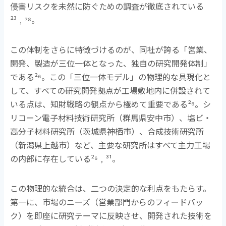
侵害リスクを未然に防ぐための調査が徹底されている
²³
﹐
⁷⁸
。
この体制をさらに特徴づけるのが、同社が誇る「営業、
開発、製造が三位一体となった、独自の研究開発体制」
である
²⁶
。この「三位一体モデル」の物理的な具現化と
して、すべての研究開発拠点が工場敷地内に併設されて
いる点は、知財戦略の観点から極めて重要である
²⁶
。シ
リコーン電子材料技術研究所（群馬県安中市）、塩ビ・
高分子材料研究所（茨城県神栖市）、合成技術研究所
（新潟県上越市）など、主要な研究所はすべて主力工場
の内部に存在している
²⁶
﹐
³¹
。
この物理的な統合は、二つの決定的な利点をもたらす。
第一に、市場のニーズ（営業部門からのフィードバッ
ク）を即座に研究テーマに反映させ、開発された技術を