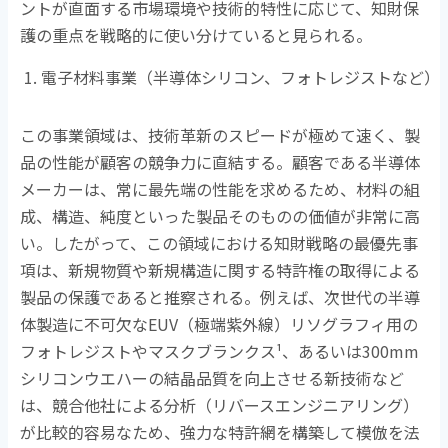
ントが直面する市場環境や技術的特性に応じて、知財保
護の重点を戦略的に使い分けていると見られる。
電子材料事業（半導体シリコン、フォトレジストなど）
この事業領域は、技術革新のスピードが極めて速く、製
品の性能が顧客の競争力に直結する。顧客である半導体
メーカーは、常に最先端の性能を求めるため、材料の組
成、構造、純度といった製品そのものの価値が非常に高
い。したがって、この領域における知財戦略の最優先事
項は、新規物質や新規構造に関する特許権の取得による
製品の保護であると推察される。例えば、次世代の半導
体製造に不可欠な
EUV
（極端紫外線）リソグラフィ用の
フォトレジストやマスクブランクス
¹
、あるいは
300mm
シリコンウエハーの結晶品質を向上させる新技術など
は、競合他社による分析（リバースエンジニアリング）
が比較的容易なため、強力な特許網を構築して模倣を法