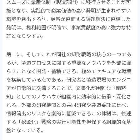
スムーズに量産体制（製造部門）に移行させることが可
能となり、実践的で商業価値の高い発明が生まれやすい
環境を創出する
²⁶
。顧客が直面する課題解決に直結した
発明は、権利範囲が明確で、事業貢献度の高い強力な特
許となりやすい。
第二に、そしてこれが同社の知財戦略の核心の一つであ
るが、製造プロセスに関する重要なノウハウを外部に漏
らすことなく開発・蓄積できる、極めてセキュアな環境
を構築している点である。研究者と製造現場のエンジニ
アが日常的に交流することで、文書化が困難な「暗黙
知」としてのノウハウが組織内に効率的に伝承・深化さ
れる。外部の研究機関との共同研究や製造委託に比べ、
情報流出のリスクを劇的に低減できるこの体制は、後述
する「秘匿化」戦略の実行可能性を担保する組織的な基
盤となっている。