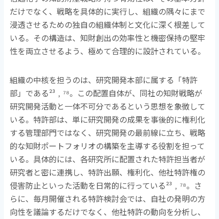
だけでなく、戦略を具体的に実行し、組織の隅々にまで
浸透させるための独自の組織体制と文化に深く根差して
いる。その構造は、知財創出の効率性と機密保持の堅牢
性を両立させるよう、極めて合理的に設計されている。
組織の中核を担うのは、研究開発本部に属する「特許
部」である
²³
﹐
⁷⁸
。この配置自体が、同社の知財戦略が
研究開発活動と一体不可分であるという思想を象徴して
いる。特許部は、単に研究開発の成果を事後的に権利化
する管理部門ではなく、研究開発の最前線に立ち、戦略
的な知財ポートフォリオの構築を主導する役割を担って
いる。具体的には、各研究所に配置された特許担当者が
研究者と密に連携し、特許出願、権利化、他社特許権の
侵害防止といった活動を日常的に行っている
²³
﹐
⁷⁸
。さ
らに、毎月開催される特許検討会では、自社の発明の方
向性を議論するだけでなく、他社特許の動向を分析し、