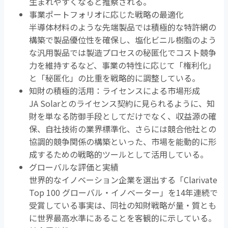
生まれやすくなると推察される。
事業ポートフォリオに応じた戦略の最適化
半導体材料のような先端製品では積極的な特許網の
構築で製品優位性を確保し、塩化ビニル樹脂のよう
な汎用製品では製造プロセスの秘匿化でコスト競争
力を維持するなど、事業の特性に応じて「権利化」
と「秘匿化」の比重を戦略的に調整している。
知財の積極的活用：ライセンスによる市場形成
JA Solarとのライセンス契約に見られるように、知
財を単なる防御手段としてだけでなく、収益源の確
保、自社技術の業界標準化、さらには競合他社との
協調的競争関係の構築といった、市場を能動的に形
成するための戦略的ツールとして活用している。
グローバルな評価と実績
世界的なイノベーション企業を選出する「
Clarivate
Top 100
グローバル・イノベーター」を
14
年連続で
受賞している事実は、同社の知財戦略が量・質とも
に世界最高水準にあることを客観的に示している。