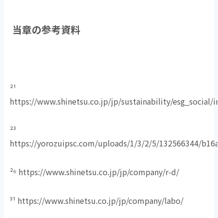
当章の参考資料
²¹
https://www.shinetsu.co.jp/jp/sustainability/esg_social/
²³
https://yorozuipsc.com/uploads/1/3/2/5/132566344/b1
²⁶ https://www.shinetsu.co.jp/jp/company/r-d/
³¹ https://www.shinetsu.co.jp/jp/company/labo/