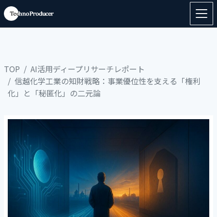
TOP
AI活用ディープリサーチレポート
信越化学工業の知財戦略：事業優位性を支える「権利
化」と「秘匿化」の二元論