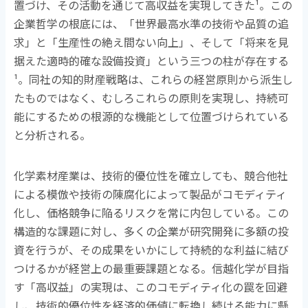
置づけ、その活動を通じて高収益を実現してきた
¹
。この
企業哲学の根底には、「世界最高水準の技術や品質の追
求」と「生産性の絶え間ない向上」、そして「将来を見
据えた適時的確な設備投資」という三つの柱が存在する
¹
。同社の知的財産戦略は、これらの経営原則から派生し
たものではなく、むしろこれらの原則を実現し、持続可
能にするための根源的な機能として位置づけられている
と分析される。
化学素材産業は、技術的優位性を確立しても、競合他社
による模倣や技術の陳腐化によって製品がコモディティ
化し、価格競争に陥るリスクを常に内包している。この
構造的な課題に対し、多くの企業が研究開発に多額の投
資を行うが、その成果をいかにして持続的な利益に結び
つけるかが経営上の最重要課題となる。信越化学が目指
す「高収益」の実現は、このコモディティ化の罠を回避
し、技術的優位性を経済的価値に転換し続ける能力に懸