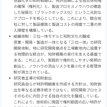
信越化学の知財戦略は、特許出願による独占排他権
の確保（権利化）と、製造プロセスノウハウの徹底
した秘匿化（ブラックボックス化）という二元的な
アプローチを核心としている。これにより、競合他
社に対して製品模倣と製造コストの両面で二重の参
入障壁を構築している。
組織体制：三位一体モデルと知財文化の醸成
営業・開発・製造が一体となる「三位一体」の研究
開発体制、特に研究開発拠点を工場敷地内に設置す
る物理的な統合が、知財戦略の実行を支える基盤で
ある。これにより、実践的で権利化しやすい発明の
創出と、ノウハウの流出リスクを最小化する管理体
制が両立されている。
研究者主導の知財創出
研究員自らが特許明細書を作成する方針は、知財創
出を単なる法務手続きではなく、研究開発プロセス
そのものに内包させる独自の文化を醸成している。
これにより、技術的に強固で権利範囲の広い特許が