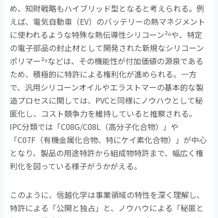
め、知財戦略もハイブリッド型となると考えられる。例
えば、電気自動車（
EV
）のバッテリーの熱マネジメント
に使われるような特殊な熱伝導性シリコーン
²⁸
や、特定
の電子部品の封止材として開発された新規なシリコーン
ポリマー
²⁹
などは、その機能性が付加価値の源泉である
ため、積極的に特許による権利化が進められる。一方
で、汎用シリコーンオイルやエラストマーの基本的な製
造プロセスに関しては、
PVC
と同様にノウハウとして秘
匿化し、コスト競争力を維持していると推察される。
IPC
分類では「
C08G/C08L
（高分子化合物）」や
「
C07F
（有機金属化合物、特にケイ素化合物）」が中心
となり、製品の用途特許から組成物特許まで、幅広く権
利化を図っている様子がうかがえる。
このように、信越化学は事業領域の特性を深く理解し、
特許による「公開と独占」と、ノウハウによる「秘匿と