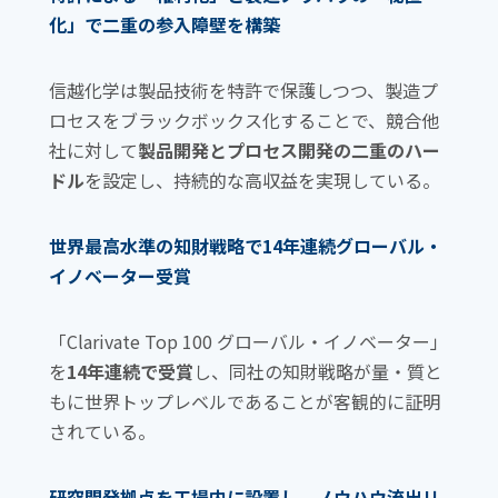
o
化」で二重の参入障壁を構築
k
信越化学は製品技術を特許で保護しつつ、製造プ
ロセスをブラックボックス化することで、競合他
社に対して
製品開発とプロセス開発の二重のハー
ドル
を設定し、持続的な高収益を実現している。
世界最高水準の知財戦略で14年連続グローバル・
イノベーター受賞
「Clarivate Top 100 グローバル・イノベーター」
を
14年連続で受賞
し、同社の知財戦略が量・質と
もに世界トップレベルであることが客観的に証明
されている。
研究開発拠点を工場内に設置し、ノウハウ流出リ