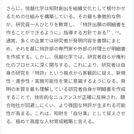
さらに、信越化学は知財創出を組織文化として根付かせ
るための仕組みを構築している。その最も象徴的な例
が、研究員一人ひとりを教育し、「特許出願の明細書を
作ることができるように」指導する方針である
²¹
﹐
⁷⁹
。
通常、多くの企業では研究者が発明内容を書類にまと
め、それを基に特許部の専門家や外部の弁理士が明細書
を作成する。しかし、信越化学では、研究者自らが権利
化のプロセスに深く関与する。これにより、研究者は自
身の研究を「特許」という視点から客観的に捉え、新規
性・進歩性・実施可能性を常に意識するようになる。発
明の本質を最も理解している研究者自身が明細書を作成
することで、技術的なニュアンスが正確に反映され、競
合他社が回避しにくい、より強固な特許が生まれる可能
性が高まる。これは、知財を「自分事」として捉えさせ
る、極めて高度な人材育成戦略と言える。