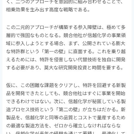
く、二つのアプローチを意図的に組み合わせることで、
相乗効果を生み出す高度な戦略である。
この二元的アプローチが構築する参入障壁は、極めて多
層的で強固なものとなる。競合他社が信越化学の事業領
域に参入しようとする場合、まず、公開されている膨大
な特許群という「第一の壁」に直面する。これを乗り越
えるためには、特許を侵害しない代替技術を独自に開発
する必要があり、莫大な研究開発投資と時間を要する。
仮に、この困難な課題をクリアし、特許を回避する新製
品を開発できたとしても、競合他社はすぐに事業を開始
できるわけではない。次に、信越化学が秘匿している製
造プロセス技術という「第二の壁」が立ちはだかる。新
製品を、信越化学と同等の品質とコストで量産するため
の最適な製造方法を、ゼロから確立しなければならな
い。信越化学が長年の経験を通じて蓄積し、最適化して