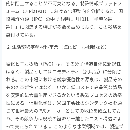
的に阻止することが不可欠となる。特許情報プラットフ
ォーム（
J-PlatPat
）における出願動向を分析すると、国
際特許分類（
IPC
）の中でも特に「
H01L
（半導体装
置）」に関連する特許が多数を占めており、この戦略を
裏付けている。
生活環境基盤材料事業（塩化ビニル樹脂など）
塩化ビニル樹脂（
PVC
）は、その分子構造自体に新規性
はなく、製品としてはコモディティ（汎用品）に分類さ
れる。この市場における競争優位性の源泉は、製品その
ものの革新性ではなく、いかに低コストで高品質な製品
を安定的に大量生産できるかという製造プロセスの効率
性にある。信越化学は、米国子会社のシンテック社を通
じて世界最大の
PVC
メーカーとしての地位を確立してお
り、その競争力は規模の経済と卓越したコスト構造によ
って支えられている
¹
。このような事業領域では、製造プ