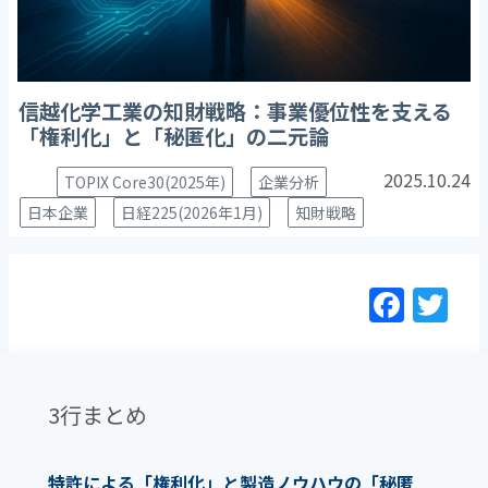
信越化学工業の知財戦略：事業優位性を支える
「権利化」と「秘匿化」の二元論
2025.10.24
TOPIX Core30(2025年)
企業分析
日本企業
日経225(2026年1月)
知財戦略
F
T
a
w
c
itt
e
er
3行まとめ
b
o
特許による「権利化」と製造ノウハウの「秘匿