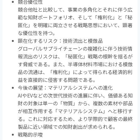
競合優位性
競合他社と比較して、事業の多角化とそれに伴う広
範な知財ポートフォリオ、そして「権利化」と「秘
匿化」を明確に両立させる戦略思想において、顕著
な優位性を持つ。
顕在化するリスク：技術流出と模倣品
グローバルサプライチェーンの複雑化に伴う技術情
報流出のリスクは、「秘匿化」戦略の根幹を揺るが
す脅威である。また、半導体材料市場における模倣
品の流通は、「権利化」によって得られる経済的利
益を直接的に侵害する問題である。
今後の展望：マテリアルシステムへの進化
AIや
EV
などの次世代技術の進展に伴い、価値ある知
財の対象は単一の「物質」から、複数の素材や部品
が相互作用する「マテリアルシステム」へと移行す
る。これに対応するため、より学際的で顧客の最終
製品に近い領域での知財創出が求められる。
戦略的示唆