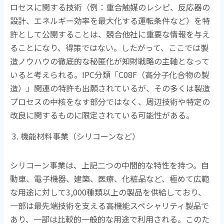
ロセスに関する技術（例：重合触媒のレシピ、反応器の
設計、エネルギー効率を最大化する運転条件など）を特
許として公開することは、競合他社に重要な情報を与え
ることになり、得策ではない。したがって、ここでは製
造ノウハウの徹底的な秘匿化が知財戦略の主軸となって
いると考えられる。
IPC
分類「
C08F
（高分子化合物の製
造）」関連の特許も出願されているが、その多くは製造
プロセスの中核をなす部分ではなく、周辺技術や特定の
改良に関するものに限定されている可能性がある。
機能材料事業（シリコーンなど）
シリコーン事業は、上記二つの中間的な特性を持つ。自
動車、電子機器、建築、医療、化粧品など、極めて広範
な用途に対して
3,000
種類以上の製品を供給しており、
一部は最先端技術を支える高機能スペシャリティ製品で
あり、一部は比較的一般的な用途で利用される。このた