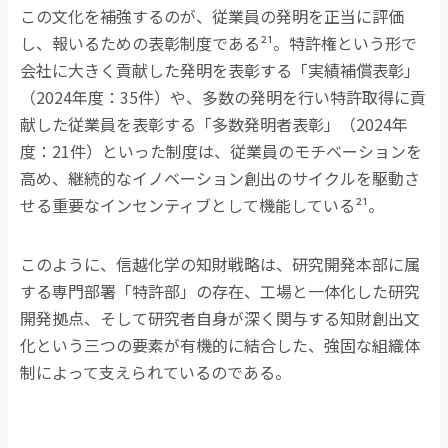
この文化を補強するのが、従業員の発明を正当に評価
し、報いるための表彰制度である
²¹
。特許権という形で
会社に大きく貢献した発明を表彰する「実績補償表彰」
（
2024
年度：
35
件）や、多数の発明を行い特許取得に貢
献した従業員を表彰する「多数発明者表彰」（
2024
年
度：
21
件）といった制度は、従業員のモチベーションを
高め、継続的なイノベーション創出のサイクルを駆動さ
せる重要なインセンティブとして機能している
²¹
。
このように、信越化学の知財戦略は、研究開発本部に属
する専門部署「特許部」の存在、工場と一体化した研究
開発拠点、そして研究者自身が深く関与する知財創出文
化という三つの要素が有機的に結合した、強固な組織体
制によって支えられているのである。