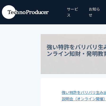
サービ
お知ら
ス
せ
強い特許をバリバリ生
ンライン知財・発明教
強い特許をバリバリ生み
説明会（オンライン開催