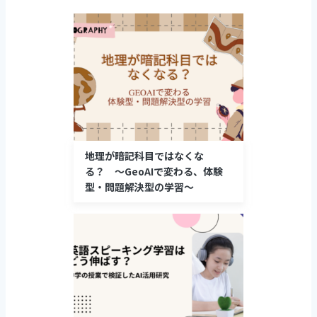
o
o
k
地理が暗記科目ではなくな
る？ 〜GeoAIで変わる、体験
型・問題解決型の学習〜