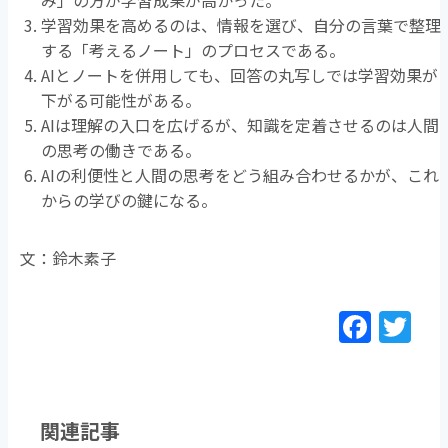
学習効果を高めるのは、情報を選び、自分の言葉で整理
する「考えるノート」のプロセスである。
AIとノートを併用しても、回答の丸写しでは学習効果が
下がる可能性がある。
AIは理解の入口を広げるが、知識を定着させるのは人間
の思考の働きである。
AIの利便性と人間の思考をどう組み合わせるかが、これ
からの学びの鍵になる。
文：鈴木素子
F
T
a
w
c
itt
e
er
関連記事
b