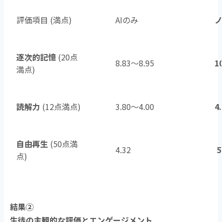
評価項目 (満点)
AIのみ
逐次的記憶
(20点
8.83〜8.95
1
満点)
読解力
(12点満点)
3.80〜4.00
4
自由再生
(50点満
4.32
5
点)
結果②
生徒の主観的な評価とエンゲージメント