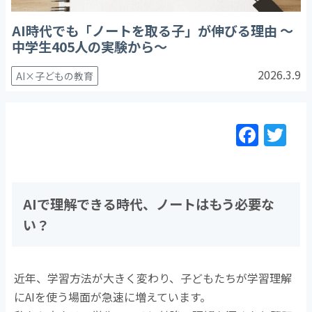
AI時代でも「ノートを取る子」が伸びる理由 〜
中学生405人の実験から〜
2026.3.9
AI×子どもの教育
F
T
a
w
c
itt
e
er
AIで理解できる時代、ノートはもう必要な
b
い？
o
o
近年、学習方法が大きく変わり、子どもたちが学習理解
k
にAIを使う場面が急速に増えています。