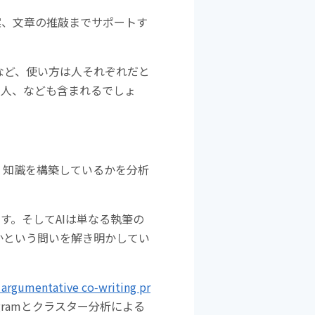
k
案、文章の推敲までサポートす
など、使い方は人それぞれだと
い人、なども含まれるでしょ
み、知識を構築しているかを分析
す。そしてAIは単なる執筆の
かという問いを解き明かしてい
 argumentative co‑writing pr
gramとクラスター分析による