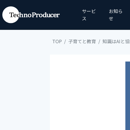
サービ
お知ら
ス
せ
TOP
子育てと教育
知識はAIと