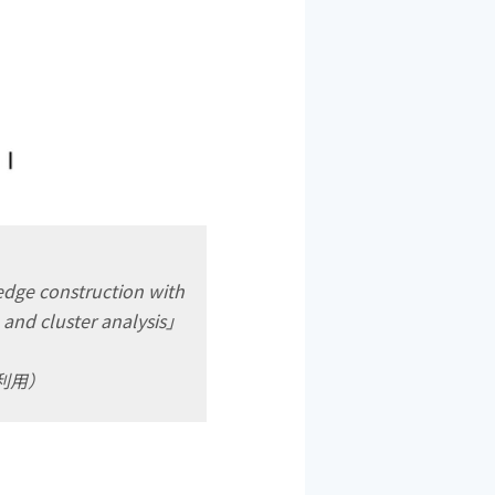
ledge construction with
 and cluster analysis」
づき利用）