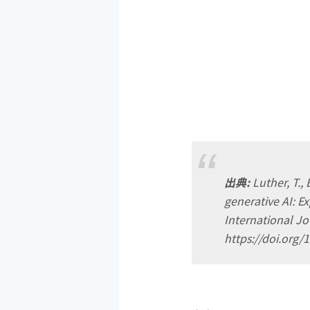
出典:
Luther, T.,
generative AI: E
International J
https://doi.o