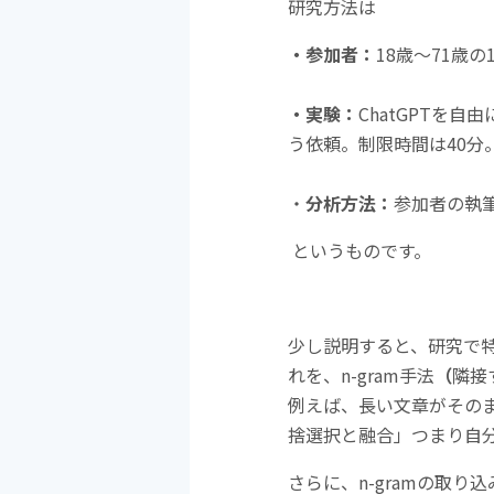
研究方法は
・参加者：
18歳〜71歳
・実験：
ChatGPTを
う依頼。制限時間は40分
・
分析方法：
参加者の執筆
というものです。
少し説明すると、研究で
れを、n-gram手法
（
隣接
例えば、長い文章がその
捨選択と融合」つまり自
さらに、n-gramの取