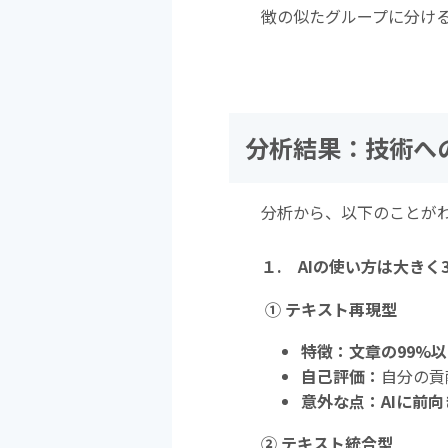
徴の似たグループに分け
分析結果：技術へ
分析から、以下のことが
１. AIの使い方は大き
① テキスト再現型
特徴：文章の99%
自己評価：
自分の貢
意外な点：
AIに前
② テキスト統合型