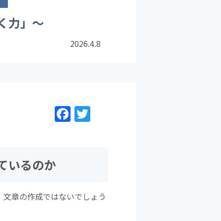
く力」〜
2026.4.8
F
T
a
w
c
itt
e
er
ているのか
b
o
、文章の作成ではないでしょう
o