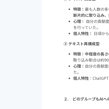
特徴：
最も人数の多
断片的に取り込み、
心理：
自分の貢献度
を行っていた。
個人特性：
日頃から
③ テキスト再構成型
特徴：中程度の長さ
取り込み割合は約9
心理：
自分の貢献度
た。
個人特性
：Chat
２. どのグループも
AI
へ