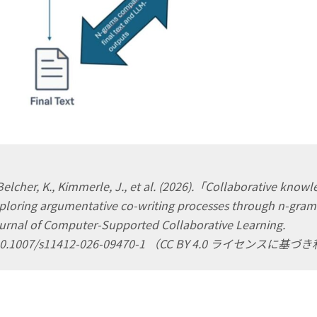
 Belcher, K., Kimmerle, J., et al. (2026).「Collaborative know
xploring argumentative co-writing processes through n-gram
ournal of Computer-Supported Collaborative Learning
.
rg/10.1007/s11412-026-09470-1 （CC BY 4.0 ライセンスに基