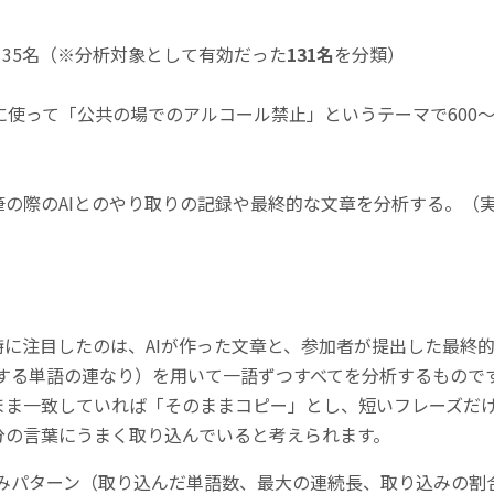
の135名（※分析対象として有効だった
131名
を分類）
自由に使って「公共の場でのアルコール禁止」というテーマで600〜
。
の際のAIとのやり取りの記録や最終的な文章を分析する。（実験
特に注目したのは、AIが作った文章と、参加者が提出した最終
する単語の連なり）を用いて一語ずつすべてを分析するもので
まま一致していれば「そのままコピー」とし、短いフレーズだ
分の言葉にうまく取り込んでいると考えられます。
り込みパターン（取り込んだ単語数、最大の連続長、取り込みの