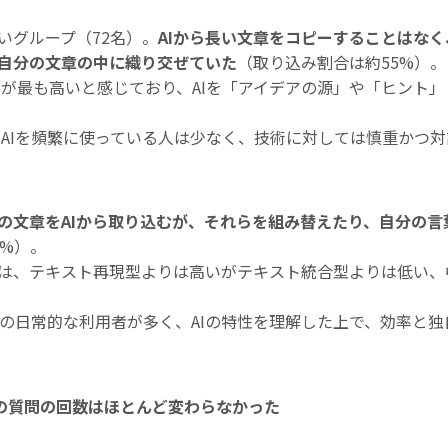
いグループ（72名）。
AIから長い文章をコピーすることはな
自分の文章の中に織り交ぜていた
（取り込み割合は約55%）。
が最も高いと感じており、AIを「アイデアの源」や「ヒント
AIを頻繁に使っている人は少なく、技術に対しては慎重かつ
の文章をAIから取り込むが、それらを組み替えたり、自分の言
0%）。
は、テキスト再現型よりは高いがテキスト統合型よりは低い、
GPTの日常的な利用者が多く、AIの特性を理解した上で、効率と
の質問の回数はほとんど変わらなかった