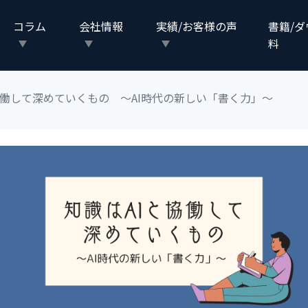
コラム
会社情報
実績/お客様の声
書籍/
料
協働して深めていくもの 〜AI時代の新しい「書く力」〜