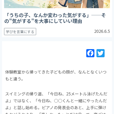
「うちの子、なんか変わった気がする」──そ
の"気がする"を大事にしていい理由
2026.6.5
学びを言葉にする
F
T
a
w
c
itt
体験教室から帰ってきた子どもの顔が、なんとなくいつ
e
er
もと違う。
b
o
スイミングの帰り道、「今日ね、25メートル泳げたんだ
o
よ」ではなく、「今日ね、○○くんと一緒にやったんだ
k
よ」と話し始める。ピアノの発表会のあと、上手に弾け