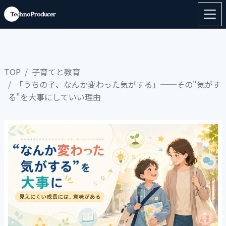
TOP
子育てと教育
「うちの子、なんか変わった気がする」──その"気がす
る"を大事にしていい理由