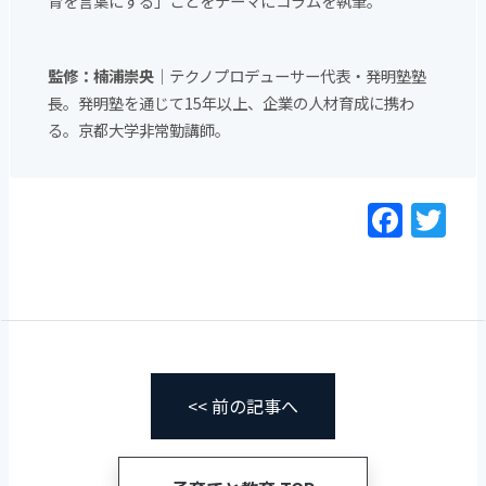
育を言葉にする」ことをテーマにコラムを執筆。
監修：楠浦崇央
｜テクノプロデューサー代表・発明塾塾
長。発明塾を通じて15年以上、企業の人材育成に携わ
る。京都大学非常勤講師。
F
T
a
w
c
itt
e
er
b
o
<< 前の記事へ
o
k