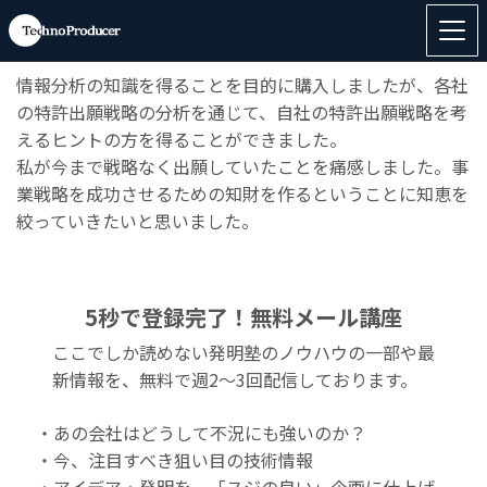
◆
「Patent Information For Victory ～「知財」から、
企業の“未来”を手に入れる！～」
のご感想
情報分析の知識を得ることを目的に購入しましたが、各社
の特許出願戦略の分析を通じて、自社の特許出願戦略を考
えるヒントの方を得ることができました。
私が今まで戦略なく出願していたことを痛感しました。事
業戦略を成功させるための知財を作るということに知恵を
絞っていきたいと思いました。
5秒で登録完了！無料メール講座
ここでしか読めない発明塾のノウハウの一部や最
新情報を、無料で週2〜3回配信しております。
・あの会社はどうして不況にも強いのか？
・今、注目すべき狙い目の技術情報