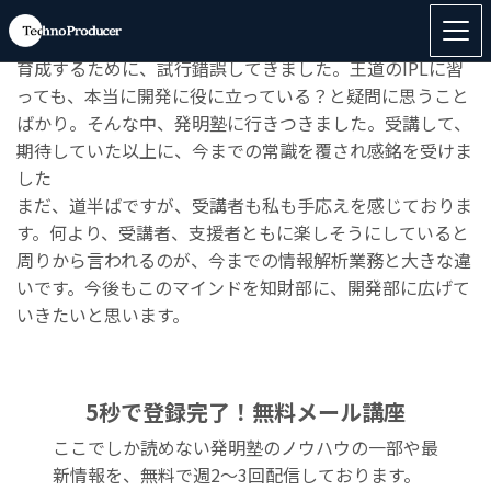
４か月間、お世話になりありがとうございました。
4年ほど前から、役立つ情報解析結果を届ける知財人材を
育成するために、試行錯誤してきました。王道のIPLに習
っても、本当に開発に役に立っている？と疑問に思うこと
ばかり。そんな中、発明塾に行きつきました。受講して、
期待していた以上に、今までの常識を覆され感銘を受けま
した
まだ、道半ばですが、受講者も私も手応えを感じておりま
す。何より、受講者、支援者ともに楽しそうにしていると
周りから言われるのが、今までの情報解析業務と大きな違
いです。今後もこのマインドを知財部に、開発部に広げて
いきたいと思います。
5秒で登録完了！無料メール講座
ここでしか読めない発明塾のノウハウの一部や最
新情報を、無料で週2〜3回配信しております。