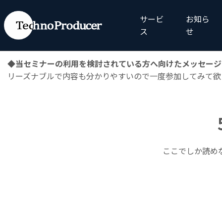
『ナノインプリント・EUV比較分析セミナー ～キヤノンのナ
サービ
お知ら
◆当セミナーの参考になった内容、印象に残った内容
ス
せ
NAND以外のNIL利用分野
◆当セミナーの利用を検討されている方へ向けたメッセージ
リーズナブルで内容も分かりやすいので一度参加してみて欲
ここでしか読め