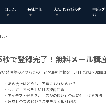
ノインプリントはEUVの2nmプロセスをリプレースできるか？
コラム
会社情報
実績/お客様の声
書籍/
料
しい
5秒で登録完了！無料メール講
ない発明塾のノウハウの一部や最新情報を、無料で週2〜3回配
・あの会社はどうして不況にも強いのか？
・今、注目すべき狙い目の技術情報
・アイデア・発明を、「スジの良い」企画に仕上げる方法
・急成長企業のビジネスモデルと知財戦略