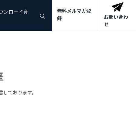
 IRと特許情報から分析！～』
受講
無料メルマガ登
ダウンロード資
お問い合わ
録
せ
座
信しております。