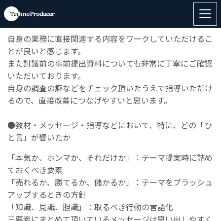
●楠浦からの指導は、特にどのような点で役に立ったか（
特定のコメントでも、全体を通してでもOK)
自身の業務に直接関連する内容をワークしていただけるこ
とが良い
と感じます。
また討議前の事前提出資料についても非常に丁寧にご確認
いただい
ております。
自身の調査の癖などをチェック頂いたうえで指導いただけ
るので、
直接改善につなげやすいと思います。
●教材・メッセージ・指導などにおいて、特に、どの「ひ
と言」
が響いたか
「本気か、ホンマか、それだけか」：
テーマ提案時に詰め
ておくべき要素
「売れるか、勝てるか、儲かるか」：
テーマをブラッシュ
アップするときの方針
「知識、見識、胆識」：取るべき行動の言語化
三要素にまとめて頂いているメッセージは思い出しやすく