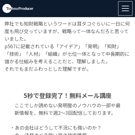
◆
「Patent Information For Victory ～「知財」から、
企業の“未来”を手に入れる！～」
のご感想
弊社でも知財戦略というワードは耳タコぐらいに一日に何
度も飛び交っていますが、戦略って一体なんだろと思って
いました。
p567に記載されている「アイデア」「発明」「知財」
「技術」「人材」「組織」が七位一体となって中長期的に
儲かる仕組みを考えることだと、理解しました。
それでもまだふわっとした理解ですが。
5秒で登録完了！無料メール講座
ここでしか読めない発明塾のノウハウの一部や最
新情報を、無料で週2〜3回配信しております。
・あの会社はどうして不況にも強いのか？