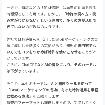
一方で、特許などの「知財情報」は顧客の動向を探る
情報源として有用です。しかし、
「特許の調べ方・読
み方がわからない」という理由で、多くの方が活用で
きていない
のが現状のようです。
弊社では特許情報を活用したBtoBマーケティングの支
援に成功した数多くの実績があり、知財の
専門家でな
い方でもコツをつかめば特許を使いこなせる
ことがわ
かっています。
さらに、ChatGPTなど
AIの普及により、そのハードル
は下がっています
。
そこで、本セミナーでは、
AIと無料ツールを使って
「BtoBマーケティングの成功に向けた特許活用を手軽
に始める方法」
をご紹介します。
調査用フォーマットも提供
しますので、受講してすぐ