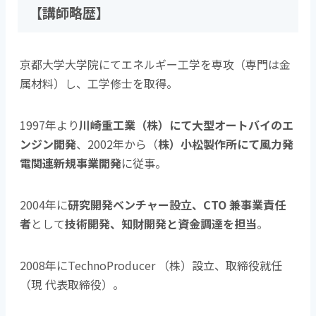
【講師略歴】
京都大学大学院にてエネルギー工学を専攻（専門は金
属材料）し、工学修士を取得。
1997年より
川崎重工業（株）にて大型オートバイのエ
ンジン開発
、2002年から（
株）小松製作所にて風力発
電関連新規事業開発
に従事。
2004年に
研究開発ベンチャー設立、CTO 兼事業責任
者
として
技術開発、知財開発と資金調達を担当
。
2008年にTechnoProducer （株）設立、取締役就任
（現 代表取締役）。