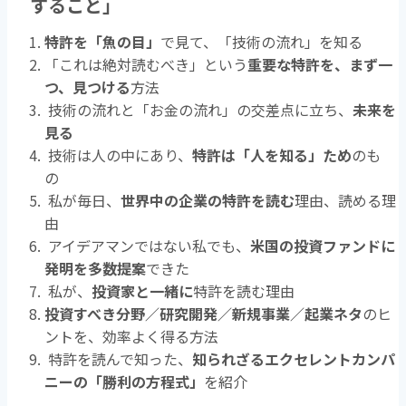
すること」
特許を「魚の目」
で見て、「技術の流れ」を知る
「これは絶対読むべき」という
重要な特許を、まず一
つ、見つける
方法
技術の流れと「お金の流れ」の交差点に立ち、
未来を
見る
技術は人の中にあり、
特許は「人を知る」ため
のも
の
私が毎日、
世界中の企業の特許を読む
理由、読める理
由
アイデアマンではない私でも、
米国の投資ファンドに
発明を多数提案
できた
私が、
投資家と一緒に
特許を読む理由
投資すべき分野／研究開発／新規事業／起業ネタ
のヒ
ントを、効率よく得る方法
特許を読んで知った、
知られざるエクセレントカンパ
ニーの「勝利の方程式」
を紹介