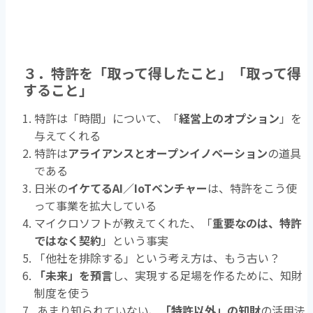
３．特許を「取って得したこと」「取って得
すること」
特許は「時間」について、「
経営上のオプション
」を
与えてくれる
特許は
アライアンスとオープンイノベーション
の道具
である
日米の
イケてるAI／IoTベンチャー
は、特許をこう使
って事業を拡大している
マイクロソフトが教えてくれた、「
重要なのは、特許
ではなく契約
」という事実
「他社を排除する」という考え方は、もう古い？
「未来」を預言
し、実現する足場を作るために、知財
制度を使う
あまり知られていない、
「特許以外」の知財
の活用法