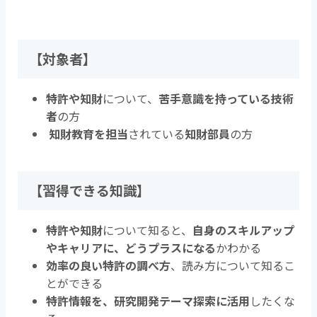
【対象者】
特許や知財
について、
苦手意識を持っている技術
者
の方
知財教育を担当
されている
知財部員
の方
【習得できる知識】
特許や知財
について知ると、
自身のスキルアップ
やキャリアに、どうプラスになる
かわかる
効率の良い特許の調べ方
、読み方について知るこ
とができる
特許情報を、研究開発テーマ探索に活用
したくな