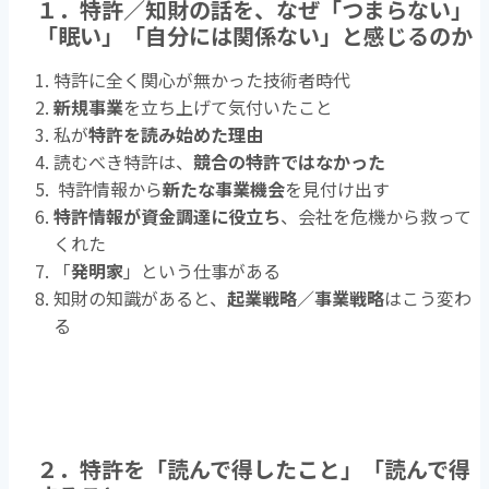
１．特許／知財の話を、なぜ「つまらない」
「眠い」「自分には関係ない」と感じるのか
特許に全く関心が無かった技術者時代
新規事業
を立ち上げて気付いたこと
私が
特許を読み始めた理由
読むべき特許は、
競合の特許ではなかった
特許情報から
新たな事業機会
を見付け出す
特許情報が資金調達に役立ち
、会社を危機から救って
くれた
「
発明家
」という仕事がある
知財の知識があると、
起業戦略／事業戦略
はこう変わ
る
２．特許を「読んで得したこと」「読んで得