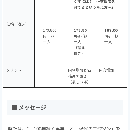
くすには？ ～支援者を
育てるという考え方～」
価格（税込）
173,800
173,80
187,00
円／お
0円／お
0円／お
一人
一人
一人
（据え
置き）
メリット
内容増加＆価
内容増加
格据え置き
（最もお得）
■ メッセージ
弊社は、”「100年続く事業」と「現代のエジソン」を