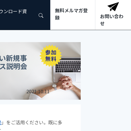
無料メルマガ登
ダウンロード資
お問い合わ
録
せ
い新規事
ス説明会
2021.10.11
塾
」をご活用ください。既に多
す