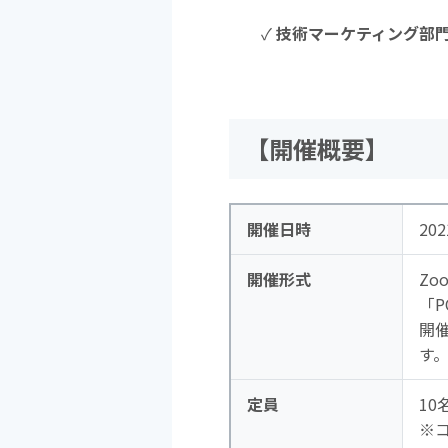
✓
技術マーケティング部
【開催概要】
開催日時
20
開催形式
Z
「
開
す
定員
10
※