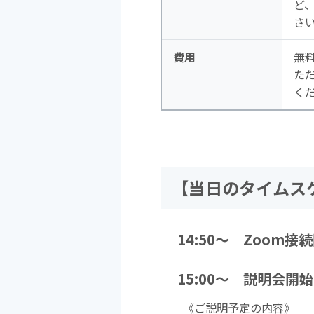
ど
さ
費用
無
た
く
【当日のタイムス
14:50～ Zoom接
15:00～ 説明会開始
《ご説明予定の内容》