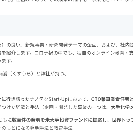
筋）の良い」新規事業・研究開発テーマの企画、および、社内
績を紹介します。コロナ禍の中でも、独自のオンライン教育・
ります。
楠浦（くすうら）と弊社が持つ、
全に行き詰った
ナノテクStart-Upにおいて、
CTO兼事業責任者
ぎつけた経験と手法（企画・開発した事業の一つは、
大手化学
ともに
数百件の発明を米大手投資ファンドに提案
し、
世界トッ
そのもとになる発明手法と教育手法