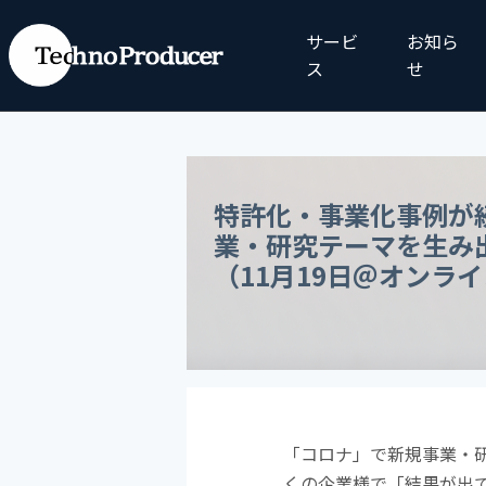
サービ
お知ら
ス
せ
特許化・事業化事例が
業・研究テーマを生み
（11月19日＠オンラ
「コロナ」で新規事業・
くの企業様で「結果が出