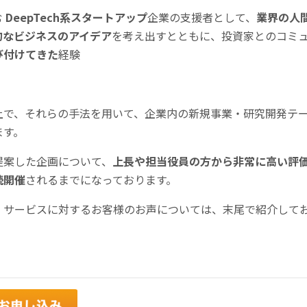
む
DeepTech系スタートアップ
企業の支援者として、
業界の人
的なビジネスのアイデア
を考え出すとともに、投資家とのコミ
び付けてきた
経験
上で、それらの手法を用いて、企業内の新規事業・研究開発テ
ます。
提案した企画について、
上長や担当役員の方から非常に高い評
続開催
されるまでになっております。
」
サービスに対するお客様のお声については、末尾で紹介して