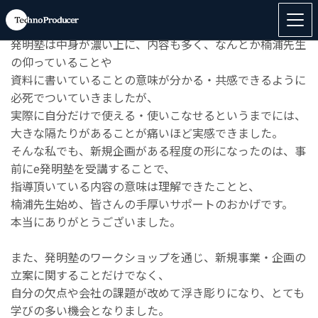
長期間に渡り、
毎日のようにサポート頂きありがとうござ
いました。
発明塾は中身が濃い上に、内容も多く、
なんとか楠浦先生
の仰っていることや
資料に書いていることの意味が分かる・
共感できるように
必死でついていきましたが、
実際に自分だけで使える・使いこなせるというまでには、
大きな隔たりがあることが痛いほど実感できました。
そんな私でも、新規企画がある程度の形になったのは、
事
前にe発明塾を受講することで、
指導頂いている内容の意味は理解できたことと、
楠浦先生始め、皆さんの手厚いサポートのおかげです。
本当にありがとうございました。
また、発明塾のワークショップを通じ、新規事業・
企画の
立案に関することだけでなく、
自分の欠点や会社の課題が改めて浮き彫りになり、
とても
学びの多い機会となりました。